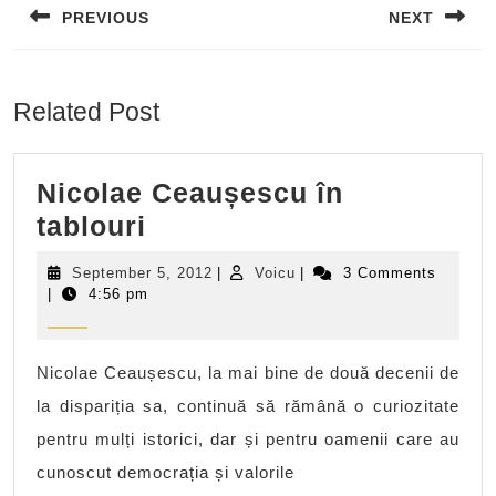
PREVIOUS
NEXT
Previous
Next
post:
post:
Related Post
Nicolae Ceaușescu în
Nicolae
tablouri
Ceaușescu
September
Voicu
September 5, 2012
|
Voicu
|
3 Comments
în
5,
|
4:56 pm
2012
tablouri
Nicolae Ceaușescu, la mai bine de două decenii de
la dispariția sa, continuă să rămână o curiozitate
pentru mulți istorici, dar și pentru oamenii care au
cunoscut democrația și valorile