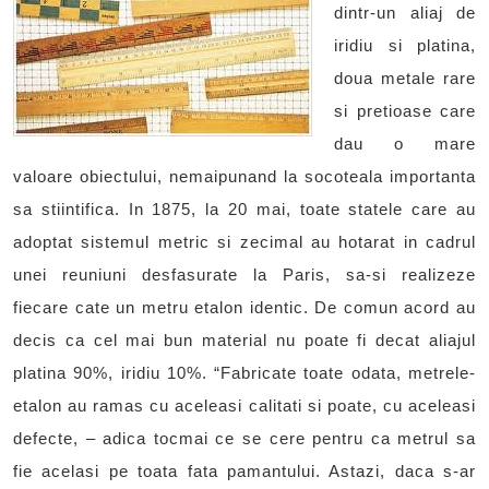
dintr-un aliaj de
iridiu si platina,
doua metale rare
si pretioase care
dau o mare
valoare obiectului, nemaipunand la socoteala importanta
sa stiintifica. In 1875, la 20 mai, toate statele care au
adoptat sistemul metric si zecimal au hotarat in cadrul
unei reuniuni desfasurate la Paris, sa-si realizeze
fiecare cate un metru etalon identic. De comun acord au
decis ca cel mai bun material nu poate fi decat aliajul
platina 90%, iridiu 10%. “Fabricate toate odata, metrele-
etalon au ramas cu aceleasi calitati si poate, cu aceleasi
defecte, – adica tocmai ce se cere pentru ca metrul sa
fie acelasi pe toata fata pamantului. Astazi, daca s-ar