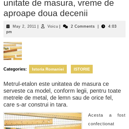
unitate de masura, vreme de
aproape doua decenii
May
Voicu
May 2, 2011
|
Voicu
|
2 Comments
|
4:03
2,
pm
2011
Categories:
Istoria Romaniei
ISTORIE
Metrul-etalon este unitatea de masura ce
serveste ca model, conform legii, pentru toate
metrele de metal, de lemn sau de orice fel,
care s-ar construi in tara.
Acesta a fost
confectionat