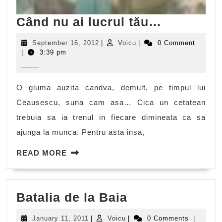
Când
Când nu ai lucrul tău…
nu
September
Voicu
September 16, 2012
|
Voicu
|
0 Comment
ai
16,
|
3:39 pm
2012
lucrul
tău…
O gluma auzita candva, demult, pe timpul lui
Ceausescu, suna cam asa… Cica un cetatean
trebuia sa ia trenul in fiecare dimineata ca sa
ajunga la munca. Pentru asta insa,
READ
READ MORE
MORE
Batalia
Batalia de la Baia
de
January
Voicu
January 11, 2011
|
Voicu
|
0 Comments
|