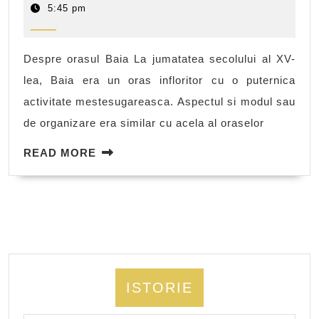
la
11,
5:45 pm
2011
Baia
Despre orasul Baia La jumatatea secolului al XV-
lea, Baia era un oras infloritor cu o puternica
activitate mestesugareasca. Aspectul si modul sau
de organizare era similar cu acela al oraselor
READ
READ MORE
MORE
ISTORIE