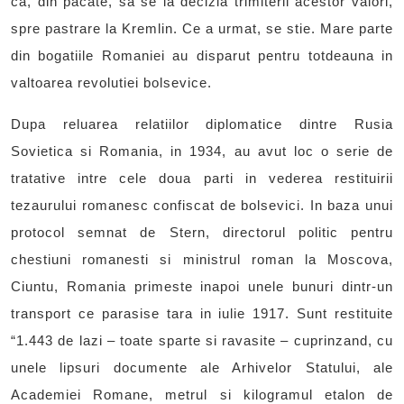
ca, din pacate, sa se ia decizia trimiterii acestor valori,
spre pastrare la Kremlin. Ce a urmat, se stie. Mare parte
din bogatiile Romaniei au disparut pentru totdeauna in
valtoarea revolutiei bolsevice.
Dupa reluarea relatiilor diplomatice dintre Rusia
Sovietica si Romania, in 1934, au avut loc o serie de
tratative intre cele doua parti in vederea restituirii
tezaurului romanesc confiscat de bolsevici. In baza unui
protocol semnat de Stern, directorul politic pentru
chestiuni romanesti si ministrul roman la Moscova,
Ciuntu, Romania primeste inapoi unele bunuri dintr-un
transport ce parasise tara in iulie 1917. Sunt restituite
“1.443 de lazi – toate sparte si ravasite – cuprinzand, cu
unele lipsuri documente ale Arhivelor Statului, ale
Academiei Romane, metrul si kilogramul etalon de