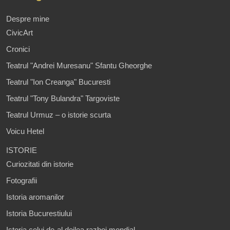
Despre mine
CivicArt
Cronici
Teatrul "Andrei Muresanu" Sfantu Gheorghe
Teatrul "Ion Creanga" Bucuresti
Teatrul "Tony Bulandra" Targoviste
Teatrul Urmuz – o istorie scurta
Voicu Hetel
ISTORIE
Curiozitati din istorie
Fotografii
Istoria aromanilor
Istoria Bucurestiului
Istoria celui de-al doilea razboi mondial