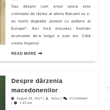
Pavlos
Sau despre cum eroul unora este
Melas?
criminalul de război al altora Balcanii nu s-
au numit degeaba „butoiul cu pulbere al
Europei”. Aici încă mocnesc frustrări
acumulate de-a lungul a sute ani. Câtă
vreme Imperiul
READ
READ MORE
MORE
Despre dârzenia
Despre
macedonenilor
dârzenia
August
Voicu
August 28, 2017
|
Voicu
|
0 Comment
macedonenilor
28,
|
1:45 pm
2017