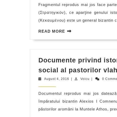
aromanilor
Fragmentul reprodus mai jos face parte 
–
(Στρατηγικὸν), ce aparţine genului ist
Însemnări
(Κεκαυμένου) este un general bizantin cu
despre
READ
READ MORE
obiceiurile
MORE
vlahilor,
caracterul,
originea
Documente privind istor
şi
social al pastorilor vla
istoria
August
Voicu
August 4, 2016
|
Voicu
|
0 Comm
lor
4,
2016
Documentul reprodus mai jos datează d
împăratului bizantin Alexios I Comnen
păstorilor aromâni la Muntele Athos, pr