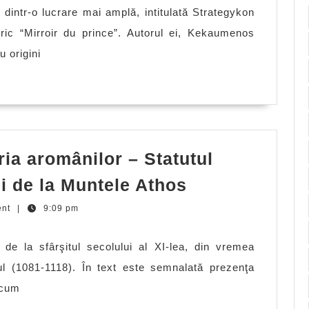
dintr-o lucrare mai amplă, intitulată Strategykon
oric “Mirroir du prince”. Autorul ei, Kekaumenos
 origini
ia aromânilor – Statutul
Documente
hi de la Muntele Athos
privind
ent
|
9:09 pm
istoria
aromânilor
e la sfârşitul secolului al XI-lea, din vremea
–
ul (1081-1118). În text este semnalată prezenţa
Statutul
ecum
social