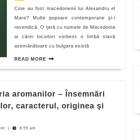
Cine au fost macedonenii lui Alexandru el
Mare? Multe popoare contemporane şi-i
revendică. O ţară cu numele de Macedonia
ai cărei locuitori vorbesc o limbă slavă
asemănătoare cu bulgara există
READ
READ MORE
MORE
ria aromanilor – Însemnări
lor, caracterul, originea şi
ent
|
8:55 am