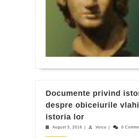
Documente privind isto
despre obiceiurile vlahi
Documente
istoria lor
privind
August
Voicu
August 5, 2016
|
Voicu
|
0 Comm
istoria
5,
2016