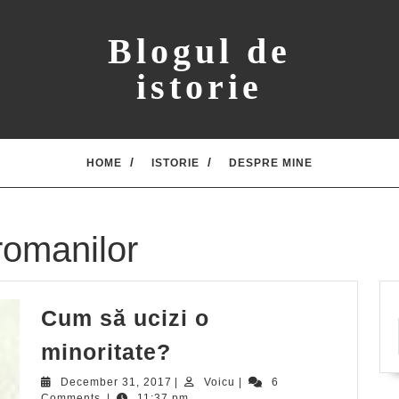
Blogul de
istorie
HOME
ISTORIE
DESPRE MINE
aromanilor
Cum să ucizi o
Cum
minoritate?
să
December
Voicu
December 31, 2017
|
Voicu
|
6
31,
Comments
|
11:37 pm