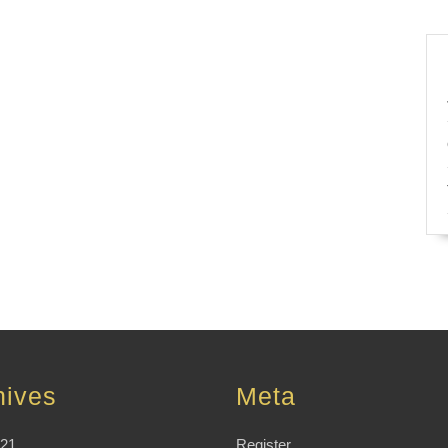
hives
Meta
021
Register