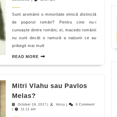
ucizi
2017
o
Sunt aromânii o minoritate etnică distinctă
minoritate?
de poporul român? Pentru cine nu-i
cunoaște dintre români, ei, macedo românii
nu sunt decât o ramură a națiunii ce au
pribegit mai mult
READ
READ MORE
MORE
Mitri Vlahu sau Pavlos
Mitri
Melas?
Vlahu
October
Voicu
October 19, 2017
|
Voicu
|
0 Comment
sau
19,
|
11:11 am
2017