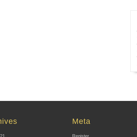
hives
Meta
021
Register