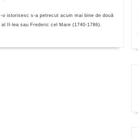
despre
justiţia
o istorisesc s-a petrecut acum mai bine de două
germană
h al II-lea sau Frederic cel Mare (1740-1786).
sau
de
ce
credem
noi
că
nemţii
sunt
oameni
corecţi