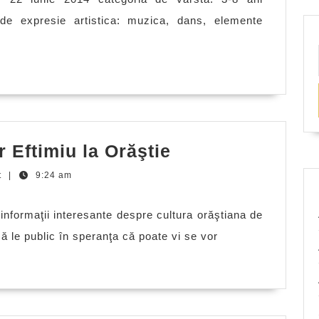
de expresie artistica: muzica, dans, elemente
Liviu
r Eftimiu la Orăştie
Rebreanu
t
|
9:24 am
si
Victor
 informaţii interesante despre cultura orăştiana de
Eftimiu
 le public în speranţa că poate vi se vor
la
Orăştie