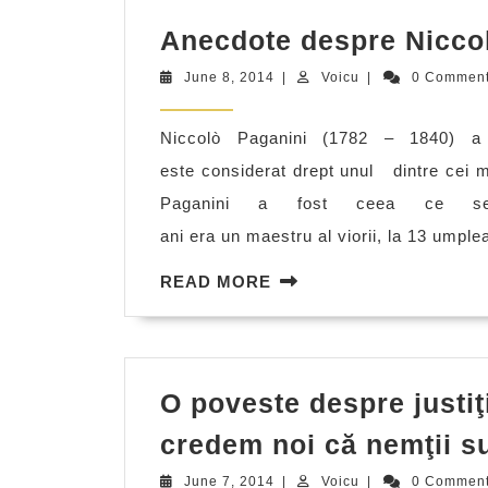
Anecdote despre Nicco
June
Voicu
June 8, 2014
|
Voicu
|
0 Commen
8,
2014
Niccolò Paganini (1782 – 1840) a 
este considerat drept unul dintre cei mai
Paganini a fost ceea ce s
ani era un maestru al viorii, la 13 umplea
READ
READ MORE
MORE
O poveste despre justi
credem noi că nemţii s
June
Voicu
June 7, 2014
|
Voicu
|
0 Commen