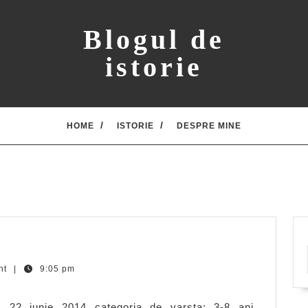
Blogul de
istorie
HOME
ISTORIE
DESPRE MINE
nt
|
9:05 pm
: 22 iunie 2014 categoria de varsta: 3-8 ani