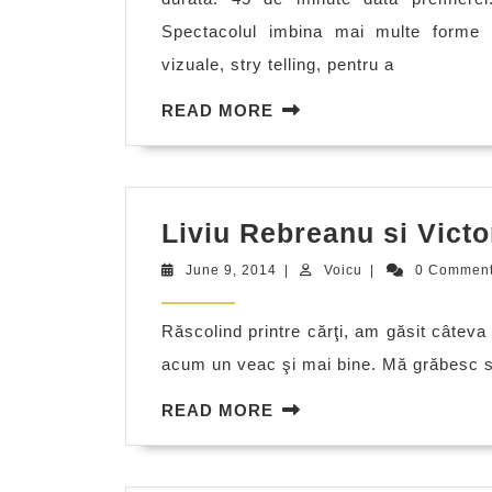
Spectacolul imbina mai multe forme 
vizuale, stry telling, pentru a
READ
READ MORE
MORE
Liviu Rebreanu si Victo
June
Voicu
June 9, 2014
|
Voicu
|
0 Commen
9,
2014
Răscolind printre cărţi, am găsit câteva
acum un veac şi mai bine. Mă grăbesc să
READ
READ MORE
MORE