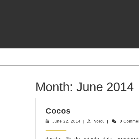
Skip
to
content
Month:
June 2014
Cocos
Cocos
June
Voicu
June 22, 2014
|
Voicu
|
0 Comme
22,
2014
durata: 45 de minute data premierei