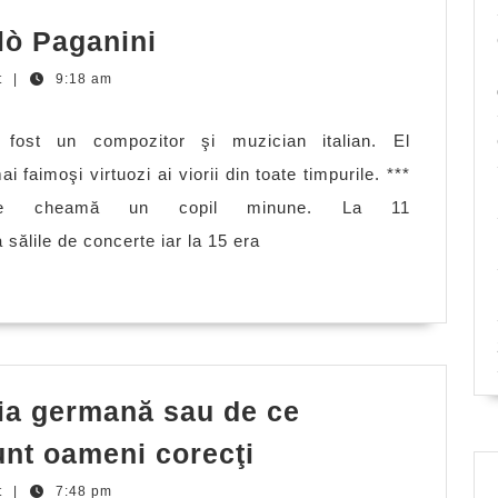
Anecdote
lò Paganini
despre
t
|
9:18 am
Niccolò
Paganini
fost un compozitor şi muzician italian. El
 faimoşi virtuozi ai viorii din toate timpurile. ***
e cheamă un copil minune. La 11
 sălile de concerte iar la 15 era
ţia germană sau de ce
O
unt oameni corecţi
poveste
t
|
7:48 pm