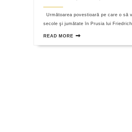
7,
2014
Următoarea povestioară pe care o să v-
secole şi jumătate în Prusia lui Friedric
READ
READ MORE
MORE