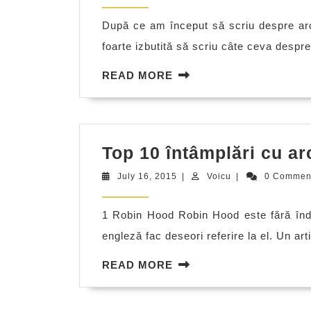
personalitati
2015
ale
După ce am început să scriu despre arcu
istoriei
foarte izbutită să scriu câte ceva despre 
aflate
READ
READ MORE
in
MORE
bataia
sagetii
Top 10 întâmplări cu ar
July
Voicu
July 16, 2015
|
Voicu
|
0 Comme
16,
2015
1 Robin Hood Robin Hood este fără îndoi
engleză fac deseori referire la el. Un arti
READ
READ MORE
MORE