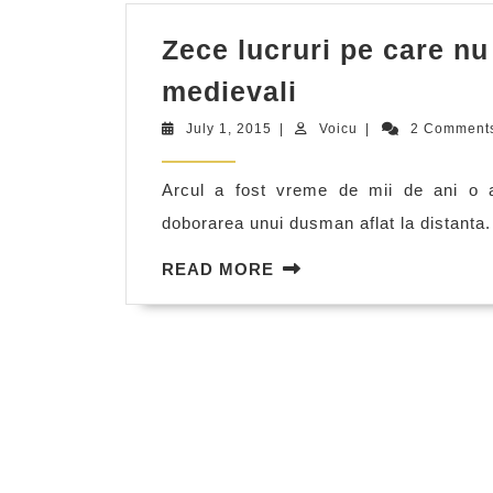
Zece lucruri pe care nu 
Zece
medievali
lucruri
July
Voicu
July 1, 2015
|
Voicu
|
2 Comment
pe
1,
2015
care
Arcul a fost vreme de mii de ani o ar
nu
doborarea unui dusman aflat la distanta. T
le
READ
READ MORE
stiai
MORE
despre
arcasii
medievali