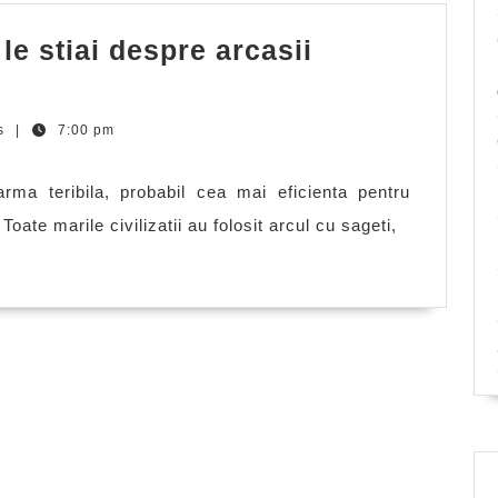
le stiai despre arcasii
s
|
7:00 pm
ma teribila, probabil cea mai eficienta pentru
oate marile civilizatii au folosit arcul cu sageti,