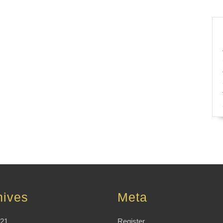
hives
Meta
021
Register