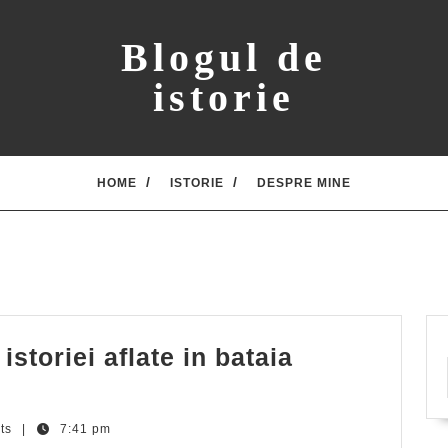
Blogul de
istorie
HOME
ISTORIE
DESPRE MINE
istoriei aflate in bataia
ts
|
7:41 pm