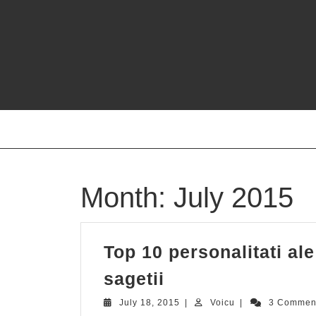
Skip
to
content
Month:
July 2015
Top 10 personalitati ale 
Top
sagetii
10
July
Voicu
July 18, 2015
|
Voicu
|
3 Commen
18,