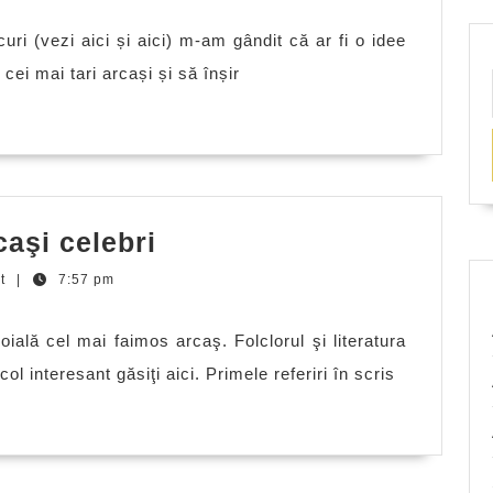
ri (vezi aici și aici) m-am gândit că ar fi o idee
cei mai tari arcași și să înșir
Top
caşi celebri
10
nt
|
7:57 pm
întâmplări
cu
ală cel mai faimos arcaş. Folclorul şi literatura
arcaşi
col interesant găsiţi aici. Primele referiri în scris
celebri