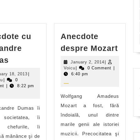
dote cu
Anecdote
Anec
andre
despre Mozart
desp
Anecdote
as
January
January 2, 2014
|
Moza
cu
Voicu
2,
Voicu
|
0 Comment
|
January
2014
uary 18, 2013
|
6:40 pm
Alexandre
Voicu
18,
cu
|
0
Dumas
2013
nt
|
8:22 pm
Wolfgang Amadeus
Mozart a fost, fără
xandre Dumas îi
îndoială, unul dintre
 societatea, îi
marile genii ale istoriei
u chefurile, îi
muzicii. Precocitatea şi
să mănânce şi de