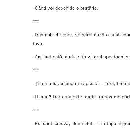
-Când voi deschide o brutărie.
***
-Domnule director, se adresează o jună figur
tavă.
-Am luat notă, duduie, în viitorul spectacol 
***
-Ți-am adus ultima mea piesă! – intră, tunand 
-Ultima? Dar asta este foarte frumos din par
***
-Eu sunt cineva, domnule! – îi strigă ingenu