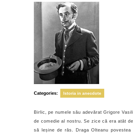
2021
Categories:
Istoria in anecdote
Birlic, pe numele său adevărat Grigore Vasil
de comedie al nostru. Se zice că era atât d
să leșine de râs. Draga Olteanu povestea 