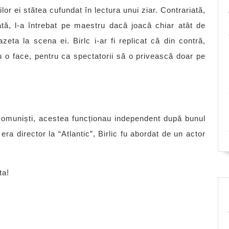
ilor ei stătea cufundat în lectura unui ziar. Contrariată,
ată, l-a întrebat pe maestru dacă joacă chiar atât de
zeta la scena ei. Birlc i-ar fi replicat că din contră,
 o face, pentru ca spectatorii să o privească doar pe
 comuniști, acestea funcționau independent după bunul
ra director la “Atlantic”, Birlic fu abordat de un actor
ta!