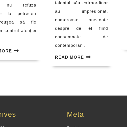
talentul său extraordinar
a nu refuza
au impresionat,
iile la petreceri
numeroase anecdote
reuşea să fie
despre de el fiind
n centrul atenţiei
consemnate de
contemporani.
READ
MORE
MORE
READ
READ MORE
MORE
hives
Meta