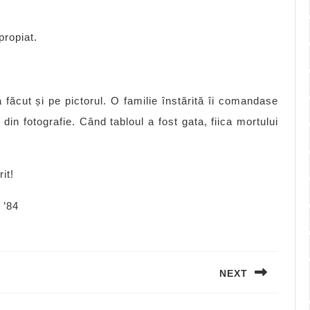
propiat.
a făcut și pe pictorul. O familie înstărită îi comandase
din fotografie. Când tabloul a fost gata, fiica mortului
it!
 ’84
NEXT
Next
post: