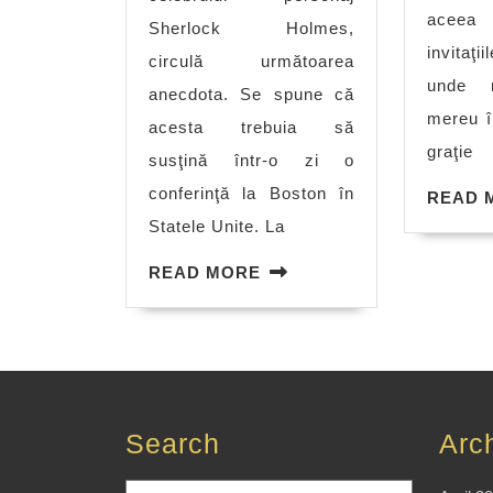
acee
Sherlock Holmes,
invitaţ
circulă următoarea
unde 
anecdota. Se spune că
mereu î
acesta trebuia să
graţie
susţină într-o zi o
conferinţă la Boston în
READ 
Statele Unite. La
READ
READ MORE
MORE
Search
Arc
Search