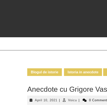
Skip
to
content
Blogul de istorie
Istoria in anecdote
Anecdote cu Grigore Vasil
April
Voicu
April 10, 2021
|
Voicu
|
0 Commen
10,