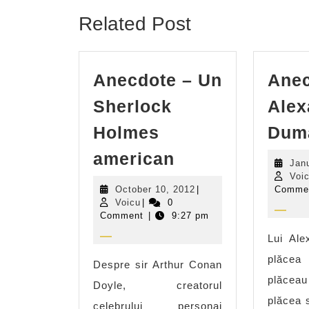
Related Post
Anecdote – Un
Anec
Sherlock
Alex
Holmes
Dum
Anecdote
american
Jan
–
Voi
October
October 10, 2012
|
Comme
Un
Voicu
10,
Voicu
|
0
Sherlock
2012
Comment
|
9:27 pm
Holmes
Lui Ale
american
plăcea
Despre sir Arthur Conan
plăcea
Doyle, creatorul
plăcea 
celebrului personaj