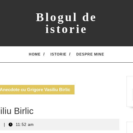
Blogul de
istorie
HOME
ISTORIE
DESPRE MINE
Anecdote cu Grigore Vasiliu Birlic
iu Birlic
t
|
11:52 am