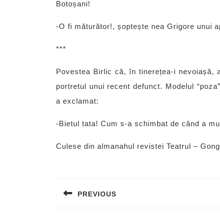
Botoșani!
-O fi măturător!, șoptește nea Grigore unui a
***
Povestea Birlic că, în tinerețea-i nevoiașă, 
portretul unui recent defunct. Modelul “poza” 
a exclamat:
-Bietul tata! Cum s-a schimbat de când a mur
Culese din almanahul revistei Teatrul – Gong
Post
navigation
PREVIOUS
Previous
post: