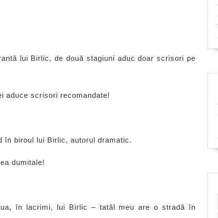
antă lui Birlic, de două stagiuni aduc doar scrisori pe
vei aduce scrisori recomandate!
în biroul lui Birlic, autorul dramatic.
tea dumitale!
a, în lacrimi, lui Birlic – tatăl meu are o stradă în