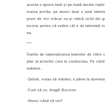
acesta o ignora total și pe toată durata replic
marea actrița, pe atunci doar o jună talent
prost de nici măcar nu-și ridică ochii din ga
tocmai pentru că vedea cât e de talentată nu
ea.
***
Înainte de naționalizarea teatrelor de către
plac al actorilor care le conduceau. Pe când e
indolent.
-Șefule, vreau să mănânc o pâine la dumnea
-Cum să nu, dragă! Bucuros.
-Atunci când să vin?