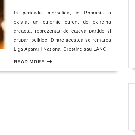
2011
asupra
In perioada interbelica, in Romania a
lui
existat un puternic curent de extrema
Cioran,
dreapta, reprezentat de cateva partide si
Eliade
grupari politice. Dintre acestea se remarca
si
Liga Apararii National Crestine sau LANC
Noica
READ
READ MORE
MORE