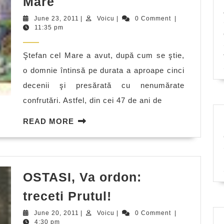
Mare
armatei
June
Voicu
June 23, 2011
|
Voicu
|
0 Comment
|
moldovene
23,
11:35 pm
2011
în
Ştefan cel Mare a avut, după cum se ştie,
timpul
o domnie întinsă pe durata a aproape cinci
domniei
decenii şi presărată cu nenumărate
lui
confrutări. Astfel, din cei 47 de ani de
Ştefan
cel
READ
READ MORE
Mare
MORE
OSTASI, Va ordon:
OSTASI,
treceti Prutul!
Va
June
Voicu
June 20, 2011
|
Voicu
|
0 Comment
|
ordon:
20,
4:30 pm