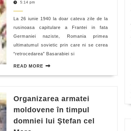
in
28,
5:14 pm
2011
jocul
La 26 iunie 1940 la doar cateva zile de la
politic
rusinoasa capitulare a Frantei in fata
al
Germaniei naziste, Romania primea
Marilor
ultimatumul sovietic prin care ni se cerea
Puteri
“retrocedarea” Basarabiei si
READ
READ MORE
MORE
Organizarea armatei
moldovene în timpul
domniei lui Ştefan cel
Organizarea