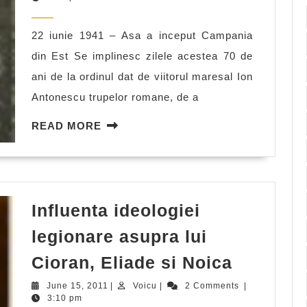
2011
treceti
22 iunie 1941 – Asa a inceput Campania
Prutul!
din Est Se implinesc zilele acestea 70 de
ani de la ordinul dat de viitorul maresal Ion
Antonescu trupelor romane, de a
READ
READ MORE
MORE
Influenta ideologiei
legionare asupra lui
Influent
Cioran, Eliade si Noica
ideologi
June
Voicu
June 15, 2011
|
Voicu
|
2 Comments
|
legionar
15,
3:10 pm