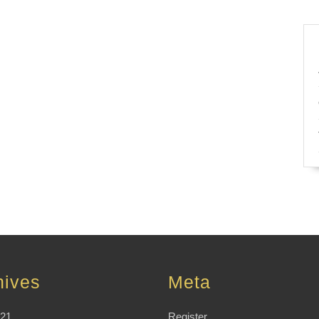
hives
Meta
021
Register