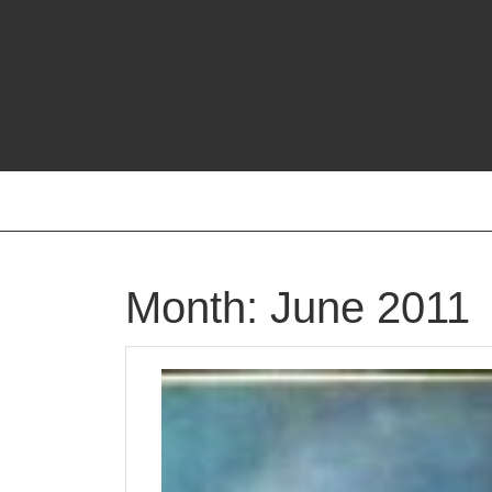
Skip
to
content
Month:
June 2011