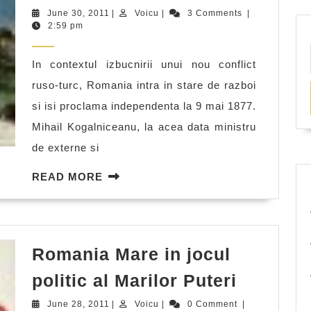
Grigorescu
June
Voicu
June 30, 2011
|
Voicu
|
3 Comments
|
in
30,
2:59 pm
2011
Razboiul
In contextul izbucnirii unui nou conflict
de
ruso-turc, Romania intra in stare de razboi
Independenta
si isi proclama independenta la 9 mai 1877.
Mihail Kogalniceanu, la acea data ministru
de externe si
READ
READ MORE
MORE
Romania Mare in jocul
Romani
politic al Marilor Puteri
Mare
June
Voicu
June 28, 2011
|
Voicu
|
0 Comment
|