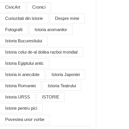
CivicArt
Cronici
Curiozitati din istorie
Despre mine
Fotografii
Istoria aromanilor
Istoria Bucurestiului
Istoria celui de-al doilea razboi mondial
Istoria Egiptului antic
Istoria in anecdote
Istoria Japoniei
Istoria Romaniei
Istoria Teatrului
Istoria URSS
ISTORIE
a
Istorie pentru pici
ei
Povestea unor vorbe
e