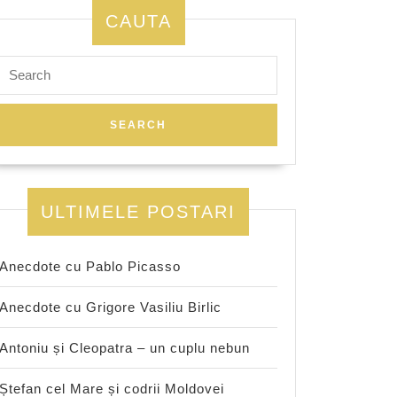
CAUTA
Search
for:
ULTIMELE POSTARI
Anecdote cu Pablo Picasso
Anecdote cu Grigore Vasiliu Birlic
a
Antoniu și Cleopatra – un cuplu nebun
Ștefan cel Mare și codrii Moldovei