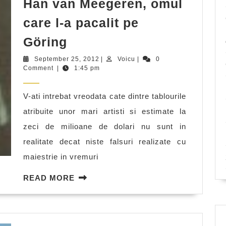
Han van Meegeren, omul
care l-a pacalit pe
Han
Göring
van
September
Voicu
September 25, 2012
|
Voicu
|
0
Meegeren,
25,
Comment
|
1:45 pm
2012
omul
V-ati intrebat vreodata cate dintre tablourile
care
atribuite unor mari artisti si estimate la
l-
zeci de milioane de dolari nu sunt in
a
realitate decat niste falsuri realizate cu
pacalit
maiestrie in vremuri
pe
Göring
READ
READ MORE
MORE