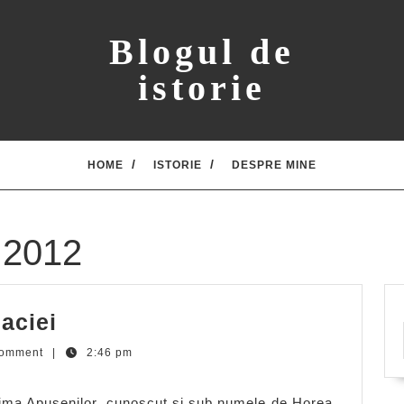
Blogul de
istorie
HOME
ISTORIE
DESPRE MINE
 2012
Horea,
Daciei
ultimul
Comment
|
2:46 pm
rege
al
inima Apusenilor, cunoscut si sub numele de Horea