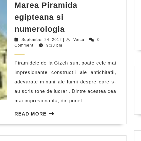
Marea Piramida
egipteana si
Marea
numerologia
Piramida
September
Voicu
September 24, 2012
|
Voicu
|
0
egipteana
24,
Comment
|
9:33 pm
2012
si
Piramidele de la Gizeh sunt poate cele mai
numerologia
impresionante constructii ale antichitatii,
adevarate minuni ale lumii despre care s-
au scris tone de lucrari. Dintre acestea cea
mai impresionanta, din punct
READ
READ MORE
MORE