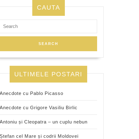
CAUTA
Search
for:
ea
ULTIMELE POSTARI
ui
entului
Anecdote cu Pablo Picasso
can?
Anecdote cu Grigore Vasiliu Birlic
Antoniu și Cleopatra – un cuplu nebun
Ștefan cel Mare și codrii Moldovei