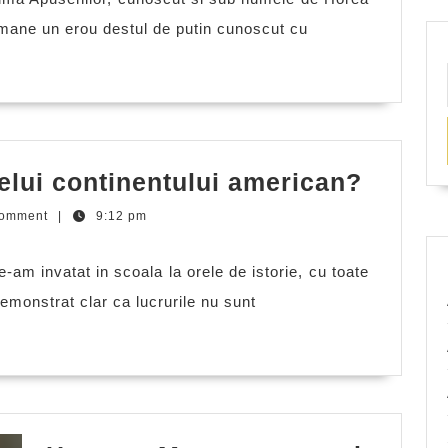
Daciei
mane un erou destul de putin cunoscut cu
Care
elui continentului american?
este
Comment
|
9:12 pm
origin
numel
-am invatat in scoala la orele de istorie, cu toate
contin
demonstrat clar ca lucrurile nu sunt
ameri