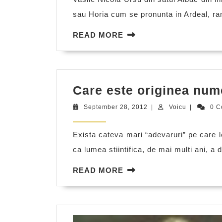
sau Horia cum se pronunta in Ardeal, ra
READ
READ MORE
MORE
Care este originea num
September
Voicu
September 28, 2012
|
Voicu
|
0 
28,
2012
Exista cateva mari “adevaruri” pe care le
ca lumea stiintifica, de mai multi ani, a 
READ
READ MORE
MORE