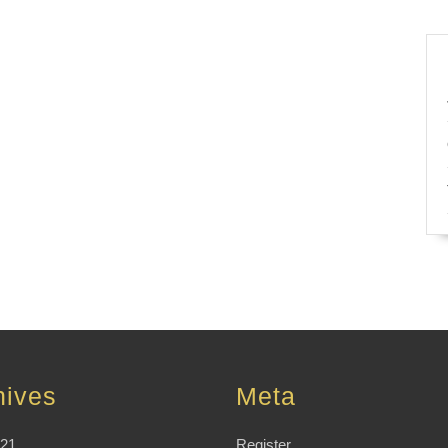
hives
Meta
021
Register