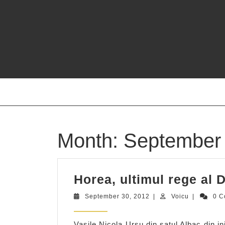
Skip
to
content
Month:
September
Horea, ultimul rege al 
September
Voicu
September 30, 2012
|
Voicu
|
0 
30,
2012
Vasile Nicola Ursu din satul Albac din 