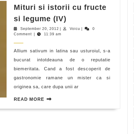
Mituri si istorii cu fructe
Mituri
si legume (IV)
si
September
Voicu
September 20, 2012
|
Voicu
|
0
istorii
20,
Comment
|
11:39 am
2012
cu
Allium sativum in latina sau usturoiul, s-a
fructe
bucurat intotdeauna de o reputatie
si
biemeritata. Cand a fost descoperit de
legume
gastronomie ramane un mister ca si
(IV)
originea sa, care dupa unii ar
READ
READ MORE
MORE