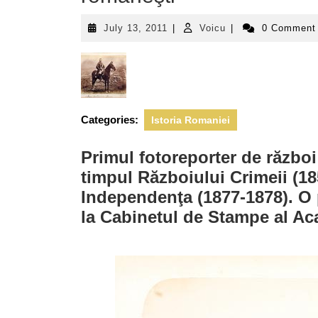
July
Voicu
July 13, 2011
|
Voicu
|
0 Commen
13,
2011
Categories:
Istoria Romaniei
Primul fotoreporter de război
timpul Războiului Crimeii (18
Independenţa (1877-1878). O p
la Cabinetul de Stampe al A