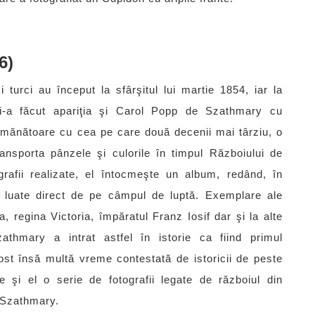
6)
şi turci au început la sfârşitul lui martie 1854, iar la
 şi-a făcut apariţia şi Carol Popp de Szathmary cu
semănătoare cu cea pe care două decenii mai târziu, o
ansporta pânzele şi culorile în timpul Războiului de
rafii realizate, el întocmeşte un album, redând, în
e luate direct de pe câmpul de luptă. Exemplare ale
, regina Victoria, împăratul Franz Iosif dar şi la alte
athmary a intrat astfel în istorie ca fiind primul
ost însă multă vreme contestată de istoricii de peste
şi el o serie de fotografii legate de războiul din
i Szathmary.