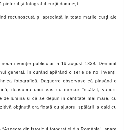
 pictorul şi fotograful curţii domneşti.
iind recunoscută şi apreciată la toate marile curţi ale
noua invenţie publicului la 19 august 1839. Denumit
ul general, în curând apărând o serie de noi invenţii
ehnica fotografică. Daguerre observase că plasând o
ină, deasupra unui vas cu mercur încălzit, vaporii
se de lumină şi că se depun în cantitate mai mare, cu
tivă obţinută era fixată cu ajutorul spălării la cald cu
“Aspecte din istoricul fotografiei din România”, apare