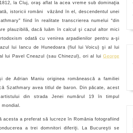
1812, la Cluj, oraş aflat la acea vreme sub dominaţia
ată, istoricii români văzând în el, descendentul unei
thmary” fiind în realitate transcrierea numelui “din
e plauzibilă, dacă luăm în calcul şi cazul altor mici
rtodoxism odată cu venirea arpadienilor pentru a-şi
zul lui Iancu de Hunedoara (fiul lui Voicu) şi al lui
l lui Pavel Cneazul (sau Chinezul), ori al lui
George
şi de Adrian Maniu originea românească a familiei
că Szathmary avea titlul de baron. Din păcate, acest
rtistului din strada Jenei numărul 19 în timpul
i mondial.
 acesta a preferat să lucreze în România fotografiind
nducerea a trei domnitori diferiţi. La Bucureşti se