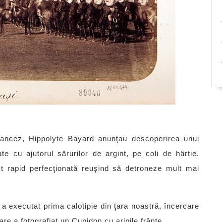
rancez, Hippolyte Bayard anunţau descoperirea unui
e cu ajutorul sărurilor de argint, pe coli de hârtie.
st rapid perfecţionată reuşind să detroneze mult mai
 executat prima calotipie din ţara noastră, încercare
are a fotografiat un Cupidon cu aripile frânte.