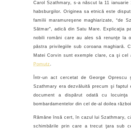
Carol Szathmary, s-a născut la 11 ianuarie 
habsburgilor. Originea sa etnică este disput
familii maramureşene maghiarizate, “de Sza
Sătmar”, adică din Satu Mare. Explicaţia par
nobili români care au ales să renunţe la o
păstra privilegiile sub coroana maghiară. Ca
Matei Corvin sunt exemple clare, ca şi cel a
Pomutz
.
Într-un act cercetat de George Oprescu 
Szathmary era dezvăluită precum şi faptul 
document a dispărut odată cu locuinţa a
bombardamentelor din cel de-al doilea războ
Rămâne însă cert, în cazul lui Szathmary, că
schimbările prin care a trecut ţara sub co