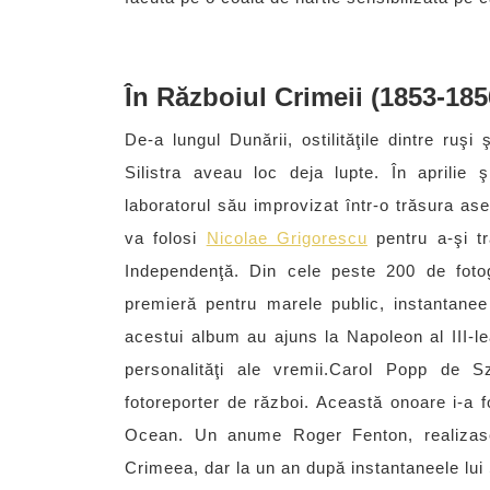
În Războiul Crimeii (1853-185
De-a lungul Dunării, ostilităţile dintre ruşi 
Silistra aveau loc deja lupte. În aprilie
laboratorul său improvizat într-o trăsura a
va folosi
Nicolae Grigorescu
pentru a-şi tr
Independenţă. Din cele peste 200 de fotog
premieră pentru marele public, instantane
acestui album au ajuns la Napoleon al III-lea
personalităţi ale vremii.Carol Popp de Sz
fotoreporter de război. Această onoare i-a f
Ocean. Un anume Roger Fenton, realizase 
Crimeea, dar la un an după instantaneele lu