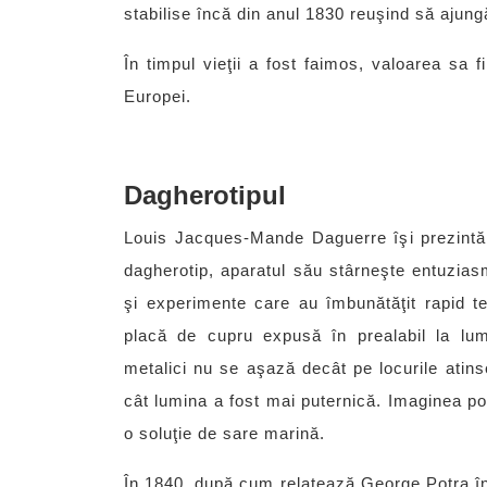
stabilise încă din anul 1830 reuşind să ajungă
În timpul vieţii a fost faimos, valoarea sa f
Europei.
Dagherotipul
Louis Jacques-Mande Daguerre îşi prezintă 
dagherotip, aparatul său stârneşte entuziasm
şi experimente care au îmbunătăţit rapid t
placă de cupru expusă în prealabil la lum
metalici nu se aşază decât pe locurile atin
cât lumina a fost mai puternică. Imaginea pozi
o soluţie de sare marină.
În 1840, după cum relatează George Potra în 