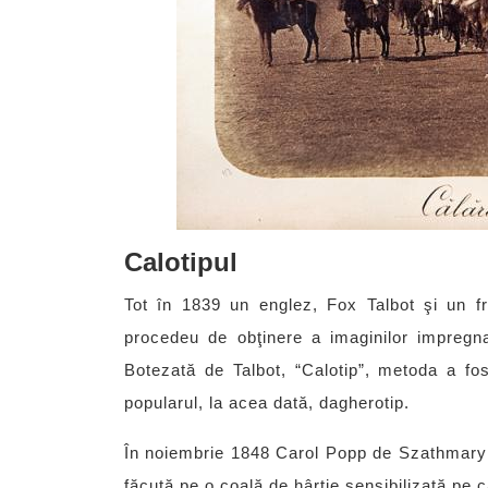
Calotipul
Tot în 1839 un englez, Fox Talbot şi un f
procedeu de obţinere a imaginilor impregnat
Botezată de Talbot, “Calotip”, metoda a fo
popularul, la acea dată, dagherotip.
În noiembrie 1848 Carol Popp de Szathmary a
făcută pe o coală de hârtie sensibilizată pe c