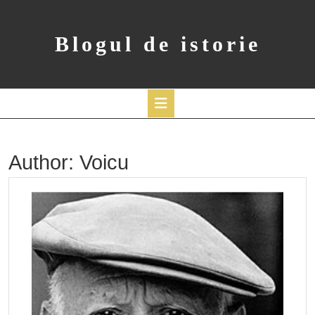
Skip
to
content
Blogul de istorie
Open
Button
Author:
Voicu