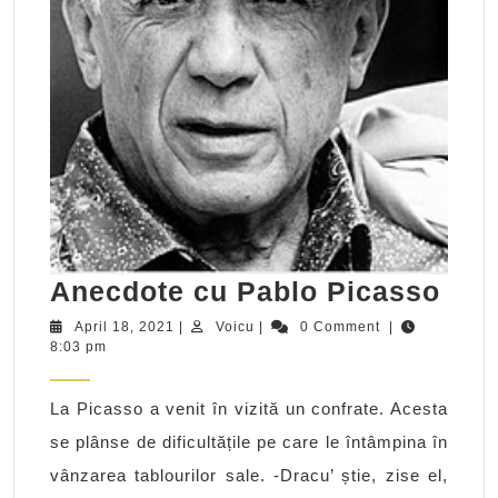
Ane
Anecdote cu Pablo Picasso
cu
April
Voicu
April 18, 2021
|
Voicu
|
0 Comment
|
18,
8:03 pm
Pab
2021
Pic
La Picasso a venit în vizită un confrate. Acesta
se plânse de dificultățile pe care le întâmpina în
vânzarea tablourilor sale. -Dracu’ știe, zise el,