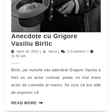
Anecdote cu Grigore
Anecdote
Vasiliu Birlic
cu
April
Voicu
April 10, 2021
|
Voicu
|
0 Comment
|
10,
11:52 am
Grigore
2021
Vasiliu
Birlic, pe numele său adevărat Grigore Vasiliu a
Birlic
fost un un actor colosal, poate ce mai mare
actor de comedie al nostru. Se zice că era atât
de expresiv că
READ
READ MORE
MORE