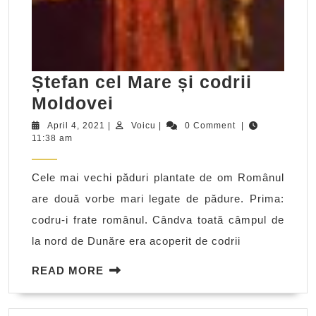
Ștefan cel Mare și codrii
Ștefan
Moldovei
cel
April
Voicu
April 4, 2021
|
Voicu
|
0 Comment
|
4,
11:38 am
Mare
2021
și
Cele mai vechi păduri plantate de om Românul
codrii
are două vorbe mari legate de pădure. Prima:
Moldovei
codru-i frate românul. Cândva toată câmpul de
la nord de Dunăre era acoperit de codrii
READ
READ MORE
MORE