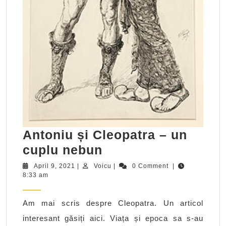
Antoniu și Cleopatra – un
Antoniu
cuplu nebun
și
April
Voicu
April 9, 2021
|
Voicu
|
0 Comment
|
9,
8:33 am
Cleopatra
2021
–
Am mai scris despre Cleopatra. Un articol
un
interesant găsiți aici. Viața și epoca sa s-au
cuplu