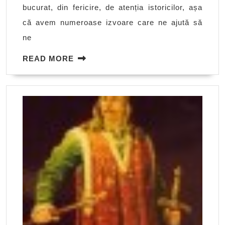
bucurat, din fericire, de atenția istoricilor, așa
nebun
că avem numeroase izvoare care ne ajută să
ne
READ
READ MORE
MORE