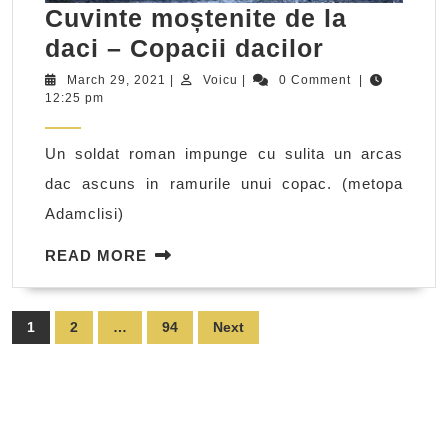
Cuvinte moștenite de la
Cuvinte
daci – Copacii dacilor
moștenit
March
Voicu
March 29, 2021
|
Voicu
|
0 Comment
|
29,
12:25 pm
de
2021
la
Un soldat roman impunge cu sulita un arcas
daci
dac ascuns in ramurile unui copac. (metopa
–
Adamclisi)
Copacii
dacilor
READ
READ MORE
MORE
Posts
1
2
…
94
Next
pagination