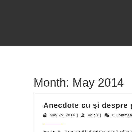
Skip
to
content
Month:
May 2014
Anecdote cu şi despre 
May
Voicu
May 25, 2014
|
Voicu
|
0 Comme
25,
2014
Harry S. Truman Aflat într-o vizită ofic