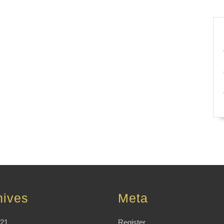
hives
Meta
021
Register