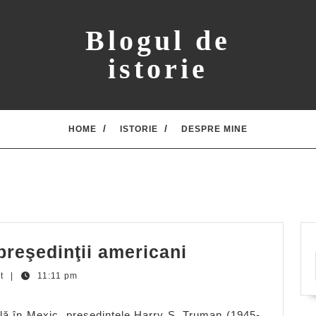
Blogul de
istorie
HOME
ISTORIE
DESPRE MINE
Anecdote
preşedinţii americani
cu
nt
|
11:11 pm
şi
despre
ială în Mexic, preşedintele Harry S. Truman (1945-