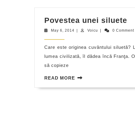
P
Povestea unei siluete
u
May
Voicu
May 6, 2014
|
Voicu
|
0 Commen
si
6,
2014
Care este originea cuvântului siluetă? L
lumea civilizată, îl dădea încă Franţa. 
să copieze
READ
READ MORE
MORE