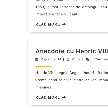
1953) a fost întrebat de omologul să
impresie îi face vulcanul
READ
READ MORE
MORE
Anecdote cu Henric VII
May
Voicu
May 21, 2014
|
Voicu
|
0 Comme
21,
2014
Henric VIII, regele Angliei, hotărî să tri
vreme când relaţiile dintre cei doi mon
misiunea
READ
READ MORE
MORE