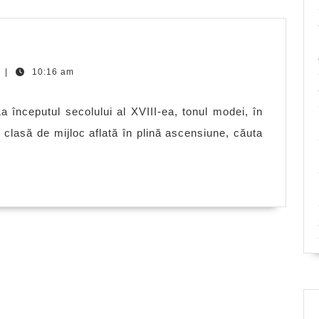
ovestea
nei
t
|
10:16 am
luete
a începutul secolului al XVIII-ea, tonul modei, în
O clasă de mijloc aflată în plină ascensiune, căuta