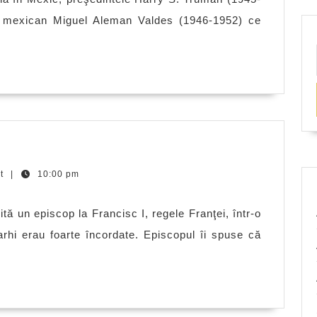
preşedinţii
u mexican Miguel Aleman Valdes (1946-1952) ce
americani
Anecdote
I
cu
nt
|
10:00 pm
Henric
VIII
mită un episcop la Francisc I, regele Franţei, într-o
arhi erau foarte încordate. Episcopul îi spuse că