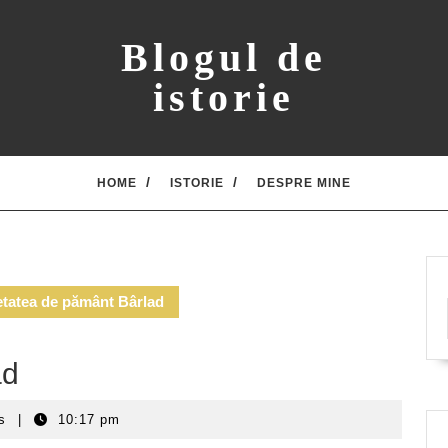
Blogul de
istorie
HOME
ISTORIE
DESPRE MINE
tatea de pământ Bârlad
ad
ts
|
10:17 pm