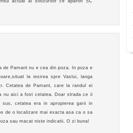
tul actual al silozurilor ce apartin SC
atea de Pamant nu e cea din poza. In poza e
oare,situat la iesirea spre Vaslui, langa
tr. Cetatea de Pamant, care la randul ei
 nu aici a fost cetatea. Doar strada ce ii
sus, cetatea era in apropierea garii in
ios de o localizare mai exacta asa ca o sa
oza sau macat niste indicatii. O zi buna!