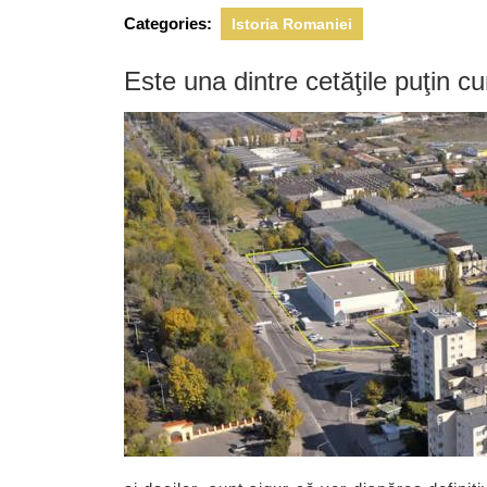
2014
Categories:
Istoria Romaniei
Este una dintre cetăţile puţin cu