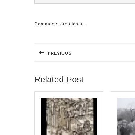
Comments are closed.
Post
navigation
PREVIOUS
Previous
post:
Related Post