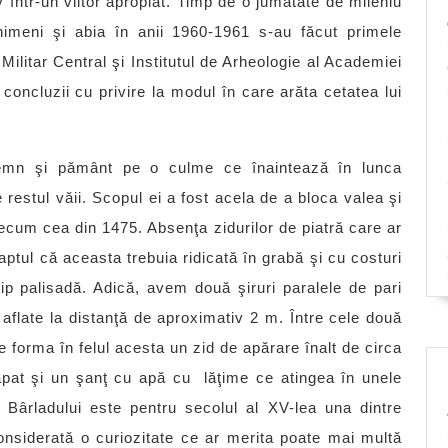
iv într-un viitor apropiat. Timp de o jumătate de mileniu
nimeni şi abia în anii 1960-1961 s-au făcut primele
Militar Central şi Institutul de Arheologie al Academiei
 concluzii cu privire la modul în care arăta cetatea lui
 lemn şi pământ pe o culme ce înaintează în lunca
 restul văii. Scopul ei a fost acela de a bloca valea şi
recum cea din 1475. Absenţa zidurilor de piatră care ar
n faptul că aceasta trebuia ridicată în grabă şi cu costuri
ip palisadă. Adică, avem două şiruri paralele de pari
l, aflate la distanţă de aproximativ 2 m. Între cele două
Se forma în felul acesta un zid de apărare înalt de circa
săpat şi un şanţ cu apă cu lăţime ce atingea în unele
Bârladului este pentru secolul al XV-lea una dintre
onsiderată o curiozitate ce ar merita poate mai multă