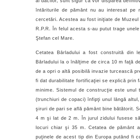
ai dacilor, sunt sigur că vor dispărea definit
întăriturile de pământ nu au interesat pe 
cercetări. Acestea au fost iniţiate de Muzeul 
R.P.R. În felul acesta s-au putut trage unele
Ştefan cel Mare.
Cetatea Bârladului a fost construită din
Bârladului la o înălţime de circa 10 m faţă de
de a opri o altă posibilă invazie turcească p
fi dat durabilitate fortificaţiei se explică pri
minime. Sistemul de construcţie este unul t
(trunchiuri de copaci) înfipţi unul lângă altu
şiruri de pari se află pământ bine bătătorit. 
4 m şi lat de 2 m. În jurul zidului fusese 
locuri chiar şi 35 m. Cetatea de pământ a 
puţinele de acest tip din Europa putând fi c