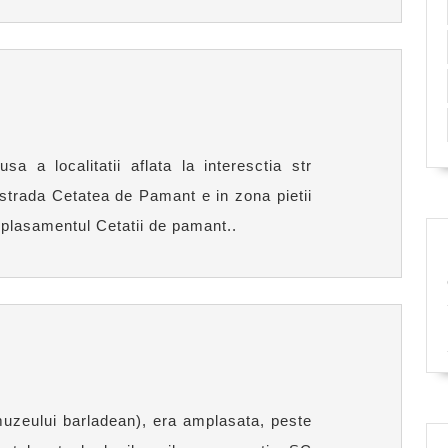
a a localitatii aflata la interesctia str
 strada Cetatea de Pamant e in zona pietii
mplasamentul Cetatii de pamant..
uzeului barladean), era amplasata, peste