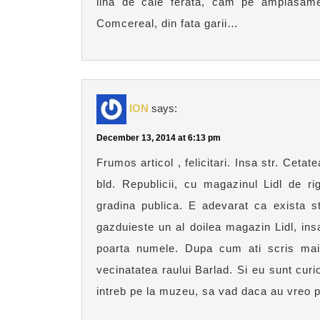
lina de cale ferata, cam pe amplasamen
Comcereal, din fata garii…
ION
says:
December 13, 2014 at 6:13 pm
Frumos articol , felicitari. Insa str. Cet
bld. Republicii, cu magazinul Lidl de rig
gradina publica. E adevarat ca exista s
gazduieste un al doilea magazin Lidl, insa
poarta numele. Dupa cum ati scris mai 
vecinatatea raului Barlad. Si eu sunt cur
intreb pe la muzeu, sa vad daca au vreo p