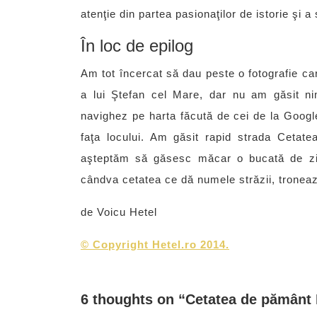
atenţie din partea pasionaţilor de istorie şi a s
În loc de epilog
Am tot încercat să dau peste o fotografie ca
a lui Ştefan cel Mare, dar nu am găsit ni
navighez pe harta făcută de cei de la Googl
faţa locului. Am găsit rapid strada Ceta
aşteptăm să găsesc măcar o bucată de zid
cândva cetatea ce dă numele străzii, troneaz
de Voicu Hetel
©
Copyright Hetel.ro 2014.
6 thoughts on “Cetatea de pământ 