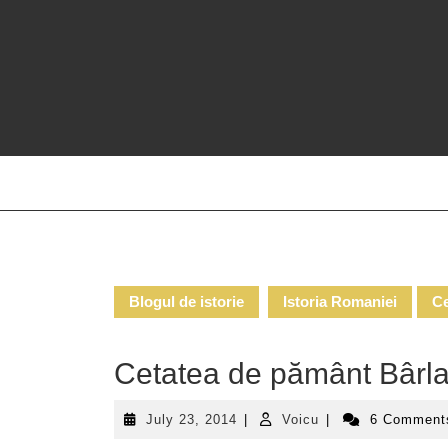
Skip
to
content
Blogul de istorie
Istoria Romaniei
Ce
Cetatea de pământ Bârl
July
Voicu
July 23, 2014
|
Voicu
|
6 Commen
23,