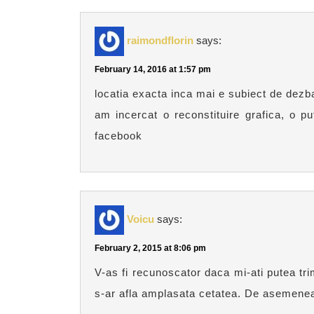
raimondflorin
says:
February 14, 2016 at 1:57 pm
locatia exacta inca mai e subiect de dezb
am incercat o reconstituire grafica, o p
facebook
Voicu
says:
February 2, 2015 at 8:06 pm
V-as fi recunoscator daca mi-ati putea tri
s-ar afla amplasata cetatea. De asemenea