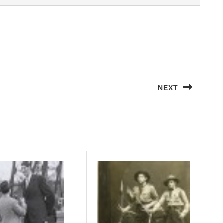
NEXT
Next
post: