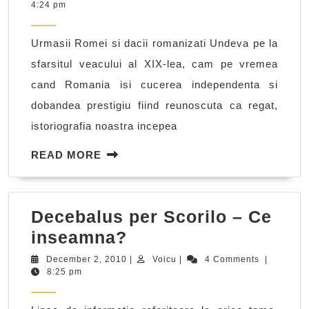
16,
4:24 pm
sau
2011
“murus
Urmasii Romei si dacii romanizati Undeva pe la
elenisticus”?
sfarsitul veacului al XIX-lea, cam pe vremea
cand Romania isi cucerea independenta si
dobandea prestigiu fiind reunoscuta ca regat,
istoriografia noastra incepea
READ
READ MORE
MORE
Decebalus per Scorilo – Ce
Decebalus
inseamna?
per
December
Voicu
December 2, 2010
|
Voicu
|
4 Comments
|
2,
8:25 pm
Scorilo
2010
–