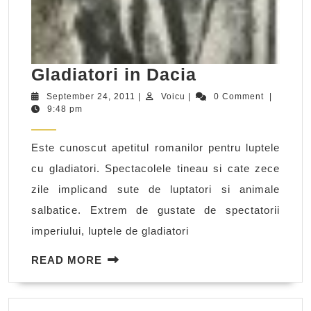
Gladiatori
Gladiatori in Dacia
in
September
Voicu
September 24, 2011
|
Voicu
|
0 Comment
|
24,
9:48 pm
Dacia
2011
Este cunoscut apetitul romanilor pentru luptele
cu gladiatori. Spectacolele tineau si cate zece
zile implicand sute de luptatori si animale
salbatice. Extrem de gustate de spectatorii
imperiului, luptele de gladiatori
READ
READ MORE
MORE