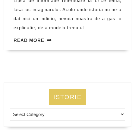
Lipsa de informatie referitoare la orice tema,
Ce
lasa loc imaginarului. Acolo unde istoria nu ne-a
inseamna?
dat nici un indiciu, nevoia noastra de a gasi o
explicatie, de a modela trecutul
READ
READ MORE
MORE
ISTORIE
Istorie