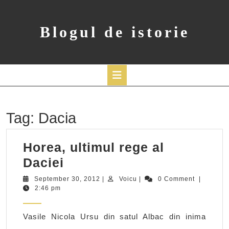
Skip
to
content
Blogul de istorie
Open
Button
Tag:
Dacia
Horea, ultimul rege al
Horea,
Daciei
ultimul
September
Voicu
September 30, 2012
|
Voicu
|
0 Comment
|
30,
2:46 pm
rege
2012
al
Vasile Nicola Ursu din satul Albac din inima
Daciei