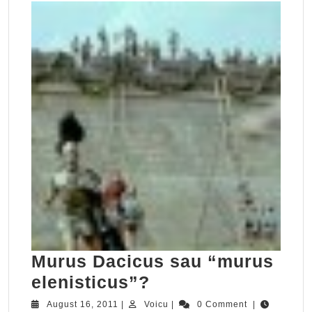
Murus Dacicus sau “murus
Murus
elenisticus”?
Dacicus
August
Voicu
August 16, 2011
|
Voicu
|
0 Comment
|