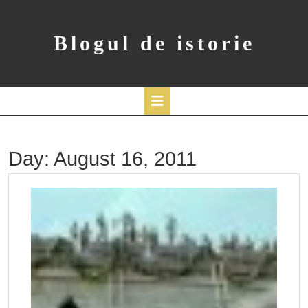
Skip
to
content
Blogul de istorie
Open
Button
Day:
August 16, 2011