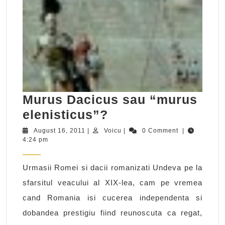
Murus Dacicus sau “murus
Murus
elenisticus”?
Dacicus
August
Voicu
August 16, 2011
|
Voicu
|
0 Comment
|
16,
4:24 pm
sau
2011
“murus
Urmasii Romei si dacii romanizati Undeva pe la
elenisticus”?
sfarsitul veacului al XIX-lea, cam pe vremea
cand Romania isi cucerea independenta si
dobandea prestigiu fiind reunoscuta ca regat,