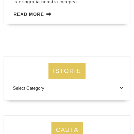
istoriografia noastra incepea
READ
READ MORE
MORE
ISTORIE
Istorie
CAUTA