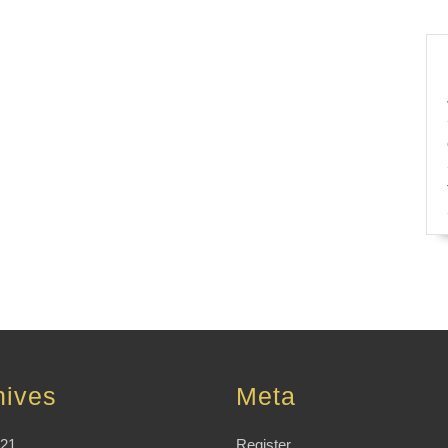
hives
Meta
021
Register