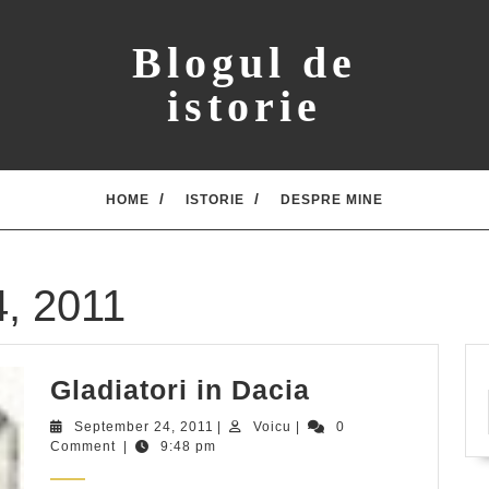
Blogul de
istorie
HOME
ISTORIE
DESPRE MINE
, 2011
Gladiatori
Gladiatori in Dacia
in
September
Voicu
September 24, 2011
|
Voicu
|
0
Dacia
24,
Comment
|
9:48 pm
2011