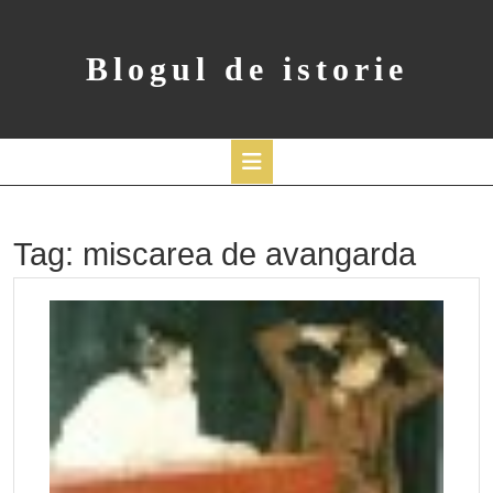
Skip
to
content
Blogul de istorie
Open
Button
Tag:
miscarea de avangarda