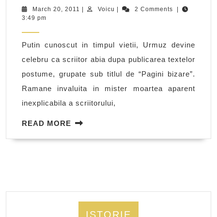
si
March
Voicu
March 20, 2011
|
Voicu
|
2 Comments
|
20,
3:49 pm
teatrul
2011
Putin cunoscut in timpul vietii, Urmuz devine
celebru ca scriitor abia dupa publicarea textelor
postume, grupate sub titlul de “Pagini bizare”.
Ramane invaluita in mister moartea aparent
inexplicabila a scriitorului,
READ
READ MORE
MORE
ISTORIE