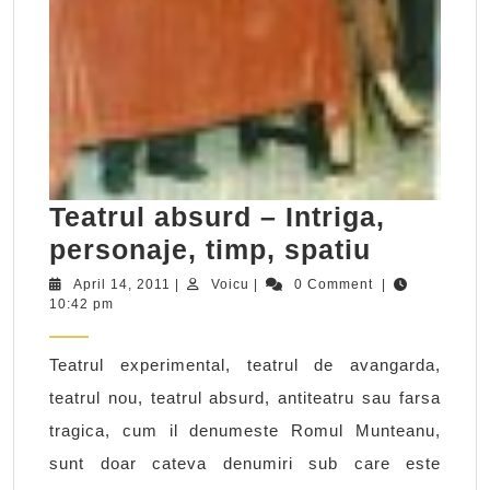
Teatrul absurd – Intriga,
Teatrul
personaje, timp, spatiu
absurd
April
Voicu
April 14, 2011
|
Voicu
|
0 Comment
|
14,
10:42 pm
–
2011
Intriga,
Teatrul experimental, teatrul de avangarda,
personaj
teatrul nou, teatrul absurd, antiteatru sau farsa
timp,
tragica, cum il denumeste Romul Munteanu,
spatiu
sunt doar cateva denumiri sub care este