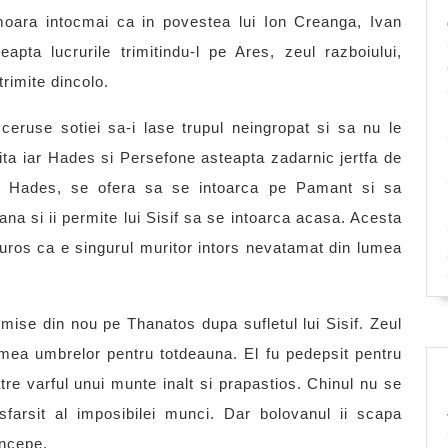
oara intocmai ca in povestea lui Ion Creanga, Ivan
apta lucrurile trimitindu-l pe Ares, zeul razboiului,
trimite dincolo.
 ceruse sotiei sa-i lase trupul neingropat si sa nu le
inita iar Hades si Persefone asteapta zadarnic jertfa de
ui Hades, se ofera sa se intoarca pe Pamant si sa
na si ii permite lui Sisif sa se intoarca acasa. Acesta
curos ca e singurul muritor intors nevatamat din lumea
imise din nou pe Thanatos dupa sufletul lui Sisif. Zeul
 lumea umbrelor pentru totdeauna. El fu pedepsit pentru
tre varful unui munte inalt si prapastios. Chinul nu se
farsit al imposibilei munci. Dar bolovanul ii scapa
incepe.