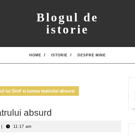
Blogul de
istorie
HOME
ISTORIE
DESPRE MINE
ul lui Sisif si lumea teatrului absurd
atrului absurd
|
11:17 am