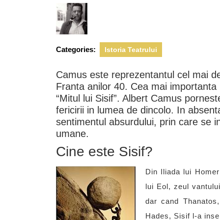
2011
Categories:
Istoria Teatrului
Camus este reprezentantul cel mai de 
Franta anilor 40. Cea mai importanta l
“Mitul lui Sisif”. Albert Camus porneste
fericirii in lumea de dincolo. In abs
sentimentul absurdului, prin care se in
umane.
Cine este Sisif?
Din Iliada lui Homer
lui Eol, zeul vantul
dar cand Thanatos, 
Hades, Sisif l-a inse