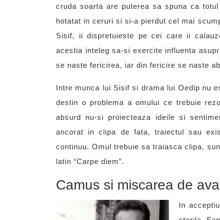
cruda soarta are puterea sa spuna ca totul e
hotatat in ceruri si si-a pierdut cel mai sc
Sisif, ii dispretuieste pe cei care ii calau
acestia inteleg sa-si exercite influenta asup
se naste fericirea, iar din fericire se naste a
Intre munca lui Sisif si drama lui Oedip nu est
destin o problema a omului ce trebuie rezo
absurd nu-si proiecteaza ideile si sentimen
ancorat in clipa de fata, traiectul sau ex
continuu. Omul trebuie sa traiasca clipa, sun
latin “Carpe diem”.
Camus si miscarea de av
In accepti
sterila. Fa