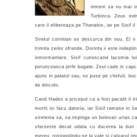
nimeni sa nu mai m
Turbinca. Zeus indre
care il elibereaza pe Thanatos, iar pe Sisif il 
Siretul corintian se descurca din nou. El ii
trimita zeilor ofrande. Dorinta ii este indepl
inmormantare. Sisif cunoscand lacomia l
porunceasca jerfe bogate. Zeul cade in capca
ajuns in palatul sau, se puse pe chefuit, bu
de dincolo.
Cand Hades a priceput ca a fost pacalit il tr
mortii isi facu datoria, iar Sisif ramase in
siretenia sa, sa impinga un bolovan urias ca
sfarseste decat odata cu ducerea la bun s
mereu, rostogolindu-se la vale si calvarul re