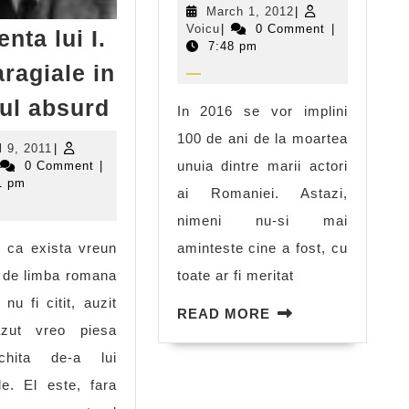
March
March 1, 2012
|
un
Voicu
1,
Voicu
|
0 Comment
|
enta lui I.
mare
2012
7:48 pm
aragiale in
actor
Influenta
uitat
rul absurd
In 2016 se vor implini
lui
100 de ani de la moartea
April
l 9, 2011
|
I.
oicu
9,
unuia dintre marii actori
0 Comment
|
L.
2011
1 pm
ai Romaniei. Astazi,
Caragiale
nimeni nu-si mai
in
 ca exista vreun
aminteste cine a fost, cu
teatrul
r de limba romana
toate ar fi meritat
absurd
nu fi citit, auzit
READ
READ MORE
zut vreo piesa
MORE
hita de-a lui
le. El este, fara