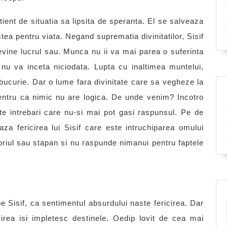
tient de situatia sa lipsita de speranta. El se salveaza
stea pentru viata. Negand suprematia divinitatilor, Sisif
 devine lucrul sau. Munca nu ii va mai parea o suferinta
ei nu va inceta niciodata. Lupta cu inaltimea muntelui,
 bucurie. Dar o lume fara divinitate care sa vegheze la
entru ca nimic nu are logica. De unde venim? Incotro
 intrebari care nu-si mai pot gasi raspunsul. Pe de
za fericirea lui Sisif care este intruchiparea omului
ropriul sau stapan si nu raspunde nimanui pentru faptele
Sisif, ca sentimentul absurdului naste fericirea. Dar
cirea isi impletesc destinele. Oedip lovit de cea mai