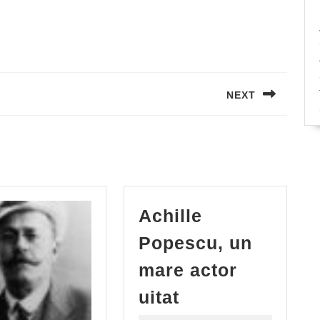
NEXT
Next
post:
Achille
Popescu, un
mare actor
Achille
uitat
Popescu,