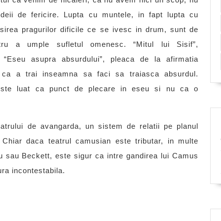
deii de fericire. Lupta cu muntele, in fapt lupta cu
sirea pragurilor dificile ce se ivesc in drum, sunt de
tru a umple sufletul omenesc. “Mitul lui Sisif”,
at “Eseu asupra absurdului”, pleaca de la afirmatia
 ca a trai inseamna sa faci sa traiasca absurdul.
este luat ca punct de plecare in eseu si nu ca o
atrului de avangarda, un sistem de relatii pe planul
 Chiar daca teatrul camusian este tributar, in multe
scu sau Beckett, este sigur ca intre gandirea lui Camus
ura incontestabila.