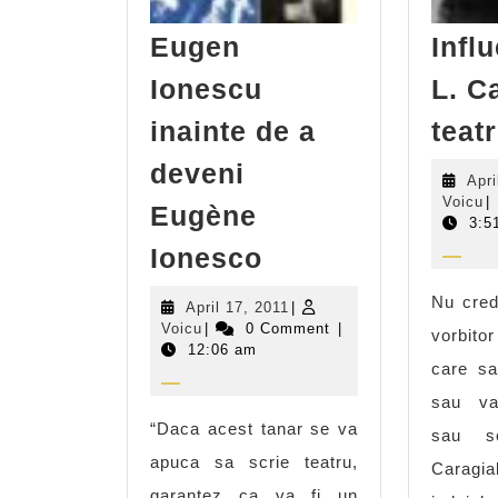
Eugen
Influ
Ionescu
L. C
inainte de a
teat
deveni
Apri
V
Voicu
|
Eugène
3:5
Eugen
Ionesco
Ionescu
Nu cred
April
April 17, 2011
|
inainte
Voicu
17,
Voicu
|
0 Comment
|
vorbito
de
2011
12:06 am
care sa 
a
sau va
deveni
“Daca acest tanar se va
sau sc
Eugène
apuca sa scrie teatru,
Caragia
Ionesco
garantez ca va fi un