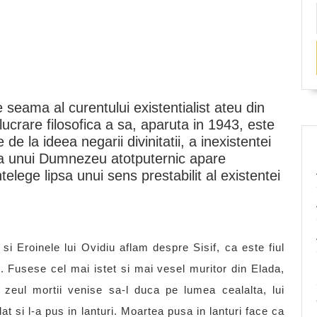
seama al curentului existentialist ateu din
ucrare filosofica a sa, aparuta in 1943, este
 de la ideea negarii divinitatii, a inexistentei
enta unui Dumnezeu atotputernic apare
telege lipsa unui sens prestabilit al existentei
 si Eroinele lui Ovidiu aflam despre Sisif, ca este fiul
ui. Fusese cel mai istet si mai vesel muritor din Elada,
zeul mortii venise sa-l duca pe lumea cealalta, lui
lat si l-a pus in lanturi. Moartea pusa in lanturi face ca