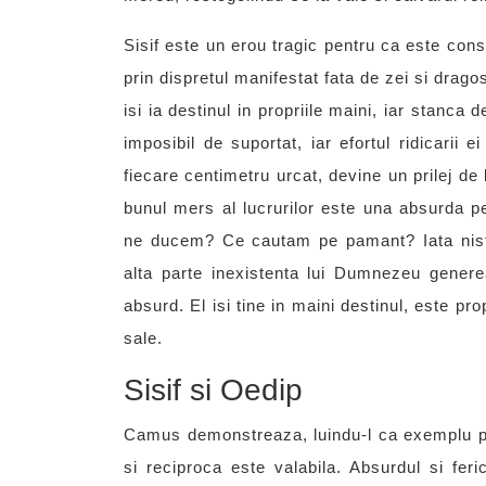
Sisif este un erou tragic pentru ca este cons
prin dispretul manifestat fata de zei si drago
isi ia destinul in propriile maini, iar stanca
imposibil de suportat, iar efortul ridicarii 
fiecare centimetru urcat, devine un prilej de
bunul mers al lucrurilor este una absurda p
ne ducem? Ce cautam pe pamant? Iata niste
alta parte inexistenta lui Dumnezeu generea
absurd. El isi tine in maini destinul, este p
sale.
Sisif si Oedip
Camus demonstreaza, luindu-l ca exemplu pe 
si reciproca este valabila. Absurdul si feri