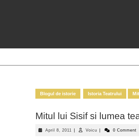
Skip
to
content
Blogul de istorie
Istoria Teatrului
Mit
Mitul lui Sisif si lumea te
April
Voicu
April 8, 2011
|
Voicu
|
0 Comment
8,