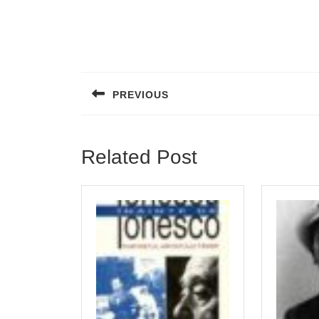
Post
navigation
PREVIOUS
Previous
post:
Related Post