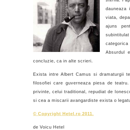
dauneaza i
viata, depa
ajuns pen
subintitul
categorica
Absurdul 
concluzie, ca in alte scrieri.
Exista intre Albert Camus si dramaturgii te
filosofiei care guverneaza piesa de teatru.
privinte, celui traditional, repudiat de Ione
si cea a miscarii avangardiste exista o legat
©
Copyright Hetel.ro 2011.
de Voicu Hetel