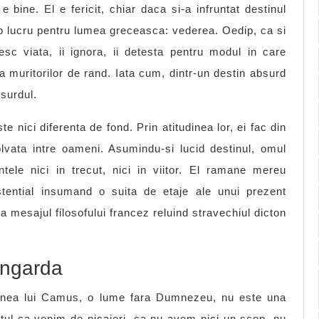
 bine. El e fericit, chiar daca si-a infruntat destinul
ump lucru pentru lumea greceasca: vederea. Oedip, ca si
zesc viata, ii ignora, ii detesta pentru modul in care
ra muritorilor de rand. Iata cum, dintr-un destin absurd
bsurdul.
e nici diferenta de fond. Prin atitudinea lor, ei fac din
lvata intre oameni. Asumindu-si lucid destinul, omul
tele nici in trecut, nici in viitor. El ramane mereu
istential insumand o suita de etaje ale unui prezent
a mesajul filosofului francez reluind stravechiul dicton
angarda
unea lui Camus, o lume fara Dumnezeu, nu este una
ptul ca venim de nicaieri, ca nu avem nici un scop, nu