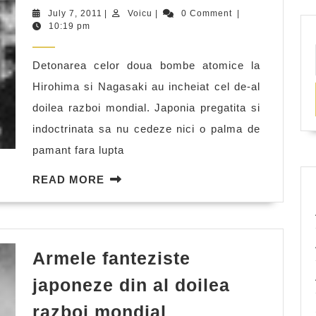
la
July
Voicu
July 7, 2011
|
Voicu
|
0 Comment
|
sfarsitul
7,
10:19 pm
2011
celui
Detonarea celor doua bombe atomice la
de-
Hirohima si Nagasaki au incheiat cel de-al
al
doilea razboi mondial. Japonia pregatita si
doilea
indoctrinata sa nu cedeze nici o palma de
razboi
pamant fara lupta
mondial
READ
READ MORE
MORE
Armele fanteziste
japoneze din al doilea
Armele
razboi mondial