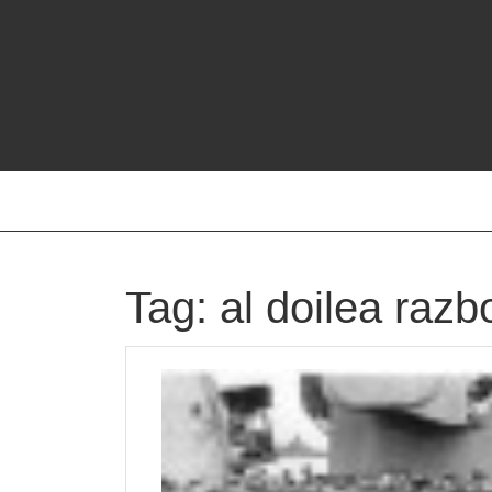
Skip
to
content
Tag:
al doilea razb