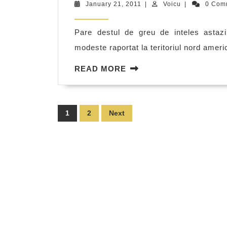
January
Voicu
January 21, 2011
|
Voicu
|
0 Com
21,
2011
Pare destul de greu de inteles astaz
modeste raportat la teritoriul nord ameri
READ
READ MORE
MORE
Posts
1
2
Next
pagination