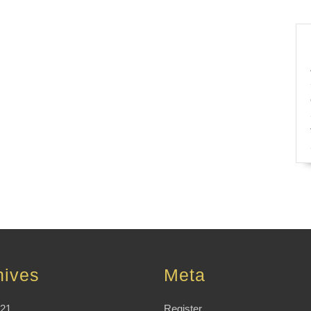
hives
Meta
021
Register