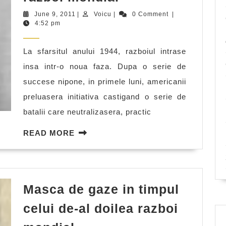
fanteziste
June
Voicu
June 9, 2011
|
Voicu
|
0 Comment
|
japoneze
9,
4:52 pm
2011
din
La sfarsitul anului 1944, razboiul intrase
al
insa intr-o noua faza. Dupa o serie de
doilea
succese nipone, in primele luni, americanii
razboi
preluasera initiativa castigand o serie de
mondial
batalii care neutralizasera, practic
READ
READ MORE
MORE
Masca de gaze in timpul
celui de-al doilea razboi
Masca