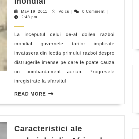
mondial
de
May
Voicu
May 19, 2011
|
Voicu
|
0 Comment
|
gaze
19,
2:48 pm
2011
in
La inceputul celui de-al doilea razboi
timpul
mondial guvernele tarilor implicate
celui
invatasera din lectia primului razboi despre
de-
distrugerile imense pe care le poate cauza
al
un bombardament aerian. Progresele
doilea
inregistrate la sfarsitul
razboi
mondial
READ
READ MORE
MORE
Caracteristici ale