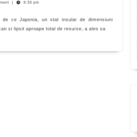
ment
|
8:36 pm
au
intrat
i de ce Japonia, un stat insular de dimensiuni
japonezii
can si lipsit aproape total de resurse, a ales sa
in
razboi
contra
SUA?