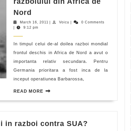
razboiului din Africa de
Caracteristici
Nord
ale
March
Voicu
March 16, 2011
|
Voicu
|
0 Comments
razboiului
16,
|
9:12 pm
2011
din
In timpul celui de-al doilea razboi mondial
Africa
frontul deschis in Africa de Nord a avut o
de
importanta relativ secundara. Pentru
Nord
Germania prioritara a fost inca de la
inceput operatiunea Barbarossa,
READ
READ MORE
MORE
De
ii in razboi contra SUA?
ce