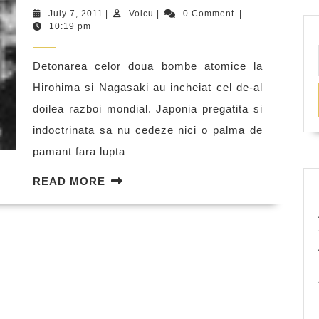
la
July
Voicu
July 7, 2011
|
Voicu
|
0 Comment
|
sfarsitul
7,
10:19 pm
2011
celui
Detonarea celor doua bombe atomice la
de-
Hirohima si Nagasaki au incheiat cel de-al
al
doilea razboi mondial. Japonia pregatita si
doilea
indoctrinata sa nu cedeze nici o palma de
razboi
pamant fara lupta
mondial
READ
READ MORE
MORE