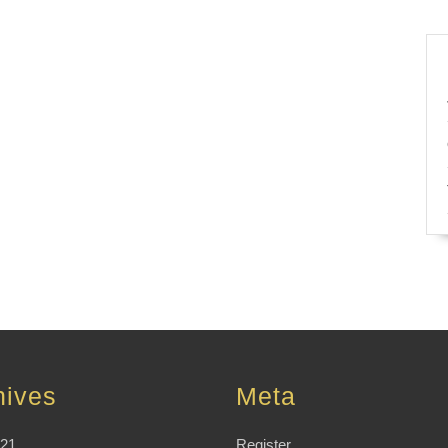
hives
Meta
021
Register