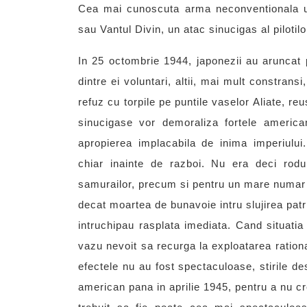
Cea mai cunoscuta arma neconventionala ut
sau Vantul Divin, un atac sinucigas al pilotilor 
In 25 octombrie 1944, japonezii au aruncat pe
dintre ei voluntari, altii, mai mult constrans
refuz cu torpile pe puntile vaselor Aliate, r
sinucigase vor demoraliza fortele americ
apropierea implacabila de inima imperiului
chiar inainte de razboi. Nu era deci rodu
samurailor, precum si pentru un mare numar de
decat moartea de bunavoie intru slujirea patr
intruchipau rasplata imediata. Cand situat
vazu nevoit sa recurga la exploatarea ratio
efectele nu au fost spectaculoase, stirile d
american pana in aprilie 1945, pentru a nu cre