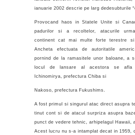
ianuarie 2002 descrie pe larg dedesubturile “
Provocand haos in Statele Unite si Canad
padurilor si a recoltelor, atacurile ur
continent cat mai multe forte terestre si
Ancheta efectuata de autoritatile ameri
pornind de la ramasitele unor baloane, a s
locul de lansare al acestora se afla i
Ichinomirya, prefectura Chiba si
Nakoso, prefectura Fukushims.
A fost primul si singurul atac direct asupra t
tinut cont si de atacul surpriza asupra baze
punct de vedere tehnic, arhipelagul Hawaii, 
Acest lucru nu s-a intamplat decat in 1959, 