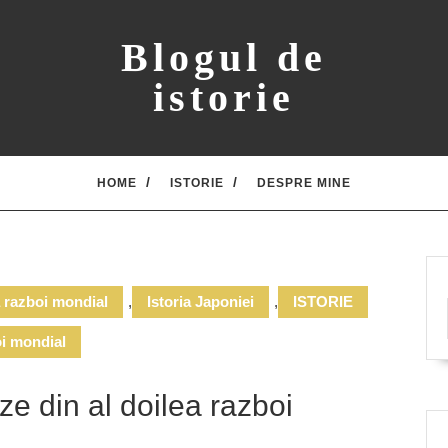
Blogul de
istorie
HOME
ISTORIE
DESPRE MINE
ea razboi mondial
,
Istoria Japoniei
,
ISTORIE
oi mondial
e din al doilea razboi