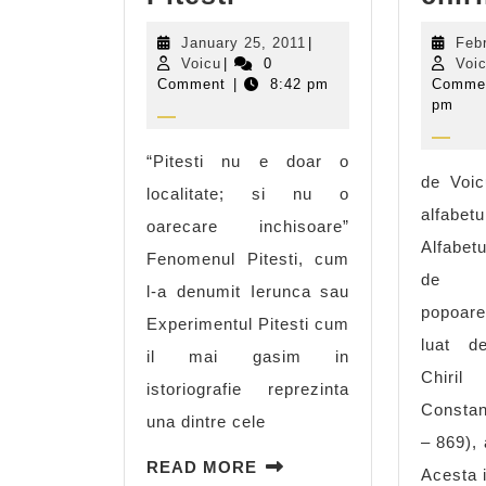
Pitesti
January
January 25, 2011
|
Feb
Voicu
25,
Voicu
|
0
Voi
2011
Comment
|
8:42 pm
Comme
pm
“Pitesti nu e doar o
de Voic
localitate; si nu o
alfabe
oarecare inchisoare”
Alfabetu
Fenomenul Pitesti, cum
de m
l-a denumit Ierunca sau
popoar
Experimentul Pitesti cum
luat d
il mai gasim in
Chiri
istoriografie reprezinta
Constan
una dintre cele
– 869), 
READ
READ MORE
Acesta 