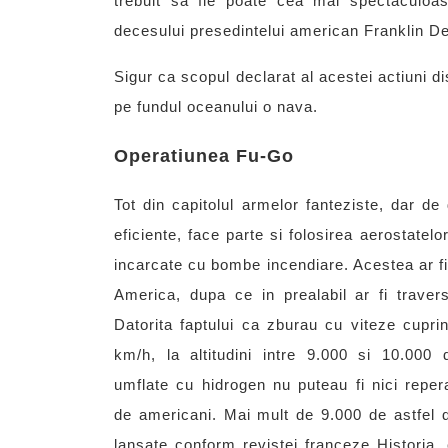
trebuit sa fie poate cea mai spectaculoa
decesului presedintelui american Franklin De
Sigur ca scopul declarat al acestei actiuni 
pe fundul oceanului o nava.
Operatiunea Fu-Go
Tot din capitolul armelor fanteziste, dar de
eficiente, face parte si folosirea aerostatelor
incarcate cu bombe incendiare. Acestea ar fi
America, dupa ce in prealabil ar fi traver
Datorita faptului ca zburau cu viteze cupri
km/h, la altitudini intre 9.000 si 10.000 
umflate cu hidrogen nu puteau fi nici repera
de americani. Mai mult de 9.000 de astfel 
lansate conform revistei franceze Historia,