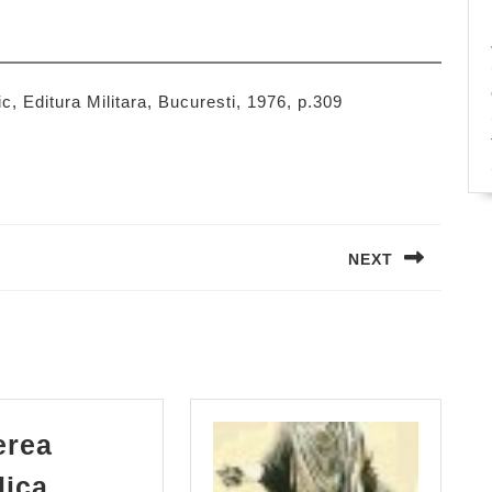
c, Editura Militara, Bucuresti, 1976, p.309
NEXT
Next
post:
erea
Scrierea
lica