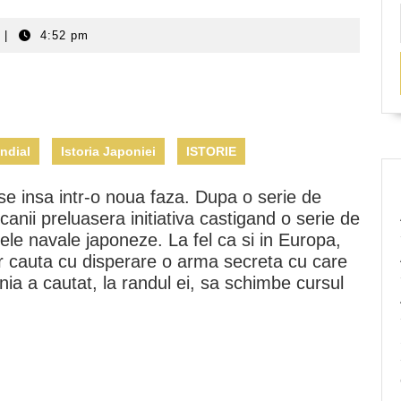
|
4:52 pm
ondial
Istoria Japoniei
ISTORIE
ase insa intr-o noua faza. Dupa o serie de
anii preluasera initiativa castigand o serie de
rtele navale japoneze. La fel ca si in Europa,
r cauta cu disperare o arma secreta cu care
nia a cautat, la randul ei, sa schimbe cursul