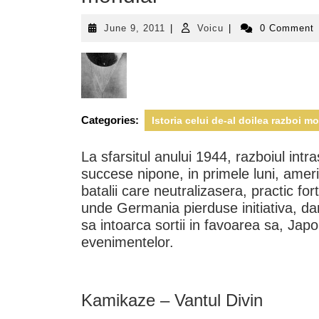
June
Voicu
June 9, 2011
|
Voicu
|
0 Comment
9,
2011
Categories:
Istoria celui de-al doilea razboi m
La sfarsitul anului 1944, razboiul intr
succese nipone, in primele luni, americ
batalii care neutralizasera, practic fo
unde Germania pierduse initiativa, da
sa intoarca sortii in favoarea sa, Japo
evenimentelor.
Kamikaze – Vantul Divin