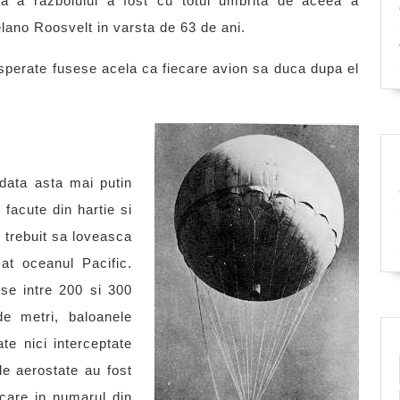
sa a razboiului a fost cu totul umbrita de aceea a
lano Roosvelt in varsta de 63 de ani.
disperate fusese acela ca fiecare avion sa duca dupa el
 data asta mai putin
 facute din hartie si
 trebuit sa loveasca
sat oceanul Pacific.
nse intre 200 si 300
de metri, baloanele
te nici interceptate
de aerostate au fost
 care in numarul din