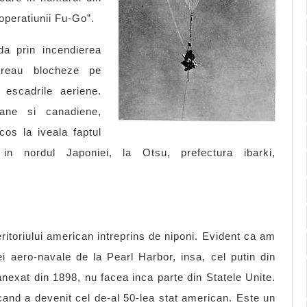
operatiunii Fu-Go”.
a prin incendierea
mareau blocheze pe
 escadrile aeriene.
cane si canadiene,
cos la iveala faptul
n nordul Japoniei, la Otsu, prefectura ibarki,
eritoriului american intreprins de niponi. Evident ca am
i aero-navale de la Pearl Harbor, insa, cel putin din
anexat din 1898, nu facea inca parte din Statele Unite.
cand a devenit cel de-al 50-lea stat american. Este un