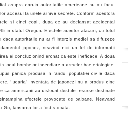
dial asupra caruia autoritatile americane nu au facut
ilor accesul la unele arhive secrete. Conform acestora
meie si cinci copii, dupa ce au declansat accidental
5 in statul Oregon. Efectele acestor atacuri, cu totul
 daca autoritatile nu ar fi interzis mediei sa difuzeze
damentul japonez, neavind nici un fel de informatii
sirea ei concluzionind eronat ca este ineficace. A doua
 in locul bombelor incendiare a armelor bacteriologice:
upus panica produsa in randul populatiei civile daca
ere, ‘jucaria” inventata de japonezi nu a produs cine
te ca americanii au dislocat destule resurse destinate
preintampina efectele provocate de baloane. Neavand
u-Go, lansarea lor a fost stopata.