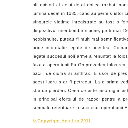
alt episod al celui de-al doilea razboi mon
lumina decat in 1985, cand au permis istoric
singurele victime inregistrate au fost o fe
dispozitivul unei bombe nipone, pe 5 mai 194
neobisnuite, puteau fi mult mai semnificative
orice informatie legate de acestea. Coman
legate succesul noii arme a renuntat la folo
faza a operatiunii Fu-Go prevedea folosirea,
bacili de ciuma si anthrax. E usor de pres
acest lucru s-ar fi petrecut. La o prima ved
stie ce pierderi. Ceea ce este insa sigur es
in principal efortului de razboi pentru a 
semnale referitoare la succesul operatiunii F
©
Copyright Hetel.ro 2011.