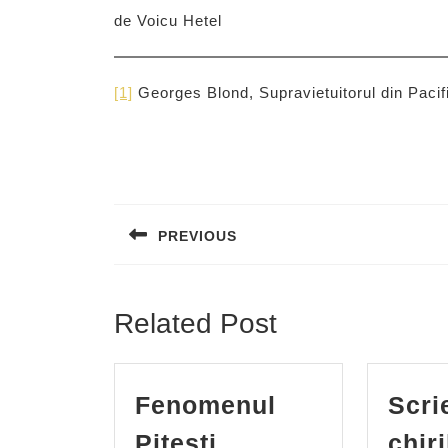
de Voicu Hetel
[1]
Georges Blond, Supravietuitorul din Pacifi
Post
navigation
PREVIOUS
Previous
post:
Related Post
Fenomenul
Scri
Fenomenul
Pitesti
chiri