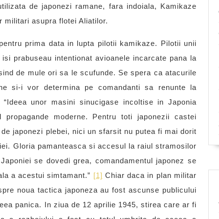
ilizata de japonezi ramane, fara indoiala, Kamikaze
militari asupra flotei Aliatilor.
ntru prima data in lupta pilotii kamikaze. Pilotii unii
i, isi prabuseau intentionat avioanele incarcate pana la
eusind de mule ori sa le scufunde. Se spera ca atacurile
ane si-i vor determina pe comandanti sa renunte la
. “Ideea unor masini sinucigase incoltise in Japonia
l propagande moderne. Pentru toti japonezii castei
 japonezi plebei, nici un sfarsit nu putea fi mai dorit
iei. Gloria pamanteasca si accesul la raiul stramosilor
ia Japoniei se dovedi grea, comandamentul japonez se
nala a acestui simtamant.”
[1]
Chiar daca in plan militar
espre noua tactica japoneza au fost ascunse publicului
ea panica. In ziua de 12 aprilie 1945, stirea care ar fi