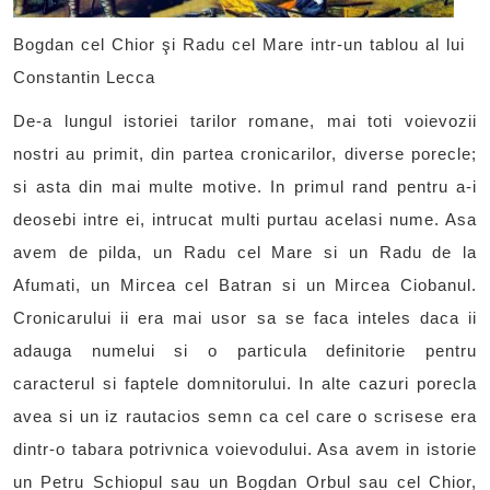
Bogdan cel Chior şi Radu cel Mare intr-un tablou al lui
Constantin Lecca
De-a lungul istoriei tarilor romane, mai toti voievozii
nostri au primit, din partea cronicarilor, diverse porecle;
si asta din mai multe motive. In primul rand pentru a-i
deosebi intre ei, intrucat multi purtau acelasi nume. Asa
avem de pilda, un Radu cel Mare si un Radu de la
Afumati, un Mircea cel Batran si un Mircea Ciobanul.
Cronicarului ii era mai usor sa se faca inteles daca ii
adauga numelui si o particula definitorie pentru
caracterul si faptele domnitorului. In alte cazuri porecla
avea si un iz rautacios semn ca cel care o scrisese era
dintr-o tabara potrivnica voievodului. Asa avem in istorie
un Petru Schiopul sau un Bogdan Orbul sau cel Chior,