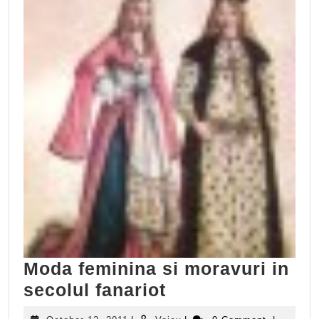
Moda feminina si moravuri in
Moda
secolul fanariot
feminina