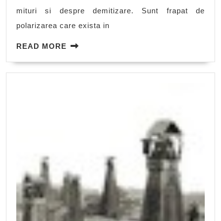
curaj
mituri si despre demitizare. Sunt frapat de
polarizarea care exista in
READ
READ MORE
MORE