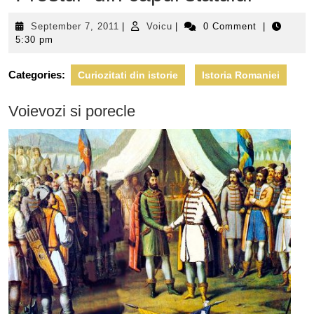
September
Voicu
September 7, 2011
|
Voicu
|
0 Comment
|
7,
5:30 pm
2011
Categories:
Curiozitati din istorie
Istoria Romaniei
Voievozi si porecle