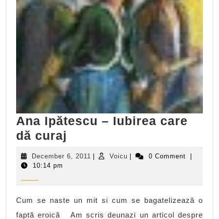
Ana Ipătescu – Iubirea care
Ana
dă curaj
Ipătescu
December
Voicu
December 6, 2011
|
Voicu
|
0 Comment
|
–
6,
10:14 pm
2011
Iubirea
care
Cum se naste un mit si cum se bagatelizează o
dă
faptă eroică Am scris deunazi un articol despre