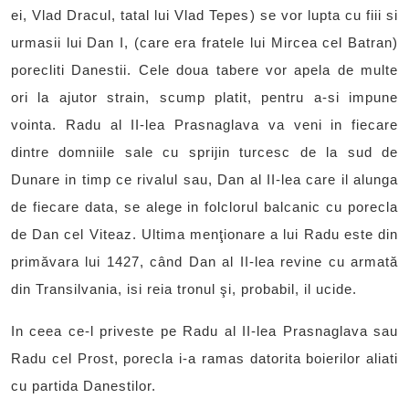
ei, Vlad Dracul, tatal lui Vlad Tepes) se vor lupta cu fiii si
urmasii lui Dan I, (care era fratele lui Mircea cel Batran)
porecliti Danestii. Cele doua tabere vor apela de multe
ori la ajutor strain, scump platit, pentru a-si impune
vointa. Radu al II-lea Prasnaglava va veni in fiecare
dintre domniile sale cu sprijin turcesc de la sud de
Dunare in timp ce rivalul sau, Dan al II-lea care il alunga
de fiecare data, se alege in folclorul balcanic cu porecla
de Dan cel Viteaz. Ultima menţionare a lui Radu este din
primăvara lui 1427, când Dan al II-lea revine cu armată
din Transilvania, isi reia tronul şi, probabil, il ucide.
In ceea ce-l priveste pe Radu al II-lea Prasnaglava sau
Radu cel Prost, porecla i-a ramas datorita boierilor aliati
cu partida Danestilor.