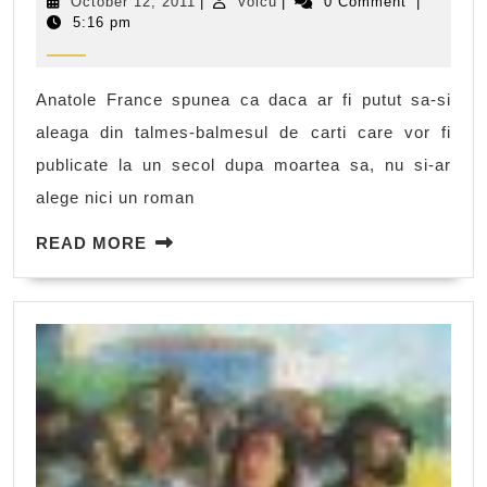
October
Voicu
October 12, 2011
|
Voicu
|
0 Comment
|
si
12,
5:16 pm
2011
moravuri
in
Anatole France spunea ca daca ar fi putut sa-si
secolul
aleaga din talmes-balmesul de carti care vor fi
fanariot
publicate la un secol dupa moartea sa, nu si-ar
alege nici un roman
READ
READ MORE
MORE