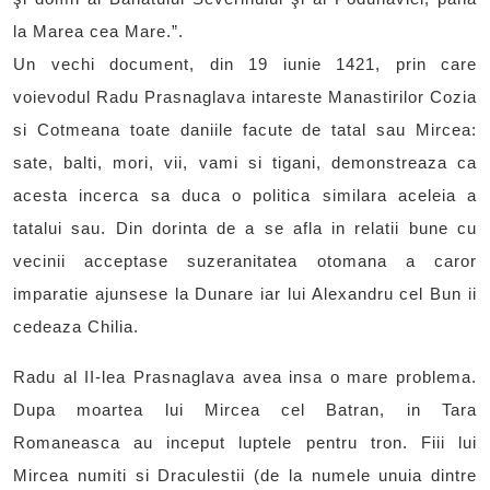
la Marea cea Mare.”.
Un vechi document, din 19 iunie 1421, prin care
voievodul Radu Prasnaglava intareste Manastirilor Cozia
si Cotmeana toate daniile facute de tatal sau Mircea:
sate, balti, mori, vii, vami si tigani, demonstreaza ca
acesta incerca sa duca o politica similara aceleia a
tatalui sau. Din dorinta de a se afla in relatii bune cu
vecinii acceptase suzeranitatea otomana a caror
imparatie ajunsese la Dunare iar lui Alexandru cel Bun ii
cedeaza Chilia.
Radu al II-lea Prasnaglava avea insa o mare problema.
Dupa moartea lui Mircea cel Batran, in Tara
Romaneasca au inceput luptele pentru tron. Fiii lui
Mircea numiti si Draculestii (de la numele unuia dintre