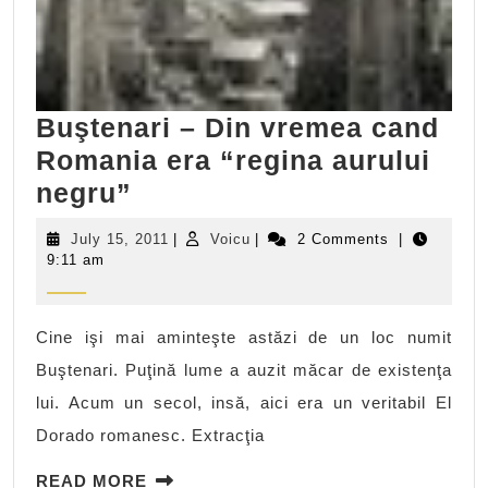
Buştenari – Din vremea cand
Romania era “regina aurului
Buştenari
negru”
–
July
Voicu
July 15, 2011
|
Voicu
|
2 Comments
|
Din
15,
9:11 am
2011
vremea
cand
Cine işi mai aminteşte astăzi de un loc numit
Romania
Buştenari. Puţină lume a auzit măcar de existenţa
era
lui. Acum un secol, insă, aici era un veritabil El
“regina
Dorado romanesc. Extracţia
aurului
negru”
READ
READ MORE