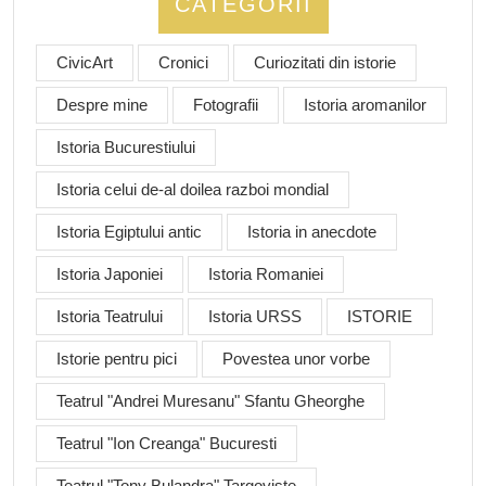
CATEGORII
CivicArt
Cronici
Curiozitati din istorie
Despre mine
Fotografii
Istoria aromanilor
Istoria Bucurestiului
Istoria celui de-al doilea razboi mondial
Istoria Egiptului antic
Istoria in anecdote
Istoria Japoniei
Istoria Romaniei
Istoria Teatrului
Istoria URSS
ISTORIE
Istorie pentru pici
Povestea unor vorbe
Teatrul "Andrei Muresanu" Sfantu Gheorghe
Teatrul "Ion Creanga" Bucuresti
Teatrul "Tony Bulandra" Targoviste