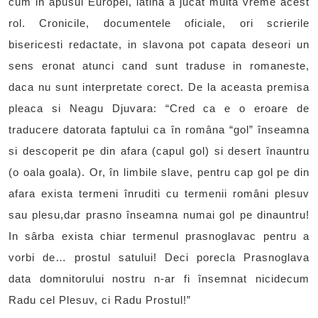
cum in apusul Europei, latina a jucat multa vreme acest
rol. Cronicile, documentele oficiale, ori scrierile
bisericesti redactate, in slavona pot capata deseori un
sens eronat atunci cand sunt traduse in romaneste,
daca nu sunt interpretate corect. De la aceasta premisa
pleaca si Neagu Djuvara: “Cred ca e o eroare de
traducere datorata faptului ca în româna “gol” înseamna
si descoperit pe din afara (capul gol) si desert înauntru
(o oala goala). Or, în limbile slave, pentru cap gol pe din
afara exista termeni înruditi cu termenii români plesuv
sau plesu,dar prasno înseamna numai gol pe dinauntru!
In sârba exista chiar termenul prasnoglavac pentru a
vorbi de… prostul satului! Deci porecla Prasnoglava
data domnitorului nostru n-ar fi însemnat nicidecum
Radu cel Plesuv, ci Radu Prostul!”