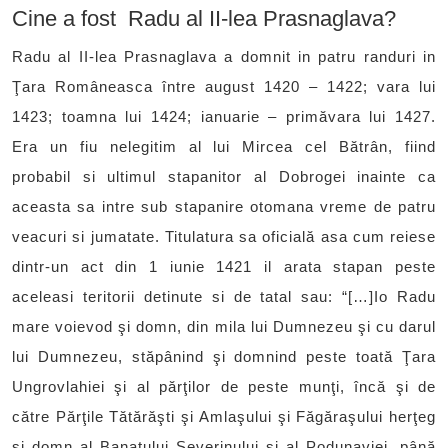
Cine a fost Radu al II-lea Prasnaglava?
Radu al II-lea Prasnaglava a domnit in patru randuri in
Ţara Româneasca între august 1420 – 1422; vara lui
1423; toamna lui 1424; ianuarie – primăvara lui 1427.
Era un fiu nelegitim al lui Mircea cel Bătrân, fiind
probabil si ultimul stapanitor al Dobrogei inainte ca
aceasta sa intre sub stapanire otomana vreme de patru
veacuri si jumatate. Titulatura sa oficială asa cum reiese
dintr-un act din 1 iunie 1421 il arata stapan peste
aceleasi teritorii detinute si de tatal sau: “[…]Io Radu
mare voievod şi domn, din mila lui Dumnezeu şi cu darul
lui Dumnezeu, stăpânind şi domnind peste toată Ţara
Ungrovlahiei şi al părţilor de peste munţi, încă şi de
către Părţile Tătărăşti şi Amlaşului şi Făgăraşului herţeg
şi domn al Banatului Severinului şi al Podunaviei, până