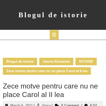
Skip
to
content
Blogul de istorie
Open
Button
Blogul de istorie
Istoria Romaniei
,
ISTORIE
Zece motve pentru care nu ne place Carol al II lea
Zece motve pentru care nu ne
place Carol al II lea
March
Voicu
March 6, 2011
|
Voicu
|
0 Comment
|
6:52