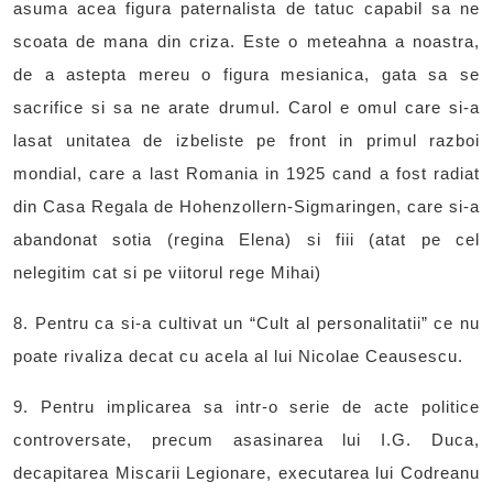
asuma acea figura paternalista de tatuc capabil sa ne
scoata de mana din criza. Este o meteahna a noastra,
de a astepta mereu o figura mesianica, gata sa se
sacrifice si sa ne arate drumul. Carol e omul care si-a
lasat unitatea de izbeliste pe front in primul razboi
mondial, care a last Romania in 1925 cand a fost radiat
din Casa Regala de Hohenzollern-Sigmaringen, care si-a
abandonat sotia (regina Elena) si fiii (atat pe cel
nelegitim cat si pe viitorul rege Mihai)
8. Pentru ca si-a cultivat un “Cult al personalitatii” ce nu
poate rivaliza decat cu acela al lui Nicolae Ceausescu.
9. Pentru implicarea sa intr-o serie de acte politice
controversate, precum asasinarea lui I.G. Duca,
decapitarea Miscarii Legionare, executarea lui Codreanu