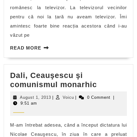
românesc la televizor. La televizorul vecinilor
pentru că noi la țară nu aveam televizor. Îmi
amintesc foarte bine reacția acestora când i-au
văzut pe
READ
READ MORE
MORE
Dali, Ceauşescu şi
Dali,
comunismul monarhic
Ceauşesc
August
Voicu
August 1, 2013
|
Voicu
|
0 Comment
|
şi
1,
9:51 am
2013
comunism
monarhic
M-am întrebat adesea, când a început dictatura lui
Nicolae Ceauşescu, în ziua în care a preluat