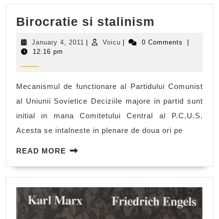
Birocratie
Birocratie si stalinism
si
January
Voicu
January 4, 2011
|
Voicu
|
0 Comments
|
stalinism
4,
12:16 pm
2011
Mecanismul de functionare al Partidului Comunist
al Uniunii Sovietice Deciziile majore in partid sunt
initial in mana Comitetului Central al P.C.U.S.
Acesta se intalneste in plenare de doua ori pe
READ
READ MORE
MORE