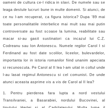
oameni de cultura ce-l ridica in slavi. De numele sau se
leaga destule lucruri bune in multe domenii. Si atunci, de
ce nu l-am recuperat, ca figura istorica? Dupa ’89 mai
toate personalitatile interbelice mai mult sau mai putin
controversate au fost scoase la lumina, reabilitate sau
macar si-au gasit sustinatori ca incazul lui C.Z.
Codreanu sau Ion Antonescu. Numele regilor Carol I si
Ferdinand au fost date scolilor, liceelor, bulevardelor,
importanta lor in istoria romanilor fiind unanim apeciata
si recunoscuta. Pe Carol al II lea l-am uitat in coltul unde
l-au lasat regimul Antonescu si cel comunist. De unde
atunci aceasta asprime vis a vis de Carol al II lea?
1. Pentru pierderea fara lupta a nord vestului
Transilvaniei, a Basarabiei, nordului Bucovinei, al
tinutului Hertei si al Cadrilaterului. Multa lume il