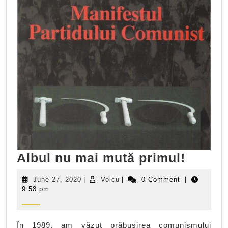
Albul
Albul nu mai mută primul!
nu
June
Voicu
June 27, 2020
|
Voicu
|
0 Comment
|
mai
27,
9:58 pm
2020
mută
primul
În 1989, am văzut prăbușirea comunismului