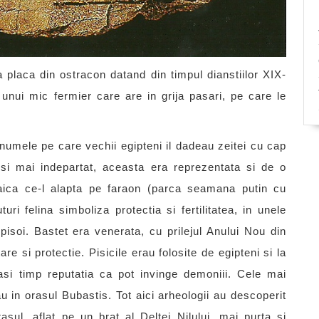
 placa din ostracon datand din timpul dianstiilor XIX-
 unui mic fermier care are in grija pasari, pe care le
numele pe care vechii egipteni il dadeau zeitei cu cap
 si mai indepartat, aceasta era reprezentata si de o
aica ce-l alapta pe faraon (parca seamana putin cu
uri felina simboliza protectia si fertilitatea, in unele
isoi. Bastet era venerata, cu prilejul Anului Nou din
re si protectie. Pisicile erau folosite de egipteni si la
si timp reputatia ca pot invinge demoniii. Cele mai
u in orasul Bubastis. Tot aici arheologii au descoperit
sul, aflat pe un brat al Deltei Nilului, mai purta si