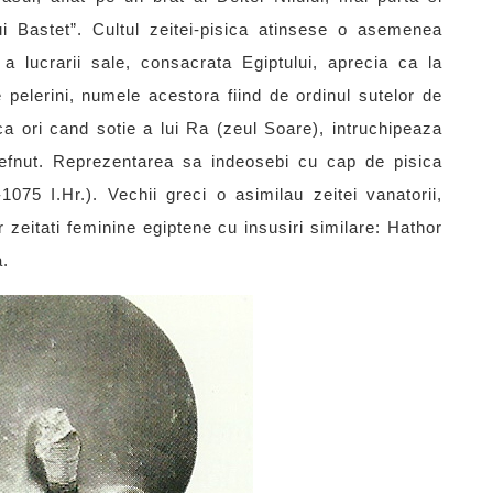
 Bastet”. Cultul zeitei-pisica atinsese o asemenea
a lucrarii sale, consacrata Egiptului, aprecia ca la
pelerini, numele acestora fiind de ordinul sutelor de
ca ori cand sotie a lui Ra (zeul Soare), intruchipeaza
 Tefnut. Reprezentarea sa indeosebi cu cap de pisica
75 I.Hr.). Vechii greci o asimilau zeitei vanatorii,
r zeitati feminine egiptene cu insusiri similare: Hathor
a.