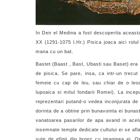
In Deir el Medina a fost descoperita aceasta
XX (1291-1075 I.Hr.) Pisica joaca aici rolul
mana cu un bat.
Bastet (Baast , Bast, Ubasti sau Baset) era 
de pisica. Se pare, insa, ca intr-un trecut
femeie cu cap de leu, sau chiar de o leo
lupoaica si mitul fondarii Romei). La inceput
reprezentari putand-o vedea inconjurata de p
dorinta de a obtine prin bunavointa ei bunasta
vanatoarea pasarilor de apa avand in acela
insemnate temple dedicate cultului ei se afla
sute de efigii din bronz cu imaginea ei. Ora