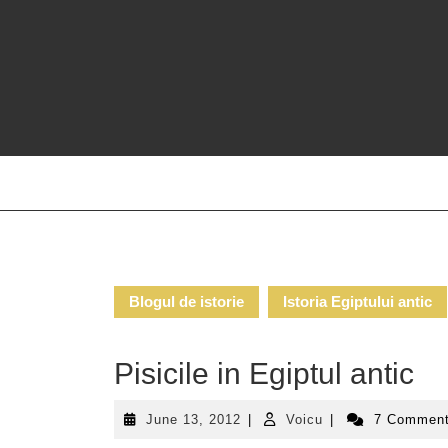
Skip
to
content
Blogul de istorie
Istoria Egiptului antic
Pisicile in Egiptul antic
June
Voicu
June 13, 2012
|
Voicu
|
7 Commen
13,