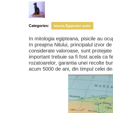
2012
Categories:
Istoria Egiptului antic
In mitologia egipteana, pisicile au oc
In preajma Nilului, principalul izvor de 
considerate valoroase, sunt protejate 
important trebuie sa fi fost acela ca f
rozatoarelor, garantia unei recolte bun
acum 5000 de ani, din timpul celei de-