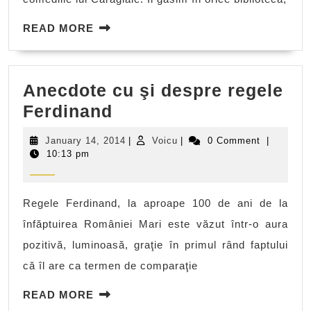
READ
READ MORE
MORE
Anecdote cu şi despre regele
Anecdote
Ferdinand
cu
January
Voicu
January 14, 2014
|
Voicu
|
0 Comment
|
şi
14,
10:13 pm
2014
despre
regele
Regele Ferdinand, la aproape 100 de ani de la
Ferdinand
înfăptuirea României Mari este văzut într-o aura
pozitivă, luminoasă, graţie în primul rând faptului
că îl are ca termen de comparaţie
READ
READ MORE
MORE