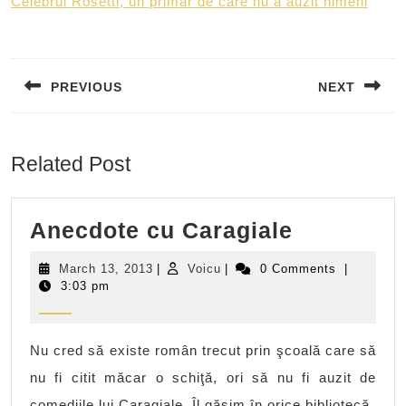
Celebrul Rosetti, un primar de care nu a auzit nimeni
Post
navigation
PREVIOUS
NEXT
Previous
Next
post:
post:
Related Post
Anecdote
Anecdote cu Caragiale
cu
March
Voicu
March 13, 2013
|
Voicu
|
0 Comments
|
Caragiale
13,
3:03 pm
2013
Nu cred să existe român trecut prin şcoală care să
nu fi citit măcar o schiţă, ori să nu fi auzit de
comediile lui Caragiale. Îl găsim în orice bibliotecă,