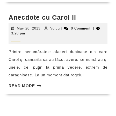
Anecdote
Anecdote cu Carol II
cu
May
Voicu
May 20, 2013
|
Voicu
|
0 Comment
|
Carol
20,
3:28 pm
2013
II
Printre nenumăratele afaceri dubioase din care
Carol şi camarila sa au făcut avere, se numărau şi
unele, cel puţin la prima vedere, extrem de
caraghioase. La un moment dat regelui
READ
READ MORE
MORE