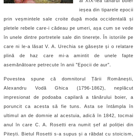
al XIX-lea tânărul boier
ieșea din tiparele epocii
prin veșmintele sale croite după moda occidentală și
pletele rebele care-i cădeau pe umeri, așa cum se vede
în unele dintre portretele sale din tinerețe. În istoriile pe
care ni le-a lăsat V. A. Urechia se găsește și o relatare
plină de haz care mi-a amintit de unele fapte
asemănătoare petrecute în anii ”Epocii de aur”.
Povestea spune că domnitorul Țării Românești,
Alexandru Vodă Ghica (1796-1862), neplăcut
impresionat de podoaba capilară a tânărului boier, a
poruncit ca acesta să fie tuns. Asta se întâmpla în
ultimul an de domnie al acestuia, adică în 1842, tocmai
anul în care C. A. Rosetti era numit șef al poliției din
Pitești. Bietul Rosetti s-a supus și a răbdat cu stoicism,