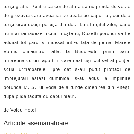
tunși gratis. Pentru ca cei de afară să nu prindă de veste
de grozăvia care avea să se abată pe capul lor, cei deja
tunși erau scoși pe ușă din dos. La sfârșitul zilei, când
nu mai rămăsese niciun mușteriu, Rosetti porunci să fie
adunat tot părul și îndesat într-o față de pernă. Marele
Vornic dinlăuntru, aflat la București, primi părul
împreună cu un raport în care năstrușnicul șef al poliției
scria următoarele: “pre cât s-au putut proftaxi de
împrejurări astăzi duminică, s-au adus la împlinire
porunca M. S. lui Vodă de a tunde omenirea din Pitești
după pilda făcută cu capul meu”.
de Voicu Hetel
Articole asemanatoare: