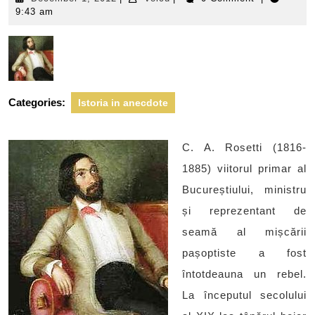
1,
9:43 am
2012
Categories:
Istoria in anecdote
C. A. Rosetti (1816-
1885) viitorul primar al
Bucureștiului, ministru
și reprezentant de
seamă al mișcării
pașoptiste a fost
întotdeauna un rebel.
La începutul secolului