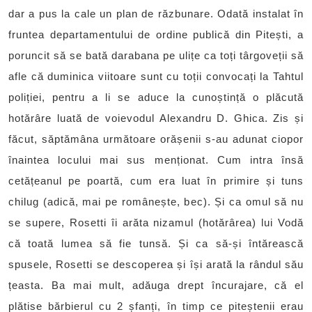
dar a pus la cale un plan de răzbunare. Odată instalat în
fruntea departamentului de ordine publică din Pitești, a
poruncit să se bată darabana pe ulițe ca toți târgoveții să
afle că duminica viitoare sunt cu toții convocați la Tahtul
poliției, pentru a li se aduce la cunoștință o plăcută
hotărâre luată de voievodul Alexandru D. Ghica. Zis și
făcut, săptămâna următoare orășenii s-au adunat ciopor
înaintea locului mai sus menționat. Cum intra însă
cetățeanul pe poartă, cum era luat în primire și tuns
chilug (adică, mai pe românește, bec). Și ca omul să nu
se supere, Rosetti îi arăta nizamul (hotărârea) lui Vodă
că toată lumea să fie tunsă. Și ca să-și întărească
spusele, Rosetti se descoperea și își arată la rândul său
țeasta. Ba mai mult, adăuga drept încurajare, că el
plătise bărbierul cu 2 șfanți, în timp ce piteștenii erau