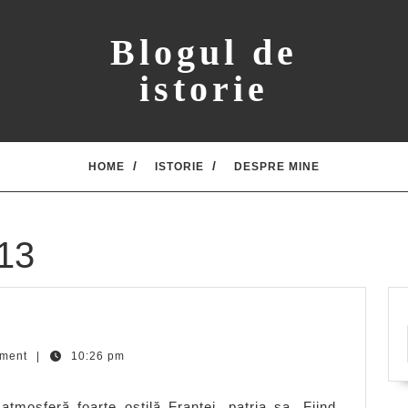
Blogul de
istorie
HOME
ISTORIE
DESPRE MINE
13
ecdote
ment
|
10:26 pm
ltaire
tmosferă foarte ostilă Franţei, patria sa. Fiind