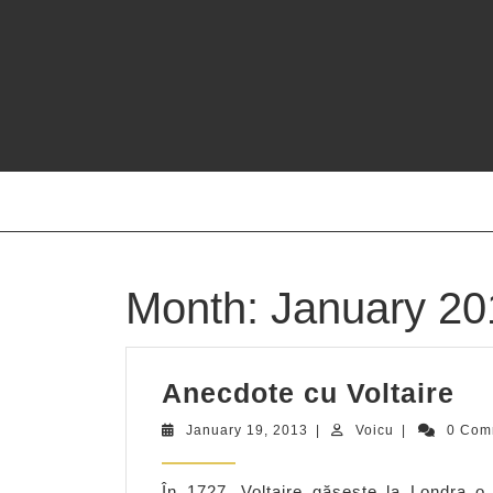
Skip
to
content
Month:
January 20
An
Anecdote cu Voltaire
cu
January
Voicu
January 19, 2013
|
Voicu
|
0 Com
Vo
19,
2013
În 1727, Voltaire găseşte la Londra o a