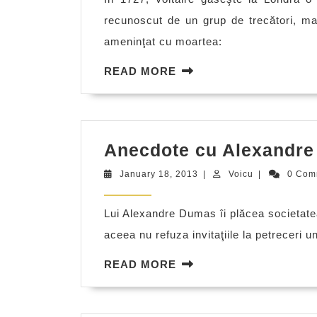
recunoscut de un grup de trecători, mar
ameninţat cu moartea:
READ
READ MORE
MORE
Anecdote cu Alexandr
January
Voicu
January 18, 2013
|
Voicu
|
0 Com
18,
2013
Lui Alexandre Dumas îi plăcea societatea
aceea nu refuza invitaţiile la petreceri u
READ
READ MORE
MORE