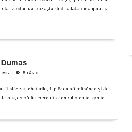
ele scriitor se trezeşte dintr-odată înconjurat şi
Anecdote
e Dumas
cu
ment
|
8:22 pm
Alexandre
Dumas
, îi plăceau chefurile, îi plăcea să mănânce şi de
nde reuşea să fie mereu în centrul atenţiei graţie