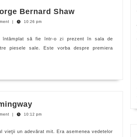
Toate
eorge Bernard Shaw
anecdotele
ment
|
10:26 pm
cu
George
 întâmplat să fie într-o zi prezent în sala de
Bernard
re piesele sale. Este vorba despre premiera
Shaw
Anecdote
emingway
cu
ment
|
10:12 pm
Ernest
Hemingway
l vieţii un adevărat mit. Era asemenea vedetelor