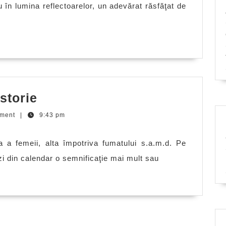
 în lumina reflectoarelor, un adevărat răsfăţat de
Păcăleli
istorie
de
ment
|
9:43 pm
1
aprilie
a a femeii, alta împotriva fumatului s.a.m.d. Pe
în
 zi din calendar o semnificaţie mai mult sau
istorie