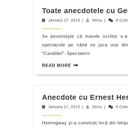
Toate anecdotele cu G
January
Voicu
January 17, 2013
|
Voicu
|
0 Com
17,
2013
Se povesteşte că marele scriitor s-a
spectacole pe când se juca una dint
“Candidei”. Spectatorii
READ
READ MORE
MORE
Anecdote cu Ernest H
January
Voicu
January 17, 2013
|
Voicu
|
0 Com
17,
2013
Hemingway şi-a construit încă din timpu