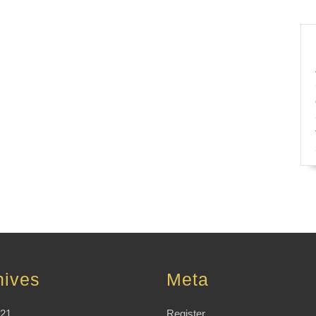
hives
Meta
021
Register