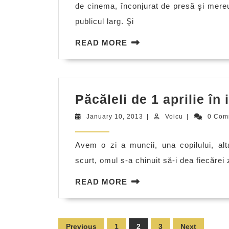
de cinema, înconjurat de presă şi mereu
publicul larg. Şi
READ
READ MORE
MORE
Păcăleli de 1 aprilie în 
January
Voicu
January 10, 2013
|
Voicu
|
0 Com
10,
2013
Avem o zi a muncii, una copilului, alt
scurt, omul s-a chinuit să-i dea fiecărei
READ
READ MORE
MORE
Posts
Previous
1
2
3
Next