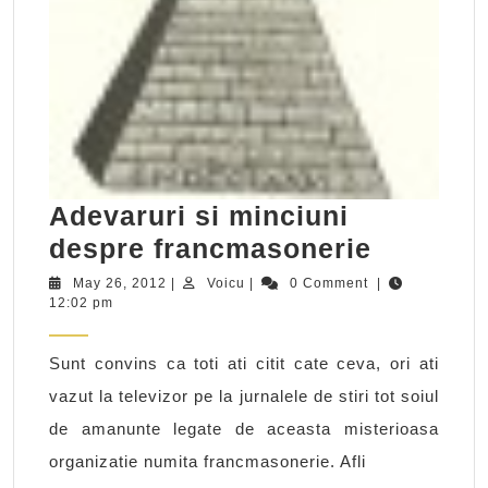
Adevaruri si minciuni
Adevaru
despre francmasonerie
si
May
Voicu
May 26, 2012
|
Voicu
|
0 Comment
|
26,
12:02 pm
minciun
2012
despre
Sunt convins ca toti ati citit cate ceva, ori ati
francma
vazut la televizor pe la jurnalele de stiri tot soiul
de amanunte legate de aceasta misterioasa
organizatie numita francmasonerie. Afli