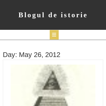
Skip
to
content
Blogul de istorie
Open
Button
Day:
May 26, 2012