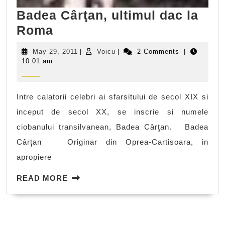
Badea Cârţan, ultimul dac la
Badea
Roma
Cârţan,
May
Voicu
May 29, 2011
|
Voicu
|
2 Comments
|
ultimul
29,
10:01 am
2011
dac
la
Intre calatorii celebri ai sfarsitului de secol XIX si
Roma
inceput de secol XX, se inscrie si numele
ciobanului transilvanean, Badea Cârţan. Badea
Cârţan Originar din Oprea-Cartisoara, in
apropiere
READ
READ MORE
MORE