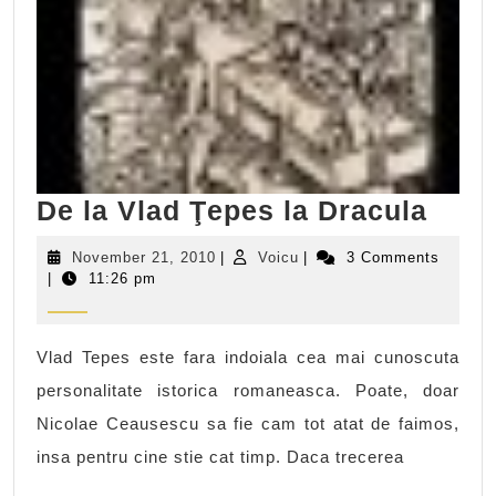
De
De la Vlad Ţepes la Dracula
la
November
Voicu
November 21, 2010
|
Voicu
|
3 Comments
Vlad
21,
|
11:26 pm
2010
Ţepe
la
Vlad Tepes este fara indoiala cea mai cunoscuta
Drac
personalitate istorica romaneasca. Poate, doar
Nicolae Ceausescu sa fie cam tot atat de faimos,
insa pentru cine stie cat timp. Daca trecerea