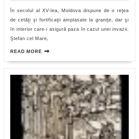
Mare
În secolul al XV-lea, Moldova dispune de o reţea
de cetăţi şi fortificaţii amplasate la graniţe, dar şi
în interior care-i asigură paza în cazul unei invazii.
Ştefan cel Mare,
READ
READ MORE
MORE