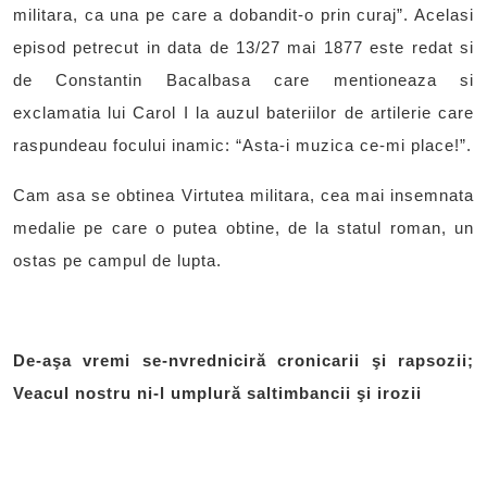
militara, ca una pe care a dobandit-o prin curaj”. Acelasi
episod petrecut in data de 13/27 mai 1877 este redat si
de Constantin Bacalbasa care mentioneaza si
exclamatia lui Carol I la auzul bateriilor de artilerie care
raspundeau focului inamic: “Asta-i muzica ce-mi place!”.
Cam asa se obtinea Virtutea militara, cea mai insemnata
medalie pe care o putea obtine, de la statul roman, un
ostas pe campul de lupta.
De-aşa vremi se-nvredniciră cronicarii şi rapsozii;
Veacul nostru ni-l umplură saltimbancii şi irozii