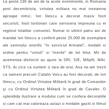
La peste 130 de ani de la acele evenimente, in Romania
post decembrista, virtutea militara nu mai inseamna
aproape nimic. Ion Iliescu a decorat masiv fosti
securisti, fosti tortionari care servisera impreuna cu el
regimul totalitar comunist. Numai in ultimii patru ani de
mandat Ion Iliescu a conferit peste 25.000 de exemplare
ale semnului onorific “In serviciul Armatei”, medalii si
ordine pentru “virtuti” si “merite” de tot felul. Mii de
asemenea distinctii au ajuns la SRI, SIE, MApN, MAI,
STS. Ai zice ca suntem o tara de eroi. Asa ne-am trezit
ca oameni precum Catalin Voicu au fost decorati, de Ion
Iliescu, cu Ordinul Virtutea Militară în grad de Comandor
şi cu Ordinul Virtutea Militară în grad de Cavaler. O
splendida ilustrare a modului cum se confera decoratiile
si cam cat mai valoreaza astazi o medalie gasiti in filmul