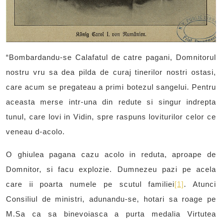
“Bombardandu-se Calafatul de catre pagani, Domnitorul
nostru vru sa dea pilda de curaj tinerilor nostri ostasi,
care acum se pregateau a primi botezul sangelui. Pentru
aceasta merse intr-una din redute si singur indrepta
tunul, care lovi in Vidin, spre raspuns loviturilor celor ce
veneau d-acolo.
O ghiulea pagana cazu acolo in reduta, aproape de
Domnitor, si facu explozie. Dumnezeu pazi pe acela
care ii poarta numele pe scutul familiei
[1]
. Atunci
Consiliul de ministri, adunandu-se, hotari sa roage pe
M.Sa ca sa binevoiasca a purta medalia Virtutea