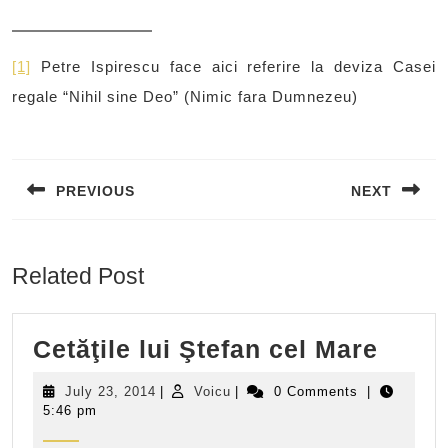
[1]
Petre Ispirescu face aici referire la deviza Casei
regale “Nihil sine Deo” (Nimic fara Dumnezeu)
Post
navigation
PREVIOUS
NEXT
Previous
Next
post:
post:
Related Post
Cetăţ
Cetăţile lui Ştefan cel Mare
lui
July
Voicu
July 23, 2014
|
Voicu
|
0 Comments
|
Ştefa
23,
5:46 pm
2014
cel