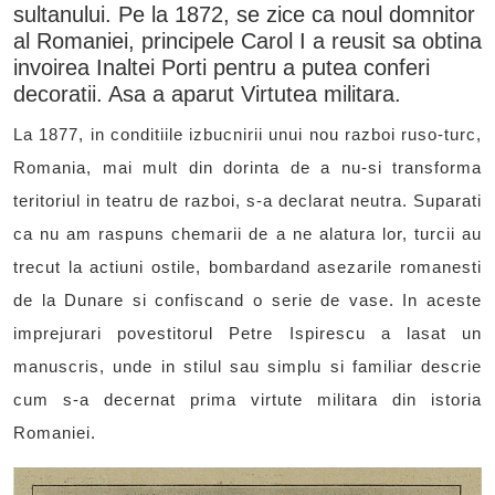
sultanului. Pe la 1872, se zice ca noul domnitor
al Romaniei, principele Carol I a reusit sa obtina
invoirea Inaltei Porti pentru a putea conferi
decoratii. Asa a aparut Virtutea militara.
La 1877, in conditiile izbucnirii unui nou razboi ruso-turc,
Romania, mai mult din dorinta de a nu-si transforma
teritoriul in teatru de razboi, s-a declarat neutra. Suparati
ca nu am raspuns chemarii de a ne alatura lor, turcii au
trecut la actiuni ostile, bombardand asezarile romanesti
de la Dunare si confiscand o serie de vase. In aceste
imprejurari povestitorul Petre Ispirescu a lasat un
manuscris, unde in stilul sau simplu si familiar descrie
cum s-a decernat prima virtute militara din istoria
Romaniei.