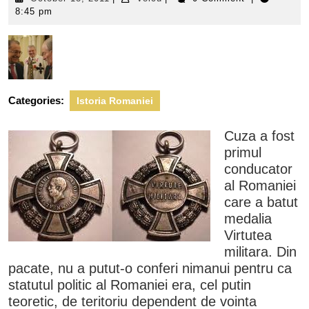
18,
8:45 pm
2011
Categories:
Istoria Romaniei
Cuza a fost
primul
conducator
al Romaniei
care a batut
medalia
Virtutea
militara. Din
pacate, nu a putut-o conferi nimanui pentru ca
statutul politic al Romaniei era, cel putin
teoretic, de teritoriu dependent de vointa