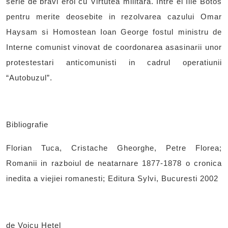
serie de bravi eroi cu Virtutea militara. Intre ei Ilie Botos
pentru merite deosebite in rezolvarea cazului Omar
Haysam si Homostean Ioan George fostul ministru de
Interne comunist vinovat de coordonarea asasinarii unor
protestestari anticomunisti in cadrul operatiunii
“Autobuzul”.
Bibliografie
Florian Tuca, Cristache Gheorghe, Petre Florea;
Romanii in razboiul de neatarnare 1877-1878 o cronica
inedita a viejiei romanesti; Editura Sylvi, Bucuresti 2002
de Voicu Hetel