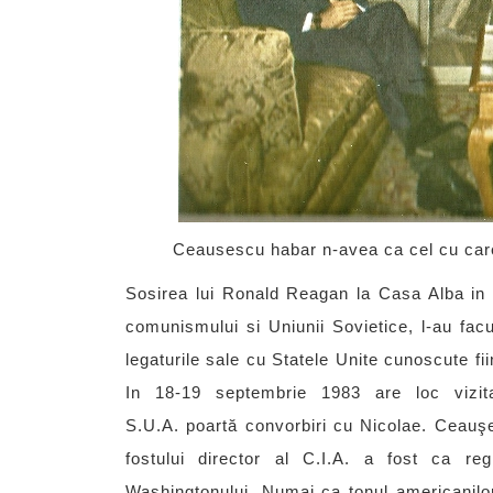
Ceausescu habar n-avea ca cel cu care
Sosirea lui Ronald Reagan la Casa Alba in 1
comunismului si Uniunii Sovietice, l-au fac
legaturile sale cu Statele Unite cunoscute fii
In 18-19 septembrie 1983 are loc vizit
S.U.A. poartă convorbiri cu Nicolae. Ceauşesc
fostului director al C.I.A. a fost ca r
Washingtonului. Numai ca tonul americanilo