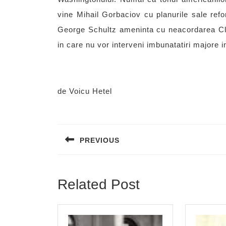
vine Mihail Gorbaciov cu planurile sale ref
George Schultz ameninta cu neacordarea Cla
in care nu vor interveni imbunatatiri majore i
de Voicu Hetel
Post
navigation
PREVIOUS
Previous
post:
Related Post