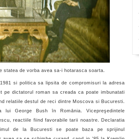
 statea de vorba avea sa-i hotarasca soarta.
981 si politica sa lipsita de compromisuri la adresa
ut pe dictatorul roman sa creada ca poate imbunatati
nd relatiile destul de reci dintre Moscova si Bucuresti.
a lui George Bush în România. Vicepreşedintele
u, reactiile fiind favorabile tarii noastre. Declaratia
egimul de la Bucuresti se poate baza pe sprijinul
r avea sa se schimbe curand, cand in ’85 la Kremlin