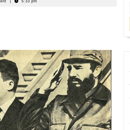
ent
|
5:33 pm