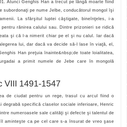
1201. Atunci Genghis Han a trecut pe lângă moarte fiind
ntre subordonaţi pe nume Jelbe, conducătorul mongol îşi
nii. La sfârşitul luptei câştigate, bineînţeles, i-a
 pentru rănirea calului sau. Dintre prizonieri se ridică
ata şi că l-a nimerit chiar pe el şi nu calul. Iar dacă
egerea lui, dar dacă va decide să-l lase în viaţă, el,
 Genghis Han preţuia înainte&nbsp;de toate loialitatea,
. Zurgadai a primit numele de Jebe care în mongolă
c VIII 1491-1547
ea de ciudat pentru un rege, trasul cu arcul fiind o
 degrabă specifică claselor sociale inferioare, Henric
rintre numeroasele sale calităţi şi defecte şi talentul de
a îl aminteşte ca pe cel care s-a însurat de vreo şase