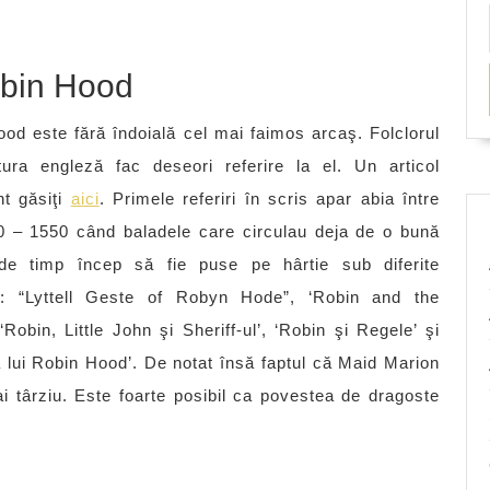
bin Hood
od este fără îndoială cel mai faimos arcaş. Folclorul
atura engleză fac deseori referire la el. Un articol
nt găsiţi
aici
. Primele referiri în scris apar abia între
0 – 1550 când baladele care circulau deja de o bună
de timp încep să fie puse pe hârtie sub diferite
i: “Lyttell Geste of Robyn Hode”, ‘Robin and the
 ‘Robin, Little John şi Sheriff-ul’, ‘Robin şi Regele’ şi
 lui Robin Hood’. De notat însă faptul că Maid Marion
ai târziu. Este foarte posibil ca povestea de dragoste