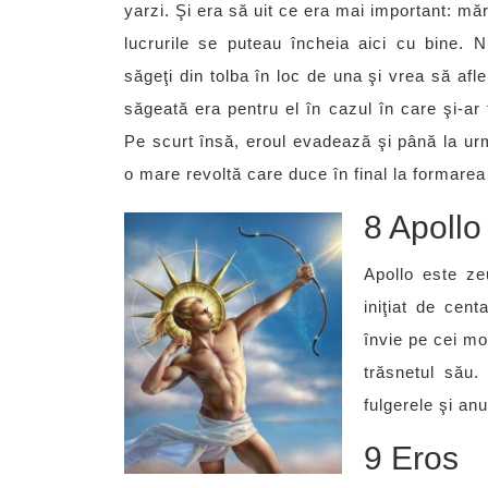
yarzi. Şi era să uit ce era mai important: măr
lucrurile se puteau încheia aici cu bine
săgeţi din tolba în loc de una şi vrea să afl
săgeată era pentru el în cazul în care şi-ar f
Pe scurt însă, eroul evadează şi până la ur
o mare revoltă care duce în final la formarea
8 Apollo
Apollo este ze
iniţiat de cent
învie pe cei mo
trăsnetul său.
fulgerele şi anu
9 Eros