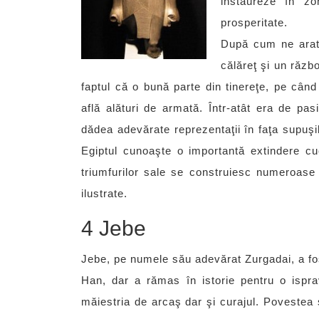
instaureze în z
prosperitate.
După cum ne arată
călăreţ şi un răzb
faptul că o bună parte din tinereţe, pe cân
află alături de armată. Într-atât era de pa
dădea adevărate reprezentaţii în faţa supuşi
Egiptul cunoaşte o importantă extindere cuc
triumfurilor sale se construiesc numeroase 
ilustrate.
4 Jebe
Jebe, pe numele său adevărat Zurgadai, a fos
Han, dar a rămas în istorie pentru o ispr
măiestria de arcaş dar şi curajul. Povestea 