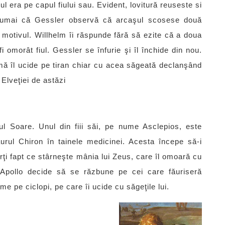
ul era pe capul fiului sau. Evident, lovitură reuseste si
. Numai că Gessler observă că arcaşul scosese două
e motivul. Willhelm îi răspunde fără să ezite că a doua
i omorât fiul. Gessler se înfurie şi îl închide din nou.
mă îl ucide pe tiran chiar cu acea săgeată declanşând
 Elveţiei de astăzi
ul Soare. Unul din fiii săi, pe nume Asclepios, este
aurul Chiron în tainele medicinei. Acesta începe să-i
rţi fapt ce stârneşte mânia lui Zeus, care îl omoară cu
 Apollo decide să se răzbune pe cei care făuriseră
me pe ciclopi, pe care îi ucide cu săgeţile lui.