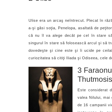
Ulise era un arcaş neîntrecut. Plecat în ră
a-şi găsi soţia, Penelopa, asaltată de peţito
că nu îl va alege decât pe cel în stare să
singurul în stare să folosească arcul şi să t
dovedeşte şi cine este şi îi ucide pe ceilal
curiozitatea să citiţi Iliada şi Odiseea, cele
3 Faraonul
Thutmosis 
Este considerat d
valea Nilului, ma
de 16 campanii vic