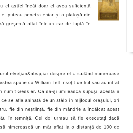
ru el astfel încât doar el avea suficientă
e el puteau penetra chiar şi o platoşă din
ă greşeală aflat într-un car de luptă în
clorul elveţian&nbsp;iar despre el circulând numeroase
stea spune că William Tell însoţit de fiul său au intrat
ain numit Gessler. Ca să-şi umilească supuşii acesta îi
 ce se afla aninată de un stâlp în mijlocul oraşului, ori
u, fie din neştiinţă, fie din mândrie a încălcat acest
său în temniţă. Cei doi urmau să fie executaţi dacă
t să nimerească un măr aflat la o distanţă de 100 de