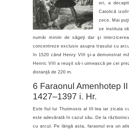
ori, a decapi
Catolică izol
zece. Mai puţ
se instituia o
număr minim de săgeţi dar şi interzicerea
concentreze exclusiv asupra trasului cu arc
în 1520 când Henry VIII şi-a demonstrat măie
Henric VIII a reuşit să-i uimească pe cei prez
distanţă de 220 m.
6 Faraonul Amenhotep II
1427–1397 i. Hr.
Este fiul lui Thutmosis al III-lea iar zicala
este adevărată în cazul său. De la războinic
cu arcul. Pe lângă asta, faraonul era un atle