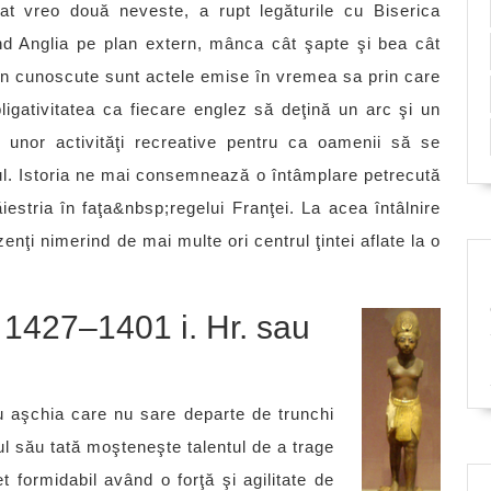
tat vreo două neveste, a rupt legăturile cu Biserica
înd Anglia pe plan extern, mânca cât şapte şi bea cât
in cunoscute sunt actele emise în vremea sa prin care
bligativitatea ca fiecare englez să deţină un arc şi un
 unor activităţi recreative pentru ca oamenii să se
ul. Istoria ne mai consemnează o întâmplare petrecută
stria în faţa&nbsp;regelui Franţei. La acea întâlnire
enţi nimerind de mai multe ori centrul ţintei aflate la o
 1427–1401 i. Hr. sau
 cu aşchia care nu sare departe de trunchi
ul său tată moşteneşte talentul de a trage
t formidabil având o forţă şi agilitate de