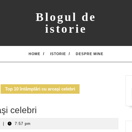
Blogul de
istorie
HOME
ISTORIE
DESPRE MINE
Top 10 întâmplări cu arcaşi celebri
şi celebri
t
|
7:57 pm