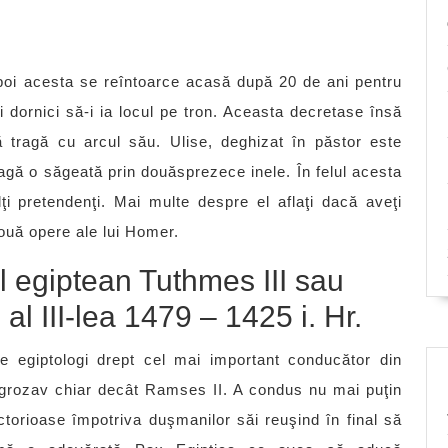
zboi acesta se reîntoarce acasă după 20 de ani pentru
ri dornici să-i ia locul pe tron. Aceasta decretase însă
 tragă cu arcul său. Ulise, deghizat în păstor este
ragă o săgeată prin douăsprezece inele. În felul acesta
ţi pretendenţi. Mai multe despre el aflaţi dacă aveţi
 două opere ale lui Homer.
 egiptean Tuthmes III sau
al III-lea 1479 – 1425 i. Hr.
e egiptologi drept cel mai important conducător din
i grozav chiar decât Ramses II. A condus nu mai puţin
torioase împotriva duşmanilor săi reuşind în final să