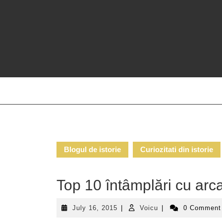
Skip
to
content
Blogul de istorie
Curiozitati din istorie
Top 10 întâmplări cu arca
July
Voicu
July 16, 2015
|
Voicu
|
0 Commen
16,