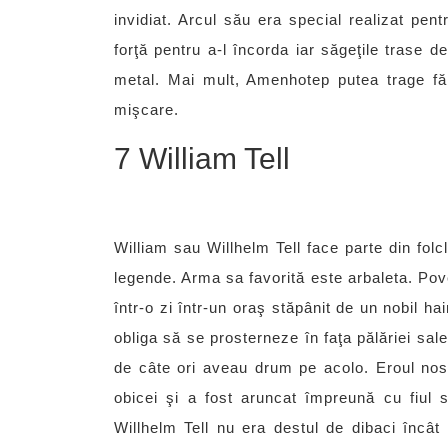
invidiat. Arcul său era special realizat pent
forţă pentru a-l încorda iar săgeţile trase d
metal. Mai mult, Amenhotep putea trage făr
mişcare.
7 William Tell
William sau Willhelm Tell face parte din fol
legende. Arma sa favorită este arbaleta. Pove
într-o zi într-un oraş stăpânit de un nobil h
obliga să se prosterneze în faţa pălăriei sale
de câte ori aveau drum pe acolo. Eroul nostr
obicei şi a fost aruncat împreună cu fiul 
Willhelm Tell nu era destul de dibaci încâ