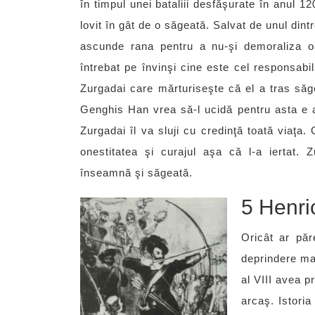
în timpul unei bataliii desfăşurate în anul 
lovit în gât de o săgeată. Salvat de unul di
ascunde rana pentru a nu-şi demoraliza oame
întrebat pe învinşi cine este cel responsabil
Zurgadai care mărturiseşte că el a tras săge
Genghis Han vrea să-l ucidă pentru asta e al
Zurgadai îl va sluji cu credinţă toată viaţa.
onestitatea şi curajul aşa că l-a iertat
înseamnă şi săgeată.
5 Henri
Oricât ar păr
deprindere mai
al VIII avea p
arcaş. Istori