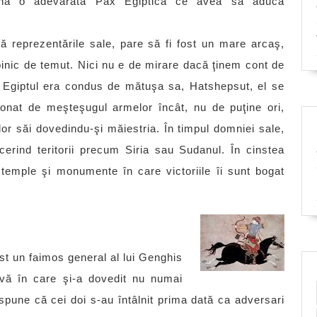
onă o adevărată Pax Egiptica ce avea să aducă
 reprezentările sale, pare să fi fost un mare arcaş,
oinic de temut. Nici nu e de mirare dacă ţinem cont de
d Egiptul era condus de mătuşa sa, Hatshepsut, el se
sionat de meşteşugul armelor încât, nu de puţine ori,
lor săi dovedindu-şi măiestria. În timpul domniei sale,
erind teritorii precum Siria sau Sudanul. În cinstea
temple şi monumente în care victoriile îi sunt bogat
t un faimos general al lui Genghis
avă în care şi-a dovedit nu numai
spune că cei doi s-au întâlnit prima dată ca adversari