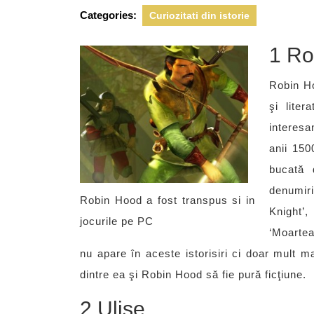
2015
Categories:
Curiozitati din istorie
1 Ro
Robin Ho
şi liter
interesa
anii 150
bucată 
denumir
Robin Hood a fost transpus si in
Knight’,
jocurile pe PC
‘Moartea
nu apare în aceste istorisiri ci doar mult m
dintre ea şi Robin Hood să fie pură ficţiune.
2 Ulise