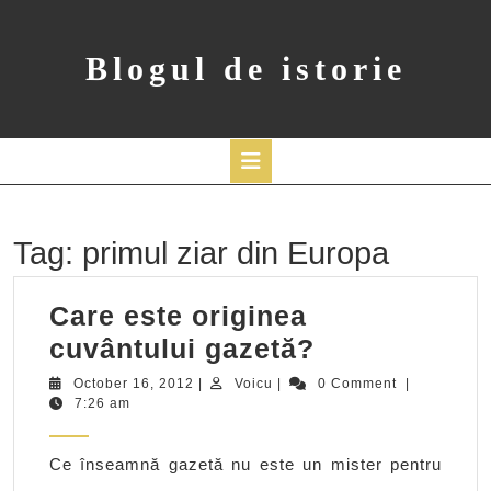
Skip
to
content
Blogul de istorie
Open
Button
Tag:
primul ziar din Europa
Care este originea
Care
cuvântului gazetă?
este
October
Voicu
October 16, 2012
|
Voicu
|
0 Comment
|
16,
7:26 am
originea
2012
cuvântului
Ce înseamnă gazetă nu este un mister pentru
gazetă?