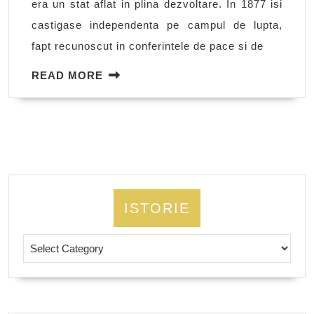
era un stat aflat in plina dezvoltare. In 1877 isi
razboi
castigase independenta pe campul de lupta,
mondial
fapt recunoscut in conferintele de pace si de
READ
READ MORE
MORE
ISTORIE
Istorie