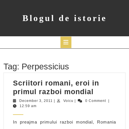
Skip
to
content
Blogul de istorie
Open
Button
Tag:
Perpessicius
Scriitori romani, eroi in
Scriitori
primul razboi mondial
romani,
December
Voicu
December 3, 2011
|
Voicu
|
0 Comment
|
3,
12:59 am
eroi
2011
in
In preajma primului razboi mondial, Romania
primul