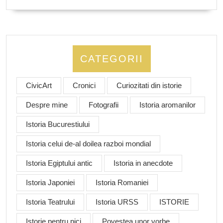
CATEGORII
CivicArt
Cronici
Curiozitati din istorie
Despre mine
Fotografii
Istoria aromanilor
Istoria Bucurestiului
Istoria celui de-al doilea razboi mondial
Istoria Egiptului antic
Istoria in anecdote
Istoria Japoniei
Istoria Romaniei
Istoria Teatrului
Istoria URSS
ISTORIE
Istorie pentru pici
Povestea unor vorbe