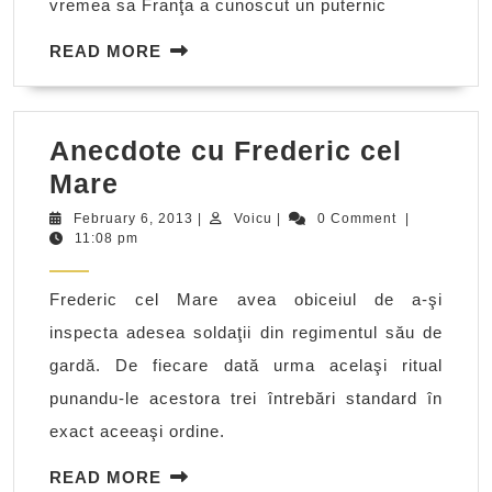
vremea sa Franţa a cunoscut un puternic
READ
READ MORE
MORE
Anecdote cu Frederic cel
Anecdote
Mare
cu
February
Voicu
February 6, 2013
|
Voicu
|
0 Comment
|
6,
11:08 pm
Frederic
2013
cel
Frederic cel Mare avea obiceiul de a-şi
Mare
inspecta adesea soldaţii din regimentul său de
gardă. De fiecare dată urma acelaşi ritual
punandu-le acestora trei întrebări standard în
exact aceeaşi ordine.
READ
READ MORE