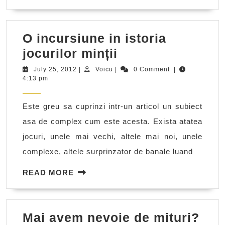
MORE
O incursiune in istoria
O
jocurilor minții
incursiune
July
Voicu
July 25, 2012
|
Voicu
|
0 Comment
|
25,
4:13 pm
in
2012
istoria
Este greu sa cuprinzi intr-un articol un subiect
jocurilor
asa de complex cum este acesta. Exista atatea
minții
jocuri, unele mai vechi, altele mai noi, unele
complexe, altele surprinzator de banale luand
READ
READ MORE
MORE
Mai
Mai avem nevoie de mituri?