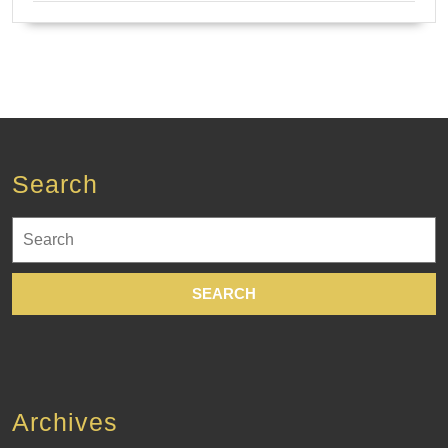
Search
Search
for:
Archives