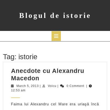
Skip
to
content
Blogul de istorie
Open
Button
Tag:
istorie
Anecdote cu Alexandru
Anecdote
Macedon
cu
March
Voicu
March 5, 2013
|
Voicu
|
0 Comment
|
5,
12:53 am
Alexandru
2013
Macedon
Faima lui Alexandru cel Mare era uriaşă încă