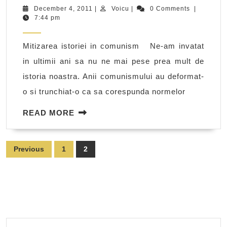
ave
December
Voicu
December 4, 2011
|
Voicu
|
0 Comments
|
4,
7:44 pm
nev
2011
de
Mitizarea istoriei in comunism Ne-am invatat
mitu
in ultimii ani sa nu ne mai pese prea mult de
istoria noastra. Anii comunismului au deformat-
o si trunchiat-o ca sa corespunda normelor
READ
READ MORE
MORE
Posts
Previous
1
2
pagination