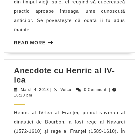
din timpul vieţii sale, el reuşind să cucerească
practic aproape întreaga lume cunoscută
anticilor. Se povesteşte că odată îi fu adus
înainte
READ
READ MORE
MORE
Anecdote cu Henric al IV-
Anecdote
lea
cu
March
Voicu
March 4, 2013
|
Voicu
|
0 Comment
|
4,
10:20 pm
Henric
2013
al
Henric al IV-lea al Franței, primul suveran al
IV-
dinastiei de Bourbon, a fost rege al Navarei
lea
(1572-1610) și rege al Franței (1589-1610). În