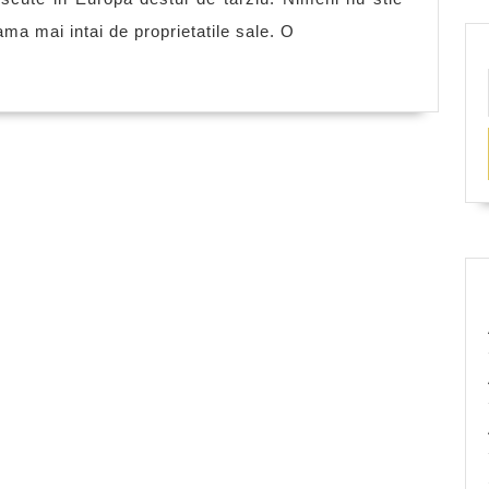
de
ma mai intai de proprietatile sale. O
cafea
turceasca