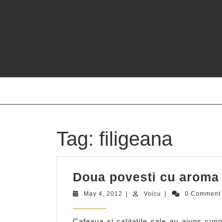
Skip
to
content
Tag:
filigeana
Doua povesti cu aroma 
May
Voicu
May 4, 2012
|
Voicu
|
0 Commen
4,
2012
Cafeaua si calitatile sale au ajuns cun