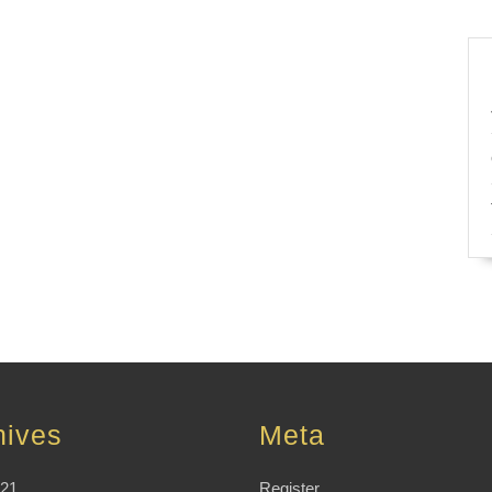
hives
Meta
021
Register