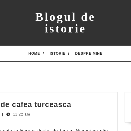
Blogul de
istorie
HOME
ISTORIE
DESPRE MINE
Doua
de cafea turceasca
povesti
t
|
11:22 am
cu
aroma
oscute in Europa destul de tarziu. Nimeni nu stie