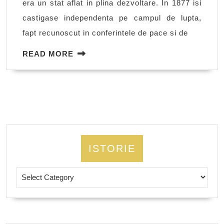
era un stat aflat in plina dezvoltare. In 1877 isi
razboi
castigase independenta pe campul de lupta,
mondial
fapt recunoscut in conferintele de pace si de
READ
READ MORE
MORE
ISTORIE
Istorie