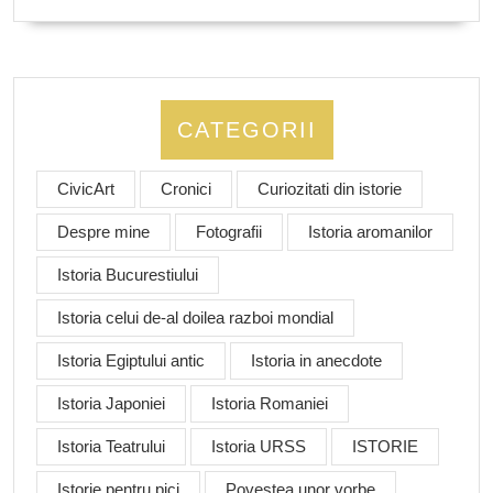
CATEGORII
CivicArt
Cronici
Curiozitati din istorie
Despre mine
Fotografii
Istoria aromanilor
Istoria Bucurestiului
Istoria celui de-al doilea razboi mondial
Istoria Egiptului antic
Istoria in anecdote
Istoria Japoniei
Istoria Romaniei
Istoria Teatrului
Istoria URSS
ISTORIE
Istorie pentru pici
Povestea unor vorbe