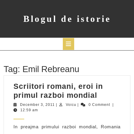
Skip
to
content
Blogul de istorie
Open
Button
Tag:
Emil Rebreanu
Scriitori romani, eroi in
Scriitori
primul razboi mondial
romani,
December
Voicu
December 3, 2011
|
Voicu
|
0 Comment
|
3,
12:59 am
eroi
2011
in
In preajma primului razboi mondial, Romania
primul