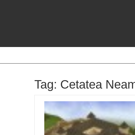
Skip
to
content
Tag:
Cetatea Neam