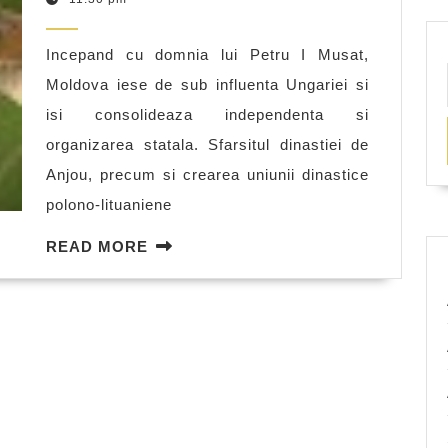
in
2011
timpul
Incepand cu domnia lui Petru I Musat,
lui
Moldova iese de sub influenta Ungariei si
Petru
isi consolideaza independenta si
I
organizarea statala. Sfarsitul dinastiei de
Musat
Anjou, precum si crearea uniunii dinastice
polono-lituaniene
READ
READ MORE
MORE