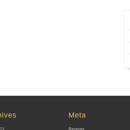
hives
Meta
021
Register