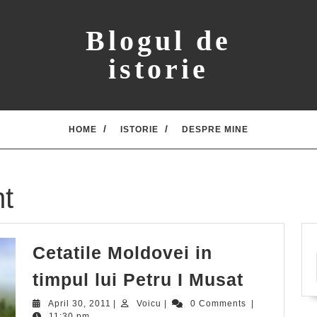
Blogul de
istorie
HOME
ISTORIE
DESPRE MINE
t
Cetatile Moldovei in
Cetatile
timpul lui Petru I Musat
Moldove
April
Voicu
April 30, 2011
|
Voicu
|
0 Comments
|
30,
11:30 pm