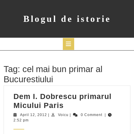
Skip
to
content
Blogul de istorie
Open
Button
Tag:
cel mai bun primar al
Bucurestiului
Dem I. Dobrescu primarul
Dem
Micului Paris
I.
April
Voicu
April 12, 2012
|
Voicu
|
0 Comment
|
12,
2:52 pm
Dobrescu
2012
primarul