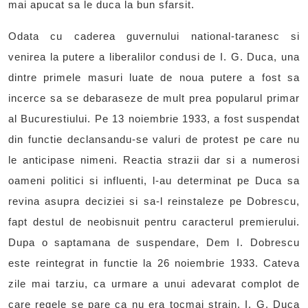
mai apucat sa le duca la bun sfarsit.
Odata cu caderea guvernului national-taranesc si
venirea la putere a liberalilor condusi de I. G. Duca, una
dintre primele masuri luate de noua putere a fost sa
incerce sa se debaraseze de mult prea popularul primar
al Bucurestiului. Pe 13 noiembrie 1933, a fost suspendat
din functie declansandu-se valuri de protest pe care nu
le anticipase nimeni. Reactia strazii dar si a numerosi
oameni politici si influenti, l-au determinat pe Duca sa
revina asupra deciziei si sa-l reinstaleze pe Dobrescu,
fapt destul de neobisnuit pentru caracterul premierului.
Dupa o saptamana de suspendare, Dem I. Dobrescu
este reintegrat in functie la 26 noiembrie 1933. Cateva
zile mai tarziu, ca urmare a unui adevarat complot de
care regele se pare ca nu era tocmai strain, I. G. Duca