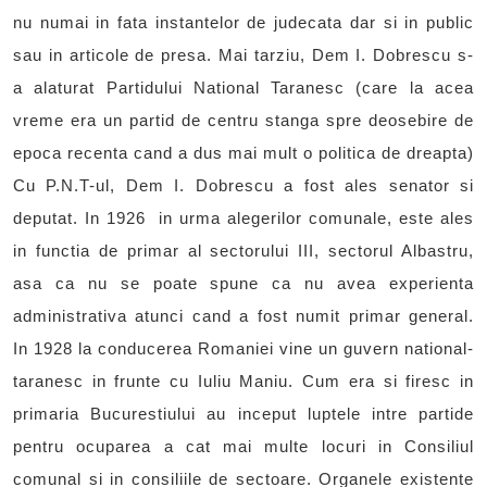
nu numai in fata instantelor de judecata dar si in public
sau in articole de presa. Mai tarziu, Dem I. Dobrescu s-
a alaturat Partidului National Taranesc (care la acea
vreme era un partid de centru stanga spre deosebire de
epoca recenta cand a dus mai mult o politica de dreapta)
Cu P.N.T-ul, Dem I. Dobrescu a fost ales senator si
deputat. In 1926 in urma alegerilor comunale, este ales
in functia de primar al sectorului III, sectorul Albastru,
asa ca nu se poate spune ca nu avea experienta
administrativa atunci cand a fost numit primar general.
In 1928 la conducerea Romaniei vine un guvern national-
taranesc in frunte cu Iuliu Maniu. Cum era si firesc in
primaria Bucurestiului au inceput luptele intre partide
pentru ocuparea a cat mai multe locuri in Consiliul
comunal si in consiliile de sectoare. Organele existente