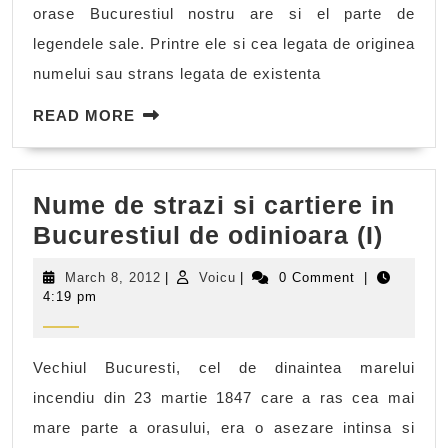
râului
orase Bucurestiul nostru are si el parte de
ce
legendele sale. Printre ele si cea legata de originea
strabate
numelui sau strans legata de existenta
Capitala
READ
READ MORE
MORE
Nume de strazi si cartiere in
Num
Bucurestiul de odinioara (I)
de
March
Voicu
March 8, 2012
|
Voicu
|
0 Comment
|
straz
8,
4:19 pm
2012
si
carti
Vechiul Bucuresti, cel de dinaintea marelui
in
incendiu din 23 martie 1847 care a ras cea mai
Bucu
mare parte a orasului, era o asezare intinsa si
de