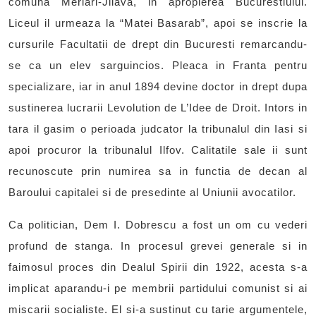
comuna Merlari-Jilava, in apropierea Bucurestiului.
Liceul il urmeaza la “Matei Basarab”, apoi se inscrie la
cursurile Facultatii de drept din Bucuresti remarcandu-
se ca un elev sarguincios. Pleaca in Franta pentru
specializare, iar in anul 1894 devine doctor in drept dupa
sustinerea lucrarii Levolution de L’Idee de Droit. Intors in
tara il gasim o perioada judcator la tribunalul din Iasi si
apoi procuror la tribunalul Ilfov. Calitatile sale ii sunt
recunoscute prin numirea sa in functia de decan al
Baroului capitalei si de presedinte al Uniunii avocatilor.
Ca politician, Dem I. Dobrescu a fost un om cu vederi
profund de stanga. In procesul grevei generale si in
faimosul proces din Dealul Spirii din 1922, acesta s-a
implicat aparandu-i pe membrii partidului comunist si ai
miscarii socialiste. El si-a sustinut cu tarie argumentele,