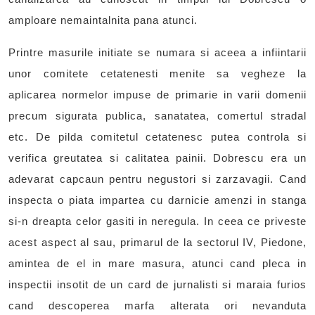
amploare nemaintalnita pana atunci.
Printre masurile initiate se numara si aceea a infiintarii
unor comitete cetatenesti menite sa vegheze la
aplicarea normelor impuse de primarie in varii domenii
precum sigurata publica, sanatatea, comertul stradal
etc. De pilda comitetul cetatenesc putea controla si
verifica greutatea si calitatea painii. Dobrescu era un
adevarat capcaun pentru negustori si zarzavagii. Cand
inspecta o piata impartea cu darnicie amenzi in stanga
si-n dreapta celor gasiti in neregula. In ceea ce priveste
acest aspect al sau, primarul de la sectorul IV, Piedone,
amintea de el in mare masura, atunci cand pleca in
inspectii insotit de un card de jurnalisti si maraia furios
cand descoperea marfa alterata ori nevanduta