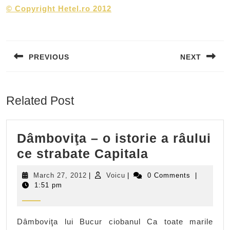
©
Copyright Hetel.ro 2012
Post
navigation
PREVIOUS
NEXT
Previous
Next
post:
post:
Related Post
Dâmboviţa – o istorie a râului
Dâmboviţa
ce strabate Capitala
–
March
Voicu
March 27, 2012
|
Voicu
|
0 Comments
|
o
27,
1:51 pm
2012
istorie
a
Dâmboviţa lui Bucur ciobanul Ca toate marile