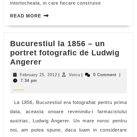
intortocheata, in care fiecare construise
odin
READ
(I)
READ MORE
MORE
Bucurestiul la 1856 – un
portret fotografic de Ludwig
Bucurestiul
Angerer
la
February
Voicu
February 25, 2012
|
Voicu
|
0 Comment
|
1856
25,
7:34 pm
2012
–
un
La 1856, Bucurestiul era fotografiat pentru prima
portret
data, aceasta onoare revenindu-i farmacistului
fotografic
austriac, Ludwig Angerer. Un mare noroc pentru
de
noi, am putea spune, daca luam in considerare
Ludwig