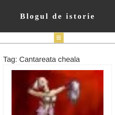
Skip
to
content
Blogul de istorie
Open
Button
Tag:
Cantareata cheala