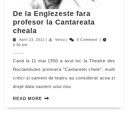
De la Englezeste fara
profesor la Cantareata
De
cheala
la
April
Voicu
April 23, 2011
|
Voicu
|
0 Comment
|
23,
4:30 pm
Englezeste
2011
fara
Cand la 11 mai 1950 a avut loc la Theatre des
profesor
Noctambules premiera “Cantaretei chele”, multi
la
critici si oameni de teatru au considerat acea zi
Cantareata
drept data nasterii unui nou
cheala
READ
READ MORE
MORE