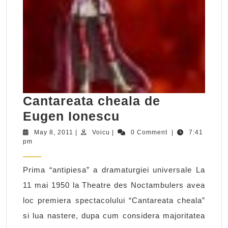
Cantareata cheala de
Cantareata
Eugen Ionescu
cheala
May
Voicu
May 8, 2011
|
Voicu
|
0 Comment
|
7:41
8,
pm
de
2011
Eugen
Prima “antipiesa” a dramaturgiei universale La
Ionescu
11 mai 1950 la Theatre des Noctambulers avea
loc premiera spectacolului “Cantareata cheala”
si lua nastere, dupa cum considera majoritatea