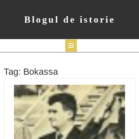
Skip
to
content
Blogul de istorie
Open
Button
Tag:
Bokassa