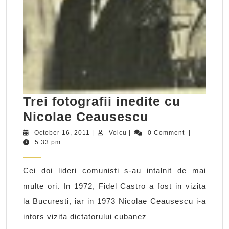
Trei fotografii inedite cu
Trei
Nicolae Ceausescu
fotografii
October
Voicu
October 16, 2011
|
Voicu
|
0 Comment
|
16,
5:33 pm
inedite
2011
cu
Cei doi lideri comunisti s-au intalnit de mai
Nicolae
multe ori. In 1972, Fidel Castro a fost in vizita
Ceausescu
la Bucuresti, iar in 1973 Nicolae Ceausescu i-a
intors vizita dictatorului cubanez