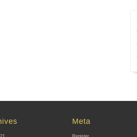
hives
Meta
021
Register