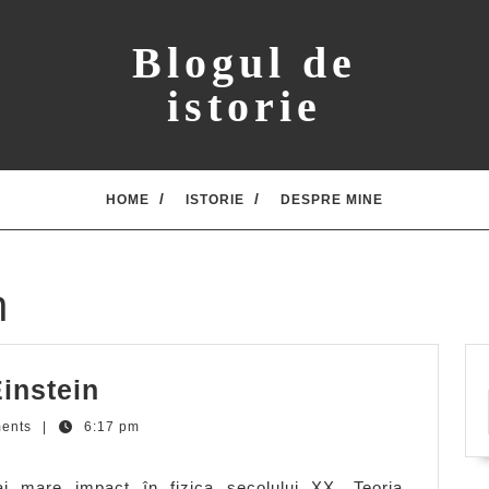
Blogul de
istorie
HOME
ISTORIE
DESPRE MINE
n
10
instein
anecdote
ents
|
6:17 pm
cu
Albert
i mare impact în fizica secolului XX. Teoria