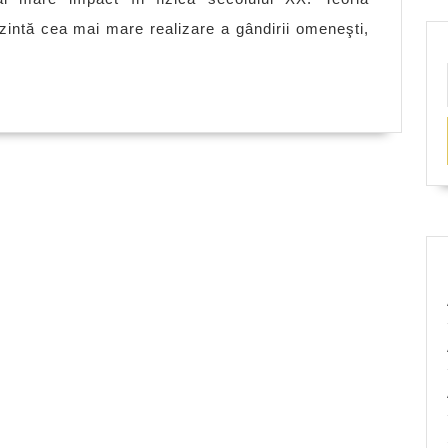
Einstein
prezintă cea mai mare realizare a gândirii omeneşti,