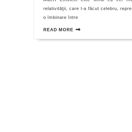
relativităţii, care l-a făcut celebru, re
o îmbinare între
READ
READ MORE
MORE