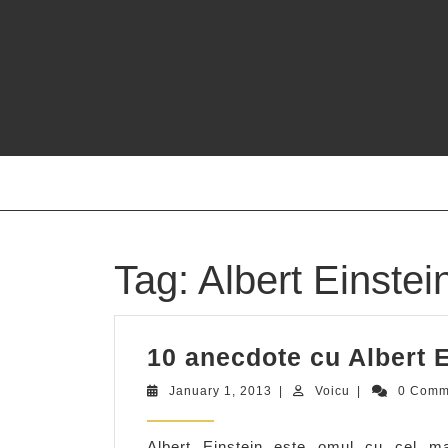
Skip
to
content
Tag:
Albert Einstei
10 anecdote cu Albert E
January
Voicu
January 1, 2013
|
Voicu
|
0 Comm
1,
2013
Albert Einstein este omul cu cel ma