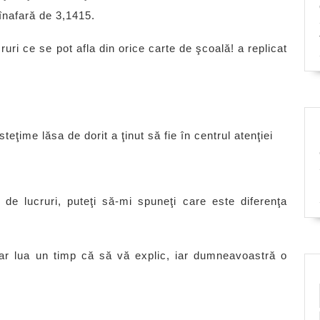
 înafară de 3,1415.
ri ce se pot afla din orice carte de şcoală! a replicat
teţime lăsa de dorit a ţinut să fie în centrul atenţiei
e lucruri, puteţi să-mi spuneţi care este diferenţa
ar lua un timp că să vă explic, iar dumneavoastră o