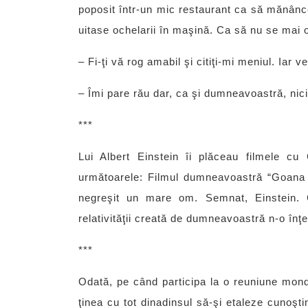
poposit într-un mic restaurant ca să mănânce
uitase ochelarii în maşină. Ca să nu se mai o
– Fi-ţi vă rog amabil şi citiţi-mi meniul. Iar v
– Îmi pare rău dar, ca şi dumneavoastră, nic
***
Lui Albert Einstein îi plăceau filmele cu 
următoarele: Filmul dumneavoastră “Goana d
negreşit un mare om. Semnat, Einstein. 
relativităţii creată de dumneavoastră n-o înţ
***
Odată, pe când participa la o reuniune monde
ţinea cu tot dinadinsul să-şi etaleze cunoştin