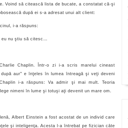
. Voind să citească lista de bucate, a constatat că-şi
bosească după ei s-a adresat unui alt client:
ecinul, i-a răspuns:
i eu nu ştiu să citesc…
Charlie Chaplin. Într-o zi i-a scris marelui cineast
upă aur” e înţeles în lumea întreagă şi veţi deveni
Chaplin i-a răspuns: Va admir şi mai mult. Teoria
elege nimeni în lume şi totuşi aţi devenit un mare om.
nă, Albert Einstein a fost acostat de un individ care
ţele şi inteligenţa. Acesta l-a întrebat pe fizician câte