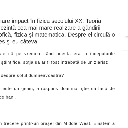
are impact în fizica secolului XX. Teoria
eprezintă cea mai mare realizare a gândirii
ofică, fizica şi matematica. Despre el circulă o
es şi eu câteva.
şte că pe vremea când acesta era la începuturile
 ştiinţifice, soţia să ar fi fost întrebată de un ziarist:
i despre soţul dumneavoastră?
 este un geniu, a răspuns doamna, ştie să facă de
de bani.
n trecere printr-un orăşel din Middle West, Einstein a