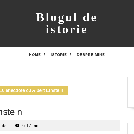
Blogul de
istorie
HOME
ISTORIE
DESPRE MINE
10 anecdote cu Albert Einstein
nstein
ents
|
6:17 pm