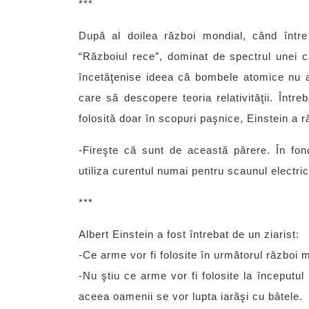
***
După al doilea război mondial, când între
“Războiul rece”, dominat de spectrul unei ca
încetăţenise ideea că bombele atomice nu ar 
care să descopere teoria relativităţii. Într
folosită doar în scopuri paşnice, Einstein a 
-Fireşte că sunt de această părere. În fond
utiliza curentul numai pentru scaunul electr
***
Albert Einstein a fost întrebat de un ziarist:
-Ce arme vor fi folosite în următorul război 
-Nu ştiu ce arme vor fi folosite la începutu
aceea oamenii se vor lupta iarăşi cu bâtele.