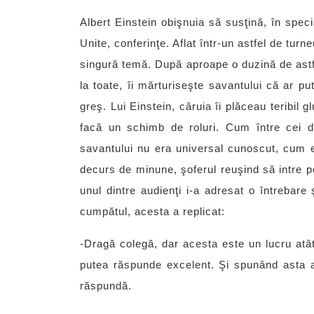
Albert Einstein obişnuia să susţină, în specia
Unite, conferinţe. Aflat într-un astfel de tur
singură temă. După aproape o duzină de astfel
la toate, îi mărturiseşte savantului că ar p
greş. Lui Einstein, căruia îi plăceau teribil 
facă un schimb de roluri. Cum între cei do
savantului nu era universal cunoscut, cum es
decurs de minune, şoferul reuşind să intre per
unul dintre audienţi i-a adresat o întrebare ş
cumpătul, acesta a replicat:
-Dragă colegă, dar acesta este un lucru atât
putea răspunde excelent. Şi spunând asta a 
răspundă.