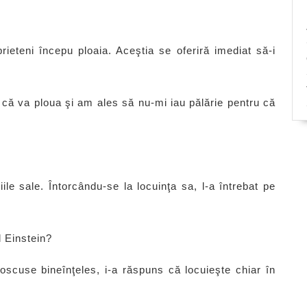
prieteni începu ploaia. Aceştia se oferiră imediat să-i
că va ploua şi am ales să nu-mi iau pălărie pentru că
ile sale. Întorcându-se la locuinţa sa, l-a întrebat pe
l Einstein?
oscuse bineînţeles, i-a răspuns că locuieşte chiar în