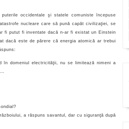
 puterile occidentale şi statele comuniste începuse
tastrofe nucleare care să pună capăt civilizaţiei, se
fi putut fi inventate dacă n-ar fi existat un Einstein
ebat dacă este de părere că energia atomică ar trebui
răspuns:
 în domeniul electricităţii, nu se limitează nimeni a
ic…
mondial?
l războiului, a răspuns savantul, dar cu siguranţă după