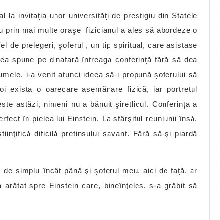
l la invitaţia unor universităţi de prestigiu din Statele
neu prin mai multe oraşe, fizicianul a ales să abordeze o
 de prelegeri, şoferul , un tip spiritual, care asistase
utea spune pe dinafară întreaga conferinţă fără să dea
glumele, i-a venit atunci ideea să-i propună şoferului să
i exista o oarecare asemănare fizică, iar portretul
te astăzi, nimeni nu a bănuit şiretlicul. Conferinţa a
fect în pielea lui Einstein. La sfârşitul reuniunii însă,
tiinţifică dificilă pretinsului savant. Fără să-şi piardă
 de simplu încât până şi şoferul meu, aici de faţă, ar
arătat spre Einstein care, bineînţeles, s-a grăbit să