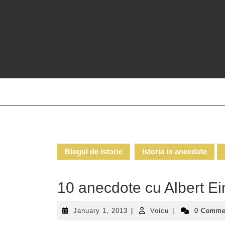
Skip
to
content
Blogul de istorie
Istoria in anecdote
10 anecdote cu Albert Ei
January
Voicu
January 1, 2013
|
Voicu
|
0 Comm
1,