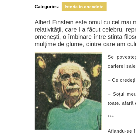
2013
Categories:
Istoria in anecdote
Albert Einstein este omul cu cel mai m
relativităţii, care l-a făcut celebru, r
omeneşti, o îmbinare între stinta filos
mulţime de glume, dintre care am cul
Se poveste
carierei sale
– Ce credeţ
– Soţul meu
toate, afară 
***
Aflandu-se î