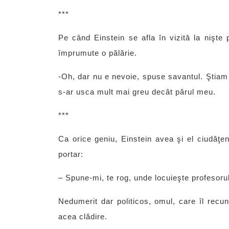
***
Pe când Einstein se afla în vizită la nişte 
împrumute o pălărie.
-Oh, dar nu e nevoie, spuse savantul. Ştiam 
s-ar usca mult mai greu decât părul meu.
***
Ca orice geniu, Einstein avea şi el ciudăţeni
portar:
– Spune-mi, te rog, unde locuieşte profesoru
Nedumerit dar politicos, omul, care îl recun
acea clădire.