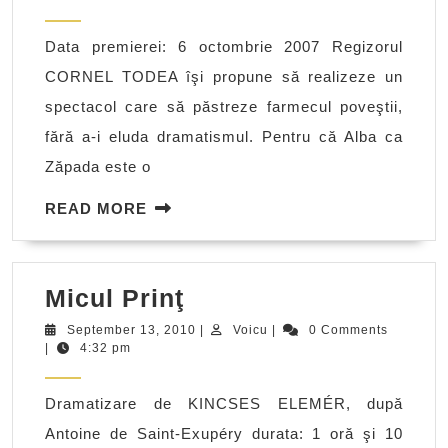
Zăpada
2010
şi
Data premierei: 6 octombrie 2007 Regizorul
cei
CORNEL TODEA îşi propune să realizeze un
şapte
spectacol care să păstreze farmecul poveştii,
pitici
fără a-i eluda dramatismul. Pentru că Alba ca
Zăpada este o
READ
READ MORE
MORE
Micul
Micul Prinţ
Prinţ
September
Voicu
September 13, 2010
|
Voicu
|
0 Comments
13,
|
4:32 pm
2010
Dramatizare de KINCSES ELEMÉR, după
Antoine de Saint-Exupéry durata: 1 oră şi 10