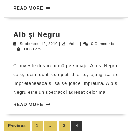
READ
READ MORE
MORE
Alb
Alb și Negru
și
September
Voicu
September 13, 2010
|
Voicu
|
0 Comments
13,
|
10:33 am
Negru
2010
O poveste despre două personaje, Alb și Negru,
care, desi sunt complet diferite, ajung să se
împrietenească și să se joace împreună. Alb și
Negru este un spectacol adresat celor mai
READ
READ MORE
MORE
Posts
Previous
1
…
3
4