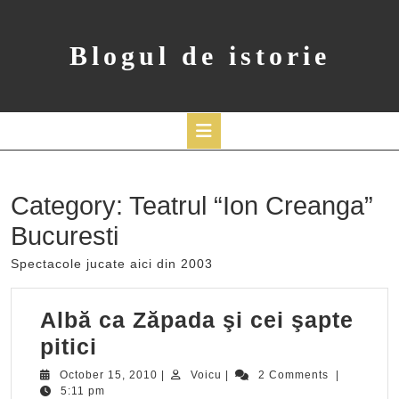
Skip
to
content
Blogul de istorie
Open
Button
Category:
Teatrul “Ion Creanga”
Bucuresti
Spectacole jucate aici din 2003
Albă ca Zăpada şi cei şapte
Albă
pitici
ca
October
Voicu
October 15, 2010
|
Voicu
|
2 Comments
|
15,
5:11 pm