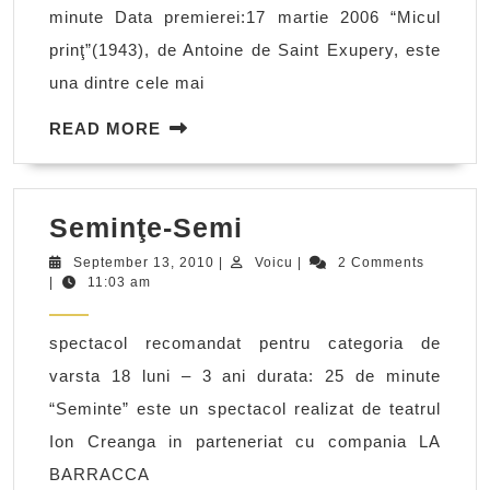
minute Data premierei:17 martie 2006 “Micul
prinţ”(1943), de Antoine de Saint Exupery, este
una dintre cele mai
READ
READ MORE
MORE
Seminţe-
Seminţe-Semi
Semi
September
Voicu
September 13, 2010
|
Voicu
|
2 Comments
13,
|
11:03 am
2010
spectacol recomandat pentru categoria de
varsta 18 luni – 3 ani durata: 25 de minute
“Seminte” este un spectacol realizat de teatrul
Ion Creanga in parteneriat cu compania LA
BARRACCA