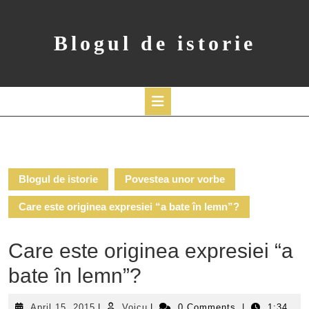
Skip
to
content
Blogul de istorie
Open
Button
Blogul de istorie
Povestea unor vorbe
Care este originea expresiei “a bate în lemn”?
Care este originea expresiei “a
bate în lemn”?
April
Voicu
April 15, 2015
|
Voicu
|
0 Comments
|
1:34