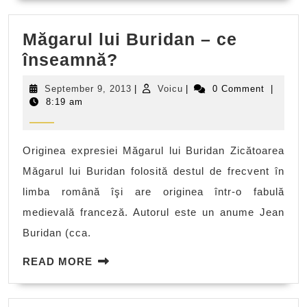
Măgarul lui Buridan – ce
Măgarul
înseamnă?
lui
September
Voicu
September 9, 2013
|
Voicu
|
0 Comment
|
Buridan
9,
8:19 am
2013
–
ce
Originea expresiei Măgarul lui Buridan Zicătoarea
înseamnă?
Măgarul lui Buridan folosită destul de frecvent în
limba română îşi are originea într-o fabulă
medievală franceză. Autorul este un anume Jean
Buridan (cca.
READ
READ MORE
MORE