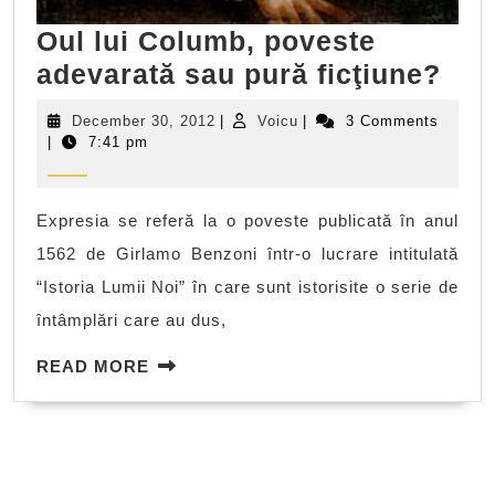
Oul lui Columb, poveste
Oul
adevarată sau pură ficţiune?
lui
December
Voicu
December 30, 2012
|
Voicu
|
3 Comments
Col
30,
|
7:41 pm
2012
pov
ade
Expresia se referă la o poveste publicată în anul
sau
1562 de Girlamo Benzoni într-o lucrare intitulată
pur
“Istoria Lumii Noi” în care sunt istorisite o serie de
ficţ
întâmplări care au dus,
READ
READ MORE
MORE