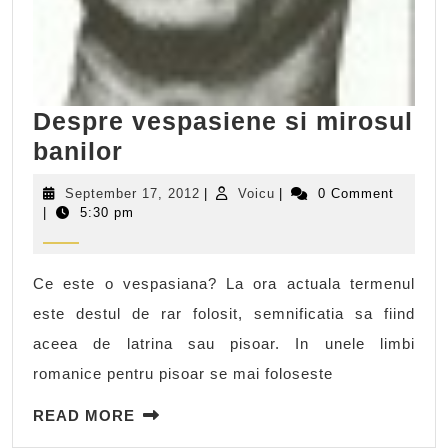
Despre vespasiene si mirosul
Despre
banilor
vespasiene
September
Voicu
September 17, 2012
|
Voicu
|
0 Comment
si
17,
|
5:30 pm
2012
mirosul
banilor
Ce este o vespasiana? La ora actuala termenul
este destul de rar folosit, semnificatia sa fiind
aceea de latrina sau pisoar. In unele limbi
romanice pentru pisoar se mai foloseste
READ
READ MORE
MORE