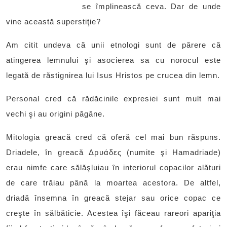
se împlinească ceva. Dar de unde
vine această superstiţie?
Am citit undeva că unii etnologi sunt de părere că
atingerea lemnului şi asocierea sa cu norocul este
legată de răstignirea lui Isus Hristos pe crucea din lemn.
Personal cred că rădăcinile expresiei sunt mult mai
vechi şi au origini păgâne.
Mitologia greacă cred că oferă cel mai bun răspuns.
Driadele, în greacă Δρυάδες (numite şi Hamadriade)
erau nimfe care sălăşluiau în interiorul copacilor alături
de care trăiau până la moartea acestora. De altfel,
driadă însemna în greacă stejar sau orice copac ce
creşte în sălbăticie. Acestea îşi făceau rareori apariţia