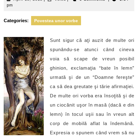
15,
pm
2015
Categories:
Povestea unor vorbe
Sunt sigur că aţi auzit de multe ori
spunându-se atunci când cineva
voia să scape de vreun posibil
ghinion, exclamaţia “bate în lemn”
urmată şi de un “Doamne fereşte”
ca să dea greutate şi tărie afirmaţiei.
De multe ori vorba era însoţită şi de
un ciocănit uşor în masă (dacă e din
lemn) în tocul uşii sau în vreun alt
corp de mobilă aflat la îndemână.
Expresia o spunem când vrem să nu