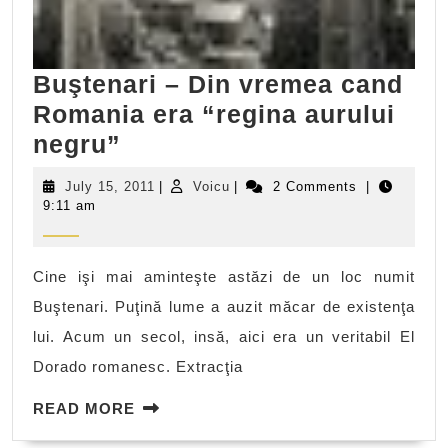
Buştenari – Din vremea cand
Romania era “regina aurului
Buştenari
negru”
–
July
Voicu
July 15, 2011
|
Voicu
|
2 Comments
|
Din
15,
9:11 am
2011
vremea
cand
Cine işi mai aminteşte astăzi de un loc numit
Romania
Buştenari. Puţină lume a auzit măcar de existenţa
era
lui. Acum un secol, insă, aici era un veritabil El
“regina
Dorado romanesc. Extracţia
aurului
negru”
READ
READ MORE
MORE