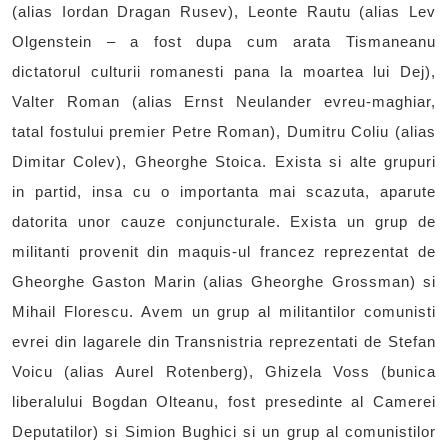
(alias Iordan Dragan Rusev), Leonte Rautu (alias Lev
Olgenstein – a fost dupa cum arata Tismaneanu
dictatorul culturii romanesti pana la moartea lui Dej),
Valter Roman (alias Ernst Neulander evreu-maghiar,
tatal fostului premier Petre Roman), Dumitru Coliu (alias
Dimitar Colev), Gheorghe Stoica. Exista si alte grupuri
in partid, insa cu o importanta mai scazuta, aparute
datorita unor cauze conjuncturale. Exista un grup de
militanti provenit din maquis-ul francez reprezentat de
Gheorghe Gaston Marin (alias Gheorghe Grossman) si
Mihail Florescu. Avem un grup al militantilor comunisti
evrei din lagarele din Transnistria reprezentati de Stefan
Voicu (alias Aurel Rotenberg), Ghizela Voss (bunica
liberalului Bogdan Olteanu, fost presedinte al Camerei
Deputatilor) si Simion Bughici si un grup al comunistilor