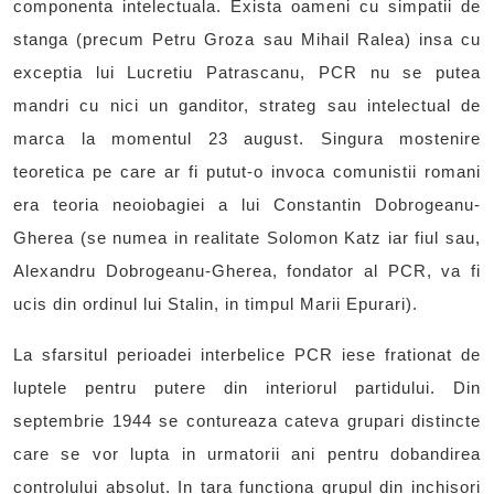
componenta intelectuala. Exista oameni cu simpatii de
stanga (precum Petru Groza sau Mihail Ralea) insa cu
exceptia lui Lucretiu Patrascanu, PCR nu se putea
mandri cu nici un ganditor, strateg sau intelectual de
marca la momentul 23 august. Singura mostenire
teoretica pe care ar fi putut-o invoca comunistii romani
era teoria neoiobagiei a lui Constantin Dobrogeanu-
Gherea (se numea in realitate Solomon Katz iar fiul sau,
Alexandru Dobrogeanu-Gherea, fondator al PCR, va fi
ucis din ordinul lui Stalin, in timpul Marii Epurari).
La sfarsitul perioadei interbelice PCR iese frationat de
luptele pentru putere din interiorul partidului. Din
septembrie 1944 se contureaza cateva grupari distincte
care se vor lupta in urmatorii ani pentru dobandirea
controlului absolut. In tara functiona grupul din inchisori