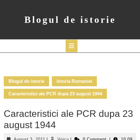
Skip
to
content
Blogul de istorie
Open
Button
Blogul de istorie
Istoria Romaniei
Caracteristici ale PCR dupa 23 august 1944
Caracteristici ale PCR dupa 23
august 1944
August
Voicu
August 3, 2011
|
Voicu
|
0 Comment
|
10:09