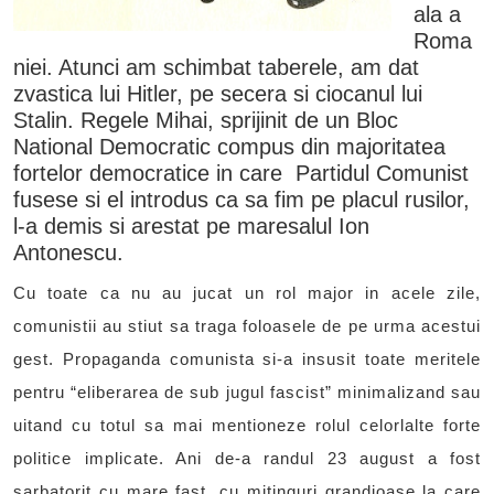
ala a
Roma
niei. Atunci am schimbat taberele, am dat
zvastica lui Hitler, pe secera si ciocanul lui
Stalin. Regele Mihai, sprijinit de un Bloc
National Democratic compus din majoritatea
fortelor democratice in care Partidul Comunist
fusese si el introdus ca sa fim pe placul rusilor,
l-a demis si arestat pe maresalul Ion
Antonescu.
Cu toate ca nu au jucat un rol major in acele zile,
comunistii au stiut sa traga foloasele de pe urma acestui
gest. Propaganda comunista si-a insusit toate meritele
pentru “eliberarea de sub jugul fascist” minimalizand sau
uitand cu totul sa mai mentioneze rolul celorlalte forte
politice implicate. Ani de-a randul 23 august a fost
sarbatorit cu mare fast, cu mitinguri grandioase la care