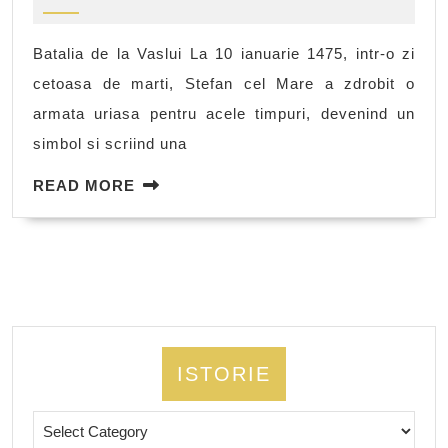
2010
Vaslui
Batalia de la Vaslui La 10 ianuarie 1475, intr-o zi
cetoasa de marti, Stefan cel Mare a zdrobit o
armata uriasa pentru acele timpuri, devenind un
simbol si scriind una
READ
READ MORE
MORE
ISTORIE
Istorie