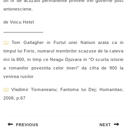
un tir de acuzatii permanente primele trei guverne post
antonesciene.
de Voicu Hetel
[1]
Tom Gallagher in Furtul unei Natiuni arata ca in
timpul lui Foris, numarul membrilor scazuse de la cateva
mii la 800, in timp ce Neagu Djuvara in “O scurta istorie
a romanilor povestita celor tineri” da cifra de 900 la
venirea rusilor
[2]
Vladimir Tismaneanu; Fantoma lui Dej; Humanitas;
2008, p.67
Post
navigation
PREVIOUS
NEXT