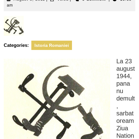
3,
am
2011
Categories:
Istoria Romaniei
La 23
august
1944,
pana
nu
demult
,
sarbat
oream
Ziua
Nation