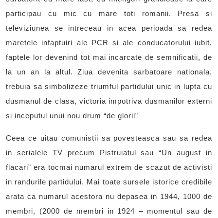
participau cu mic cu mare toti romanii. Presa si
televiziunea se intreceau in acea perioada sa redea
maretele infaptuiri ale PCR si ale conducatorului iubit,
faptele lor devenind tot mai incarcate de semnificatii, de
la un an la altul. Ziua devenita sarbatoare nationala,
trebuia sa simbolizeze triumful partidului unic in lupta cu
dusmanul de clasa, victoria impotriva dusmanilor externi
si inceputul unui nou drum “de glorii”
Ceea ce uitau comunistii sa povesteasca sau sa redea
in serialele TV precum Pistruiatul sau “Un august in
flacari” era tocmai numarul extrem de scazut de activisti
in randurile partidului. Mai toate sursele istorice credibile
arata ca numarul acestora nu depasea in 1944, 1000 de
membri, (2000 de membri in 1924 – momentul sau de