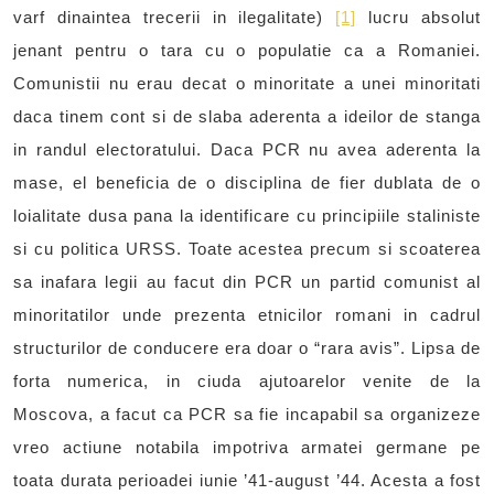
varf dinaintea trecerii in ilegalitate)
[1]
lucru absolut
jenant pentru o tara cu o populatie ca a Romaniei.
Comunistii nu erau decat o minoritate a unei minoritati
daca tinem cont si de slaba aderenta a ideilor de stanga
in randul electoratului. Daca PCR nu avea aderenta la
mase, el beneficia de o disciplina de fier dublata de o
loialitate dusa pana la identificare cu principiile staliniste
si cu politica URSS. Toate acestea precum si scoaterea
sa inafara legii au facut din PCR un partid comunist al
minoritatilor unde prezenta etnicilor romani in cadrul
structurilor de conducere era doar o “rara avis”. Lipsa de
forta numerica, in ciuda ajutoarelor venite de la
Moscova, a facut ca PCR sa fie incapabil sa organizeze
vreo actiune notabila impotriva armatei germane pe
toata durata perioadei iunie ’41-august ’44. Acesta a fost