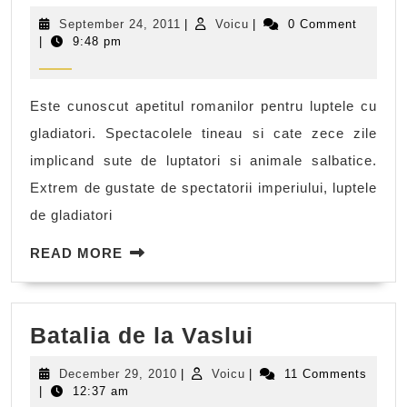
in
September
Voicu
September 24, 2011
|
Voicu
|
0 Comment
Dacia
24,
|
9:48 pm
2011
Este cunoscut apetitul romanilor pentru luptele cu
gladiatori. Spectacolele tineau si cate zece zile
implicand sute de luptatori si animale salbatice.
Extrem de gustate de spectatorii imperiului, luptele
de gladiatori
READ
READ MORE
MORE
Batalia
Batalia de la Vaslui
de
December
Voicu
December 29, 2010
|
Voicu
|
11 Comments
la
29,
|
12:37 am