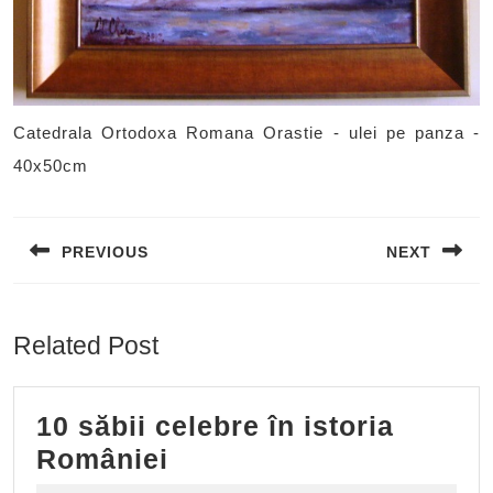
Catedrala Ortodoxa Romana Orastie - ulei pe panza -
40x50cm
Post
navigation
PREVIOUS
NEXT
Previous
Next
post:
post:
Related Post
10 săbii celebre în istoria
10
României
săbii