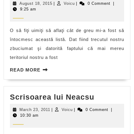
August
Voicu
August 18, 2015
|
Voicu
|
0 Comment
|
celebre
18,
9:25 am
2015
în
istoria
O să fiţi uimiţi să aflaţi cât de greu mi-a fost să
României
întocmesc această listă. Dat fiind trecutul nostru
zbuciumat şi datorită faptului că mai mereu
teritoriul nostru a fost
READ
READ MORE
MORE
Scrisoare
Scrisoarea lui Neacsu
lui
March
Voicu
March 23, 2011
|
Voicu
|
0 Comment
|
Neacsu
23,
10:30 am
2011