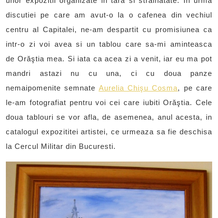
unor expozitii organizate in tara si strainatate. In urma
discutiei pe care am avut-o la o cafenea din vechiul
centru al Capitalei, ne-am despartit cu promisiunea ca
intr-o zi voi avea si un tablou care sa-mi aminteasca
de Orăştia mea. Si iata ca acea zi a venit, iar eu ma pot
mandri astazi nu cu una, ci cu doua panze
nemaipomenite semnate
Aurelia Chişu Cosma
, pe care
le-am fotografiat pentru voi cei care iubiti Orăştia. Cele
doua tablouri se vor afla, de asemenea, anul acesta, in
catalogul expozititei artistei, ce urmeaza sa fie deschisa
la Cercul Militar din Bucuresti.