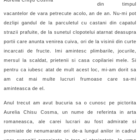
din timpul
vacantelor de vara petrecute acolo, an de an. Nu-mi pot
dezlipi gandul de la parculetul cu castani din capatul
strazii prafuite, de la sunetul clopotelui atarnat deasupra
portii care anunta venirea cuiva, ori de la visinii din curte
incarcati de fructe. Imi amintesc plimbarile, jocurile,
mersul la scaldat, prietenii si casa copilariei mele. Si
pentru ca iubesc atat de mult acest loc, mi-am dorit sa
am cat mai multe lucruri frumoase care sa-mi
aminteasca de el.
Anul trecut am avut bucuria sa o cunosc pe pictorita
Aurelia Chisu Cosma, un nume de referinta in arta
romaneasca, ale carei lucrari au fost admirate si
premiate de nenumarate ori de-a lungul anilor in cadrul