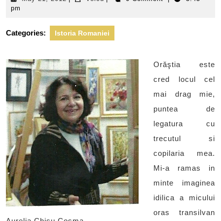
21,
pm
2012
Categories:
Istoria Romaniei
Orăştia este
cred locul cel
mai drag mie,
puntea de
legatura cu
trecutul si
copilaria mea.
Mi-a ramas in
minte imaginea
idilica a micului
oras transilvan
Aurelia Chişu Cosma