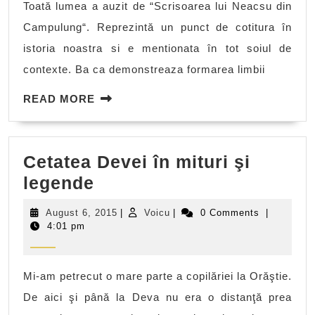
Toată lumea a auzit de “Scrisoarea lui Neacsu din
Campulung“. Reprezintă un punct de cotitura în
istoria noastra si e mentionata în tot soiul de
contexte. Ba ca demonstreaza formarea limbii
READ
READ MORE
MORE
Cetatea Devei în mituri şi
Cetatea
legende
Devei
August
Voicu
August 6, 2015
|
Voicu
|
0 Comments
|
în
6,
4:01 pm
2015
mituri
şi
Mi-am petrecut o mare parte a copilăriei la Orăştie.
legende
De aici şi până la Deva nu era o distanţă prea