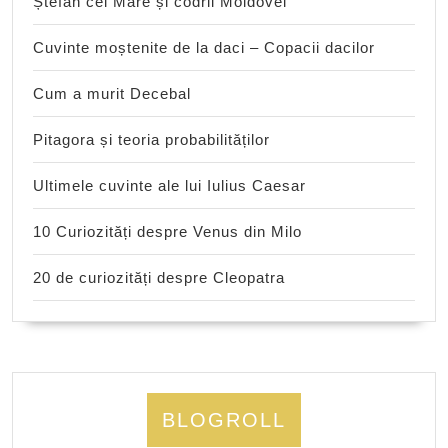
Ștefan cel Mare și codrii Moldovei
Cuvinte moștenite de la daci – Copacii dacilor
Cum a murit Decebal
Pitagora și teoria probabilităților
Ultimele cuvinte ale lui Iulius Caesar
10 Curiozități despre Venus din Milo
20 de curiozități despre Cleopatra
BLOGROLL