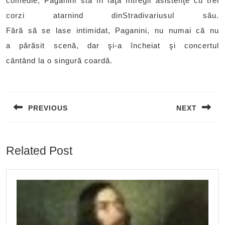
comedie, Paganini stă în faţa întregii asistenţe cu trei
corzi atarnind dinStradivariusul său.
Fără să se lase intimidat, Paganini, nu numai că nu
a părăsit scenă, dar şi-a încheiat şi concertul
cântând la o singură coardă.
Post
navigation
PREVIOUS
NEXT
Previous
Next
post:
post:
Related Post