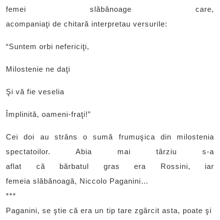
femei slăbănoage care,
acompaniaţi de chitară interpretau versurile:
“Suntem orbi nefericiţi,
Milostenie ne daţi
Şi vă fie veselia
Împlinită, oameni-fraţi!”
Cei doi au strâns o sumă frumuşica din milostenia
spectatoilor. Abia mai târziu s-a
aflat că bărbatul gras era Rossini, iar
femeia slăbănoagă, Niccolo Paganini…
***
Paganini, se ştie că era un tip tare zgârcit asta, poate şi