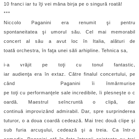
10 franci iar tu îţi vei mâna birja pe o singură roată!
***
Niccolo Paganini era renumit şi pentru
spontaneitatea şi umorul său. Cel mai memorabil
concert al său a avut loc în Italia, alături de
toată orchestra, în faţa unei săli arhipline. Tehnica sa,
i-a vrăjit pe toţi cu tonul fantastic,
iar audienţa era în extaz. Către finalul concertului, pe
când Paganini îi înmărmurise
pe toţi cu performanţele sale incredibile, îi plesneşte o c
oardă. Maestrul seîncruntă o clipă, dar
continuă improvizând admirabil. Dar, spre surprinderea
tuturor, o a doua coardă cedează. Mai trec două clipe şi
sub furia arcuşului, cedează şi a treia. Ca într-o