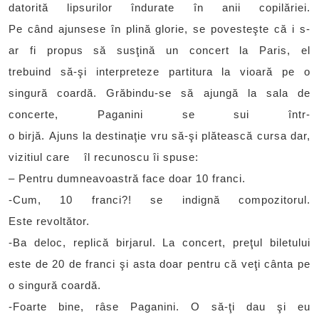
datorită lipsurilor îndurate în anii copilăriei.
Pe când ajunsese în plină glorie, se povesteşte că i s-
ar fi propus să susţină un concert la Paris, el
trebuind să-şi interpreteze partitura la vioară pe o
singură coardă. Grăbindu-se să ajungă la sala de
concerte, Paganini se sui într-
o birjă. Ajuns la destinaţie vru să-şi plătească cursa dar,
vizitiul care îl recunoscu îi spuse:
– Pentru dumneavoastră face doar 10 franci.
-Cum, 10 franci?! se indignă compozitorul.
Este revoltător.
-Ba deloc, replică birjarul. La concert, preţul biletului
este de 20 de franci şi asta doar pentru că veţi cânta pe
o singură coardă.
-Foarte bine, râse Paganini. O să-ţi dau şi eu