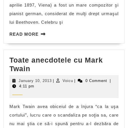
aprilie 1897, Viena) a fost un mare compozitor şi
pianist german, considerat de mulţi drept urmaşul
lui Beethoven. Celebru şi
READ
READ MORE
MORE
Toate anecdotele cu Mark
Toate
Twain
anecdotele
January
Voicu
January 10, 2013
|
Voicu
|
0 Comment
|
cu
10,
4:11 pm
2013
Mark
Twain
Mark Twain avea obiceiul de a înjura “ca la uşa
cortului”, lucru care o scandaliza pe soţia sa, care
nu mai ştia ce să-i spună pentru a-l dezbăra de