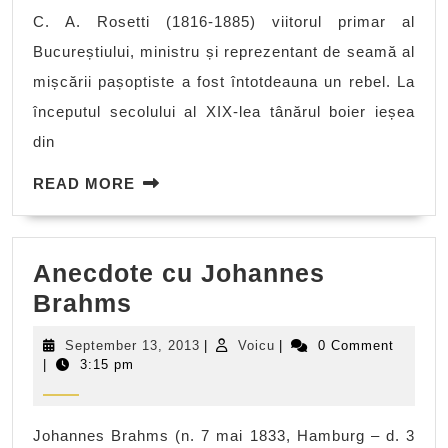
fost
C. A. Rosetti (1816-1885) viitorul primar al
tuns
Bucureștiului, ministru și reprezentant de seamă al
“rebelul”
mișcării pașoptiste a fost întotdeauna un rebel. La
C.
începutul secolului al XIX-lea tânărul boier ieșea
A.
din
Rosetti
READ
READ MORE
MORE
Anecdote cu Johannes
Anecdote
Brahms
cu
September
Voicu
September 13, 2013
|
Voicu
|
0 Comment
Johannes
13,
|
3:15 pm
2013
Brahms
Johannes Brahms (n. 7 mai 1833, Hamburg – d. 3