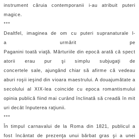
instrument căruia contemporanii i-au atribuit puteri
magice.
***
Dealtfel, imaginea de om cu puteri supranaturale l-
a urmărit pe
Paganini toată viaţă. Mărturiile din epocă arată că spect
atorii erau pur şi simplu subjugaţi de
concertele sale, ajungând chiar să afirme că vedeau
aburi roşii ieşind din vioara maestrului. A douajumătate a
secolului al XIX-lea coincide cu epoca romantismului
opinia publică fiind mai curând înclinată să creadă în mit
uri decât înputerea raţiunii.
***
În timpul carnavalui de la Roma din 1821, publicul a
fost încântat de prezenţa unui bărbat gras şi a unei