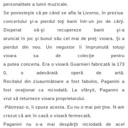
personalitate a lumii muzicale.
Se povesteşte că pe când se afla la Livorno, în preziua
concertului şi-a pierdut toţi banii într-un joc de cărţi.
Disperat să-şi recupereze banii şi-a
aruncat în joc şi bunul său cel mai de preţ: vioara. Şi a
pierdut din nou. Un negustor îi împrumută totuşi
vioara sa de colecţie pentru
a putea concerta. Era o vioară Guarnieri fabricată la 173
0, o adevărată operă de artă.
Recitalul din ziuaurmătoare a fost fabulos, Paganini a
fost ovaţionat ca niciodată. La sfârşit, Paganini a
vrut să returneze vioara proprietarului.
-Păstreaz-o, îi spuse acesta. Eu nu o mai pot ţine. N-am
crezut că am în casă o vioară fermecată.
Paganini nu s-a mai despărţit niciodată de acel