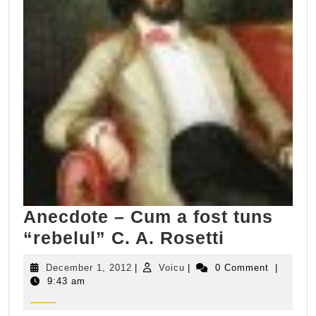
Anecdote – Cum a fost tuns
Anecdote
“rebelul” C. A. Rosetti
–
December
Voicu
December 1, 2012
|
Voicu
|
0 Comment
|
Cum
1,
9:43 am
2012
a