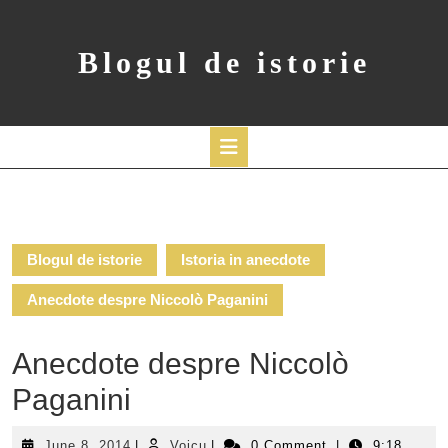
Skip
to
content
Blogul de istorie
Open
Button
Blogul de istorie
Istoria in anecdote
Anecdote despre Niccolò Paganini
Anecdote despre Niccolò
Paganini
June
Voicu
June 8, 2014
|
Voicu
|
0 Comment
|
9:18