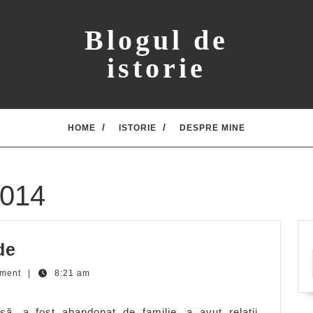
Blogul de
istorie
HOME
ISTORIE
DESPRE MINE
2014
Anecdote
de
cu
ment
|
8:21 am
Oscar
Wilde
ă, a fost abandonat de familie, a avut relaţii