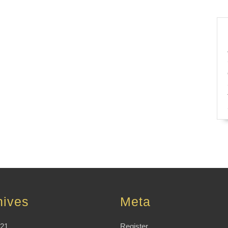
hives
Meta
021
Register