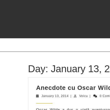
Skip
to
content
Day:
January 13, 
Anecdote cu Oscar Wil
January
Voicu
January 13, 2014
|
Voicu
|
0 Com
13,
2014
Oscar Wilde a dus o viaţă aventuroas