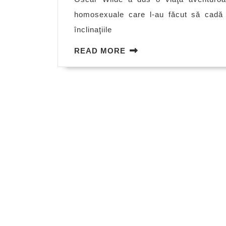
homosexuale care l-au făcut să cadă î
înclinaţiile
READ
READ MORE
MORE