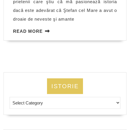
prietenii care ştiu că mă pasionează istoria
cel
dacă este adevărat că Ştefan cel Mare a avut o
Mare?
droaie de neveste şi amante
READ
READ MORE
MORE
ISTORIE
Istorie