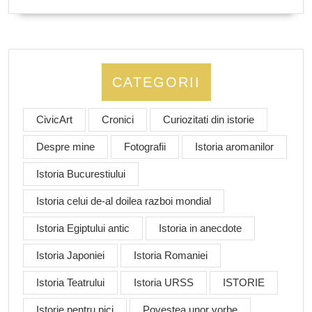
CATEGORII
CivicArt
Cronici
Curiozitati din istorie
Despre mine
Fotografii
Istoria aromanilor
Istoria Bucurestiului
Istoria celui de-al doilea razboi mondial
Istoria Egiptului antic
Istoria in anecdote
Istoria Japoniei
Istoria Romaniei
Istoria Teatrului
Istoria URSS
ISTORIE
Istorie pentru pici
Povestea unor vorbe