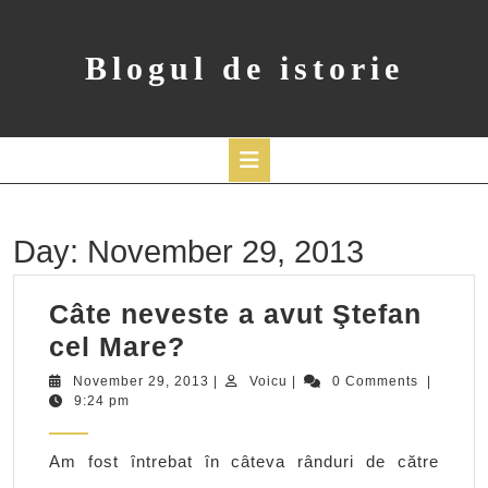
Skip
to
content
Blogul de istorie
Open
Button
Day:
November 29, 2013
Câte neveste a avut Ştefan
Câte
cel Mare?
neveste
November
Voicu
November 29, 2013
|
Voicu
|
0 Comments
|
29,
9:24 pm
a
2013
avut
Am fost întrebat în câteva rânduri de către
Ştefan