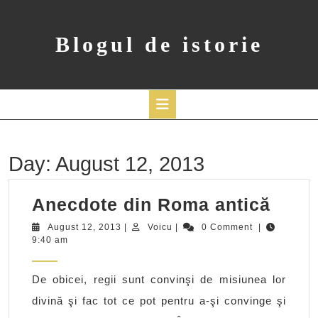
Skip
to
content
Blogul de istorie
Open
Button
Day:
August 12, 2013
Anec
Anecdote din Roma antică
din
August
Voicu
August 12, 2013
|
Voicu
|
0 Comment
|
12,
9:40 am
Rom
2013
antic
De obicei, regii sunt convinşi de misiunea lor
divină şi fac tot ce pot pentru a-şi convinge şi