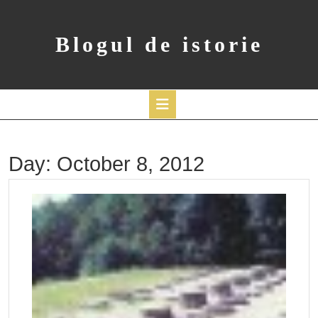
Skip
to
content
Blogul de istorie
Open
Button
Day:
October 8, 2012