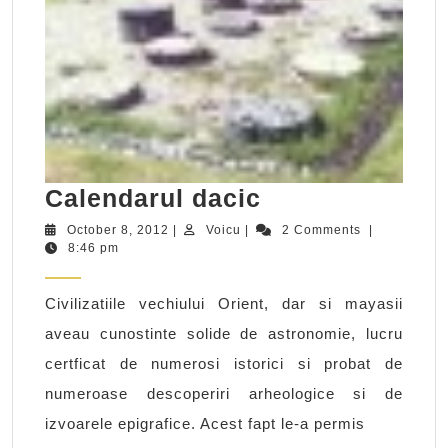
Calendarul
Calendarul dacic
dacic
October
Voicu
October 8, 2012
|
Voicu
|
2 Comments
|
8,
8:46 pm
2012
Civilizatiile vechiului Orient, dar si mayasii
aveau cunostinte solide de astronomie, lucru
certficat de numerosi istorici si probat de
numeroase descoperiri arheologice si de
izvoarele epigrafice. Acest fapt le-a permis