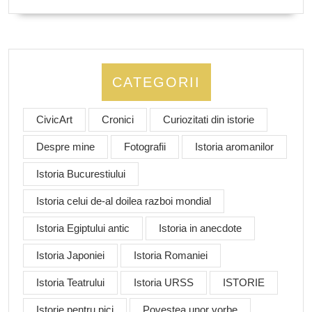
CATEGORII
CivicArt
Cronici
Curiozitati din istorie
Despre mine
Fotografii
Istoria aromanilor
Istoria Bucurestiului
Istoria celui de-al doilea razboi mondial
Istoria Egiptului antic
Istoria in anecdote
Istoria Japoniei
Istoria Romaniei
Istoria Teatrului
Istoria URSS
ISTORIE
Istorie pentru pici
Povestea unor vorbe