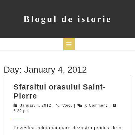
Skip
to
content
Blogul de istorie
Open
Button
Day:
January 4, 2012
Sfarsitul orasului Saint-
Sfarsitul
Pierre
orasului
January
Voicu
January 4, 2012
|
Voicu
|
0 Comment
|
4,
6:22 pm
Saint-
2012
Pierre
Povestea celui mai mare dezastru produs de o